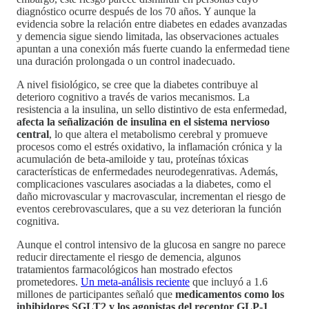
diagnóstico ocurre después de los 70 años. Y aunque la
evidencia sobre la relación entre diabetes en edades avanzadas
y demencia sigue siendo limitada, las observaciones actuales
apuntan a una conexión más fuerte cuando la enfermedad tiene
una duración prolongada o un control inadecuado.
A nivel fisiológico, se cree que la diabetes contribuye al
deterioro cognitivo a través de varios mecanismos. La
resistencia a la insulina, un sello distintivo de esta enfermedad,
afecta la señalización de insulina en el sistema nervioso
central
, lo que altera el metabolismo cerebral y promueve
procesos como el estrés oxidativo, la inflamación crónica y la
acumulación de beta-amiloide y tau, proteínas tóxicas
características de enfermedades neurodegenrativas. Además,
complicaciones vasculares asociadas a la diabetes, como el
daño microvascular y macrovascular, incrementan el riesgo de
eventos cerebrovasculares, que a su vez deterioran la función
cognitiva.
Aunque el control intensivo de la glucosa en sangre no parece
reducir directamente el riesgo de demencia, algunos
tratamientos farmacológicos han mostrado efectos
prometedores.
Un meta-análisis reciente
que incluyó a 1.6
millones de participantes señaló que
medicamentos como los
inhibidores SGLT2 y los agonistas del receptor GLP-1