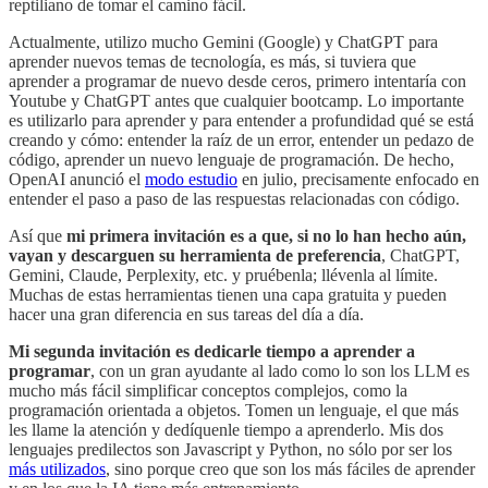
reptiliano de tomar el camino fácil.
Actualmente, utilizo mucho Gemini (Google) y ChatGPT para
aprender nuevos temas de tecnología, es más, si tuviera que
aprender a programar de nuevo desde ceros, primero intentaría con
Youtube y ChatGPT antes que cualquier bootcamp. Lo importante
es utilizarlo para aprender y para entender a profundidad qué se está
creando y cómo: entender la raíz de un error, entender un pedazo de
código, aprender un nuevo lenguaje de programación. De hecho,
OpenAI anunció el
modo estudio
en julio, precisamente enfocado en
entender el paso a paso de las respuestas relacionadas con código.
Así que
mi primera invitación es a que, si no lo han hecho aún,
vayan y descarguen su herramienta de preferencia
, ChatGPT,
Gemini, Claude, Perplexity, etc. y pruébenla; llévenla al límite.
Muchas de estas herramientas tienen una capa gratuita y pueden
hacer una gran diferencia en sus tareas del día a día.
Mi segunda invitación es dedicarle tiempo a aprender a
programar
, con un gran ayudante al lado como lo son los LLM es
mucho más fácil simplificar conceptos complejos, como la
programación orientada a objetos. Tomen un lenguaje, el que más
les llame la atención y dedíquenle tiempo a aprenderlo. Mis dos
lenguajes predilectos son Javascript y Python, no sólo por ser los
más utilizados
, sino porque creo que son los más fáciles de aprender