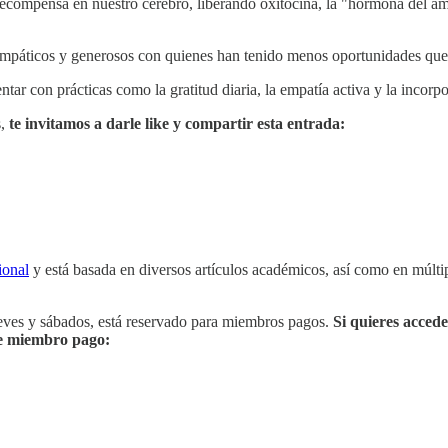
de recompensa en nuestro cerebro, liberando oxitocina, la "hormona del
empáticos y generosos con quienes han tenido menos oportunidades que
ar con prácticas como la gratitud diaria, la empatía activa y la incorp
s,
te invitamos a darle like y compartir esta entrada:
ional
y está basada en diversos artículos académicos, así como en múlti
ueves y sábados, está reservado para miembros pagos.
Si quieres accede
rte miembro pago: