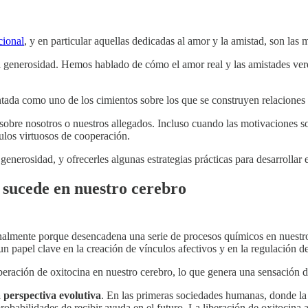
cional
, y en particular aquellas dedicadas al amor y la amistad, son las m
la generosidad. Hemos hablado de cómo el amor real y las amistades ver
entada como uno de los cimientos sobre los que se construyen relaciones 
sobre nosotros o nuestros allegados. Incluso cuando las motivaciones s
culos virtuosos de cooperación.
nerosidad, y ofrecerles algunas estrategias prácticas para desarrollar es
 sucede en nuestro cerebro
onalmente porque desencadena una serie de procesos químicos en nuestro
 papel clave en la creación de vínculos afectivos y en la regulación d
beración de oxitocina en nuestro cerebro, lo que genera una sensación de
 perspectiva evolutiva
. En las primeras sociedades humanas, donde la 
bilidades de recibir ayuda en el futuro. La liberación de oxitocina al 