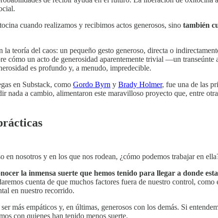
cial.
itocina cuando realizamos y recibimos actos generosos, sino
también c
 la teoría del caos: un pequeño gesto generoso, directa o indirectame
obre cómo un acto de generosidad aparentemente trivial —un transeúnt
enerosidad es profundo y, a menudo, impredecible.
legas en Substack, como
Gordo Byrn
y
Brady Holmer
, fue una de las p
ir nada a cambio, alimentaron este maravilloso proyecto que, entre otr
prácticas
o en nosotros y en los que nos rodean, ¿cómo podemos trabajar en ella
nocer la inmensa suerte que hemos tenido para llegar a donde est
daremos cuenta de que muchos factores fuera de nuestro control, como 
al en nuestro recorrido.
 ser más empáticos y, en últimas, generosos con los demás. Si entendem
emos con quienes han tenido menos suerte.