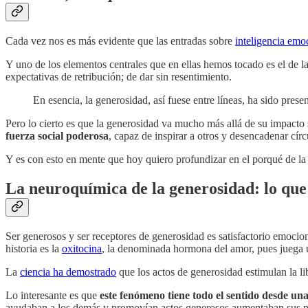
Cada vez nos es más evidente que las entradas sobre
inteligencia emo
Y uno de los elementos centrales que en ellas hemos tocado es el de 
expectativas de retribución; de dar sin resentimiento.
En esencia, la generosidad, así fuese entre líneas, ha sido pres
Pero lo cierto es que la generosidad va mucho más allá de su impacto 
fuerza social poderosa
, capaz de inspirar a otros y desencadenar cír
Y es con esto en mente que hoy quiero profundizar en el porqué de la ge
La neuroquímica de la generosidad: lo que
Ser generosos y ser receptores de generosidad es satisfactorio emoci
historia es la
oxitocina
, la denominada hormona del amor, pues juega un
La
ciencia ha demostrado
que los actos de generosidad estimulan la li
Lo interesante es que
este fenómeno tiene todo el sentido desde una
ayudaban a los demás y promovían actos generosos aumentaban sus proba