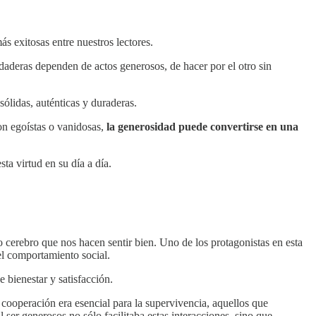
ás exitosas entre nuestros lectores.
daderas dependen de actos generosos, de hacer por el otro sin
sólidas, auténticas y duraderas.
on egoístas o vanidosas,
la generosidad puede convertirse en una
ta virtud en su día a día.
 cerebro que nos hacen sentir bien. Uno de los protagonistas en esta
el comportamiento social.
 bienestar y satisfacción.
cooperación era esencial para la supervivencia, aquellos que
ser generosos no sólo facilitaba estas interacciones, sino que