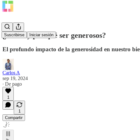
¿Cómo y por qué ser generosos?
Suscribirse
Iniciar sesión
El profundo impacto de la generosidad en nuestro bien
Carlos A
sep 19, 2024
∙ De pago
1
1
Compartir