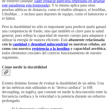
de esfuerzo (aunque
Tadej Pogacar pareciera empeñado en desafiar
este paradigma esta temporada
). Y lo mismo aplica para otras
pruebas atléticas de distancia, como el triatlón olímpico, el IronMan,
UltraMan… e incluso para deportes de equipo, como el baloncesto o
el fútbol.
Pero la durabilidad no sólo es importante para predecir quién ganará
una competencia de fondo, sino que también es clave para la salud
general, pues refleja la capacidad de nuestro cuerpo para adaptarse y
utilizar la energía de manera eficiente. Está
altamente relacionada
con la
cantidad y densidad mitocondrial
en nuestras células, así
como con nuestra
resistencia a la insulina
y capacidad aeróbica
,
todos elementos cruciales del correcto funcionamiento de nuestro
organismo.
Cómo medir la durabilidad
Existen distintas formas de evaluar la durabilidad de un atleta. Una
de las métricas más utilizadas es la "deriva cardíaca" (o HR
decoupling, en inglés), que consiste en medir la desconexión entre la
frecuencia cardíaca y la velocidad o la potencia durante un esfuerzo
prolongado.
Si la frecuencia cardíaca aumenta