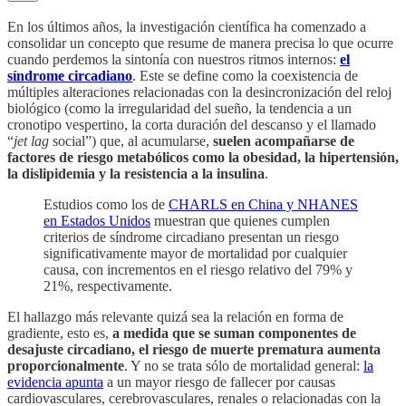
En los últimos años, la investigación científica ha comenzado a
consolidar un concepto que resume de manera precisa lo que ocurre
cuando perdemos la sintonía con nuestros ritmos internos:
el
síndrome circadiano
. Este se define como la coexistencia de
múltiples alteraciones relacionadas con la desincronización del reloj
biológico (como la irregularidad del sueño, la tendencia a un
cronotipo vespertino, la corta duración del descanso y el llamado
“
jet lag
social”) que, al acumularse,
suelen acompañarse de
factores de riesgo metabólicos como la obesidad, la hipertensión,
la dislipidemia y la resistencia a la insulina
.
Estudios como los de
CHARLS en China y NHANES
en Estados Unidos
muestran que quienes cumplen
criterios de síndrome circadiano presentan un riesgo
significativamente mayor de mortalidad por cualquier
causa, con incrementos en el riesgo relativo del 79% y
21%, respectivamente.
El hallazgo más relevante quizá sea la relación en forma de
gradiente, esto es,
a
medida que se suman componentes de
desajuste circadiano, el riesgo de muerte prematura aumenta
proporcionalmente
. Y no se trata sólo de mortalidad general:
la
evidencia apunta
a un mayor riesgo de fallecer por causas
cardiovasculares, cerebrovasculares, renales o relacionadas con la