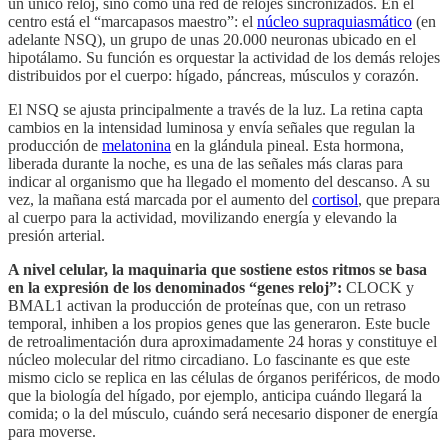
un único reloj, sino como una red de relojes sincronizados. En el
centro está el “marcapasos maestro”: el
núcleo supraquiasmático
(en
adelante NSQ), un grupo de unas 20.000 neuronas ubicado en el
hipotálamo. Su función es orquestar la actividad de los demás relojes
distribuidos por el cuerpo: hígado, páncreas, músculos y corazón.
El NSQ se ajusta principalmente a través de la luz. La retina capta
cambios en la intensidad luminosa y envía señales que regulan la
producción de
melatonina
en la glándula pineal. Esta hormona,
liberada durante la noche, es una de las señales más claras para
indicar al organismo que ha llegado el momento del descanso. A su
vez, la mañana está marcada por el aumento del
cortisol
, que prepara
al cuerpo para la actividad, movilizando energía y elevando la
presión arterial.
A nivel celular, la maquinaria que sostiene estos ritmos se basa
en la expresión de los denominados “genes reloj”:
CLOCK y
BMAL1 activan la producción de proteínas que, con un retraso
temporal, inhiben a los propios genes que las generaron. Este bucle
de retroalimentación dura aproximadamente 24 horas y constituye el
núcleo molecular del ritmo circadiano. Lo fascinante es que este
mismo ciclo se replica en las células de órganos periféricos, de modo
que la biología del hígado, por ejemplo, anticipa cuándo llegará la
comida; o la del músculo, cuándo será necesario disponer de energía
para moverse.