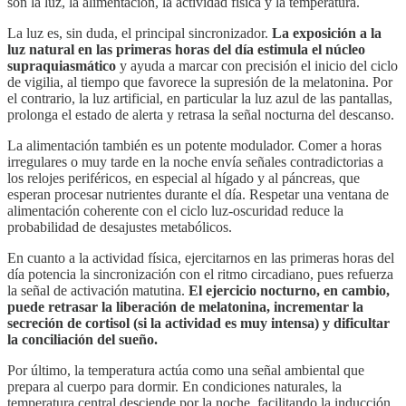
son la luz, la alimentación, la actividad física y la temperatura.
La luz es, sin duda, el principal sincronizador.
La exposición a la
luz natural en las primeras horas del día estimula el núcleo
supraquiasmático
y ayuda a marcar con precisión el inicio del ciclo
de vigilia, al tiempo que favorece la supresión de la melatonina. Por
el contrario, la luz artificial, en particular la luz azul de las pantallas,
prolonga el estado de alerta y retrasa la señal nocturna del descanso.
La alimentación también es un potente modulador. Comer a horas
irregulares o muy tarde en la noche envía señales contradictorias a
los relojes periféricos, en especial al hígado y al páncreas, que
esperan procesar nutrientes durante el día. Respetar una ventana de
alimentación coherente con el ciclo luz-oscuridad reduce la
probabilidad de desajustes metabólicos.
En cuanto a la actividad física, ejercitarnos en las primeras horas del
día potencia la sincronización con el ritmo circadiano, pues refuerza
la señal de activación matutina.
El ejercicio nocturno, en cambio,
puede retrasar la liberación de melatonina, incrementar la
secreción de cortisol (si la actividad es muy intensa) y dificultar
la conciliación del sueño.
Por último, la temperatura actúa como una señal ambiental que
prepara al cuerpo para dormir. En condiciones naturales, la
temperatura central desciende por la noche, facilitando la inducción