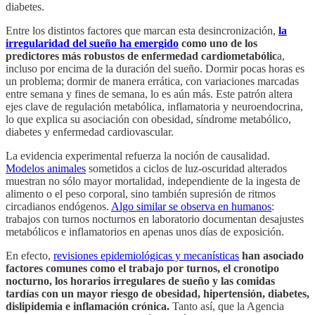
diabetes.
Entre los distintos factores que marcan esta desincronización,
la
irregularidad del sueño ha emergido
como uno de los
predictores más robustos de enfermedad cardiometabólic
a,
incluso por encima de la duración del sueño. Dormir pocas horas es
un problema; dormir de manera errática, con variaciones marcadas
entre semana y fines de semana, lo es aún más. Este patrón altera
ejes clave de regulación metabólica, inflamatoria y neuroendocrina,
lo que explica su asociación con obesidad, síndrome metabólico,
diabetes y enfermedad cardiovascular.
La evidencia experimental refuerza la noción de causalidad.
Modelos animales
sometidos a ciclos de luz-oscuridad alterados
muestran no sólo mayor mortalidad, independiente de la ingesta de
alimento o el peso corporal, sino también supresión de ritmos
circadianos endógenos.
Algo similar se observa en humanos
:
trabajos con turnos nocturnos en laboratorio documentan desajustes
metabólicos e inflamatorios en apenas unos días de exposición.
En efecto,
revisiones epidemiológicas y mecanísticas
han asociado
factores comunes como el trabajo por turnos, el cronotipo
nocturno, los horarios irregulares de sueño y las comidas
tardías con un mayor riesgo de obesidad, hipertensión, diabetes,
dislipidemia e inflamación crónica.
Tanto así, que la Agencia