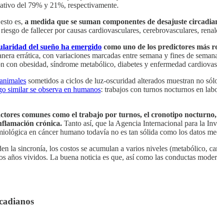
elativo del 79% y 21%, respectivamente.
 esto es,
a
medida que se suman componentes de desajuste circadia
iesgo de fallecer por causas cardiovasculares, cerebrovasculares, renale
gularidad del sueño ha emergido
como uno de los predictores más r
ra errática, con variaciones marcadas entre semana y fines de semana, 
ión con obesidad, síndrome metabólico, diabetes y enfermedad cardiovas
animales
sometidos a ciclos de luz-oscuridad alterados muestran no sól
go similar se observa en humanos
: trabajos con turnos nocturnos en la
ctores comunes como el trabajo por turnos, el cronotipo nocturno, 
inflamación crónica.
Tanto así, que la Agencia Internacional para la Inv
iológica en cáncer humano todavía no es tan sólida como los datos mec
en la sincronía, los costos se acumulan a varios niveles (metabólico, ca
los años vividos. La buena noticia es que, así como las conductas moder
rcadianos