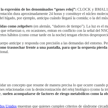
n la expresión de los denominados “genes reloj”:
CLOCK y BMAL1 activ
mentación dura aproximadamente 24 horas y constituye el núcleo molecul
 del hígado, por ejemplo, anticipa cuándo llegará la comida; o la del m
ocidas como
zeitgebers
(en alemán, “dadores de tiempo”). La luz es el má
as que refuerzan o, en ocasiones, entran en conflicto con la señal del
 ciertos hábitos (como cenar tarde en la noche) tengan efectos desproporc
uerpo anticipe y responda con precisión a las demandas del entorno. P
 como trasnochar frente a una pantalla, para que la orquesta pierda
ional.
olidar un concepto que resume de manera precisa lo que ocurre cuando p
nes relacionadas con la desincronización del reloj biológico (como la ir
e,
suelen acompañarse de factores de riesgo metabólicos como la obesi
os Unidos
muestran que quienes cumplen criterios de síndrome circadi