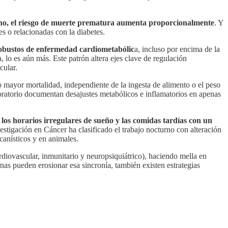
no, el riesgo de muerte prematura aumenta proporcionalmente
. Y
s o relacionadas con la diabetes.
obustos de enfermedad cardiometabólic
a, incluso por encima de la
lo es aún más. Este patrón altera ejes clave de regulación
cular.
o mayor mortalidad, independiente de la ingesta de alimento o el peso
boratorio documentan desajustes metabólicos e inflamatorios en apenas
los horarios irregulares de sueño y las comidas tardías con un
estigación en Cáncer ha clasificado el trabajo nocturno con alteración
anísticos y en animales.
rdiovascular, inmunitario y neuropsiquiátrico), haciendo mella en
nas pueden erosionar esa sincronía, también existen estrategias