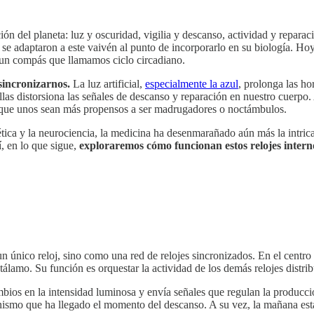
ción del planeta: luz y oscuridad, vigilia y descanso, actividad y repara
 se adaptaron a este vaivén al punto de incorporarlo en su biología. Hoy
 un compás que llamamos ciclo circadiano.
sincronizarnos.
La luz artificial,
especialmente la azul
, prolonga las ho
tallas distorsiona las señales de descanso y reparación en nuestro cue
 que unos sean más propensos a ser madrugadores o noctámbulos.
tica y la neurociencia, la medicina ha desenmarañado aún más la intricada
í, en lo que sigue,
exploraremos cómo funcionan estos relojes interno
único reloj, sino como una red de relojes sincronizados. En el centro
lamo. Su función es orquestar la actividad de los demás relojes distri
ambios en la intensidad luminosa y envía señales que regulan la producc
rganismo que ha llegado el momento del descanso. A su vez, la mañana e