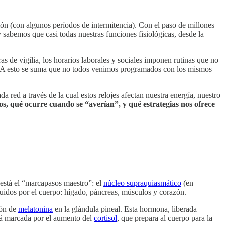
ción (con algunos períodos de intermitencia). Con el paso de millones
 sabemos que casi todas nuestras funciones fisiológicas, desde la
ras de vigilia, los horarios laborales y sociales imponen rutinas que no
rpo. A esto se suma que no todos venimos programados con los mismos
 red a través de la cual estos relojes afectan nuestra energía, nuestro
s, qué ocurre cuando se “averían”, y qué estrategias nos ofrece
 está el “marcapasos maestro”: el
núcleo supraquiasmático
(en
buidos por el cuerpo: hígado, páncreas, músculos y corazón.
ión de
melatonina
en la glándula pineal. Esta hormona, liberada
stá marcada por el aumento del
cortisol
, que prepara al cuerpo para la