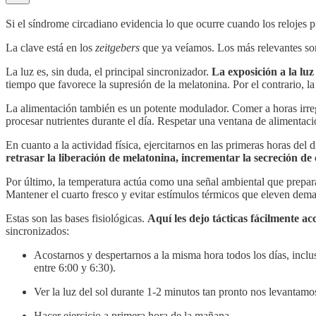
Si el síndrome circadiano evidencia lo que ocurre cuando los relojes p
La clave está en los
zeitgebers
que ya veíamos. Los más relevantes son l
La luz es, sin duda, el principal sincronizador.
La exposición a la luz
tiempo que favorece la supresión de la melatonina. Por el contrario, la l
La alimentación también es un potente modulador. Comer a horas irregul
procesar nutrientes durante el día. Respetar una ventana de alimentaci
En cuanto a la actividad física, ejercitarnos en las primeras horas del 
retrasar la liberación de melatonina, incrementar la secreción de co
Por último, la temperatura actúa como una señal ambiental que prepara
Mantener el cuarto fresco y evitar estímulos térmicos que eleven dem
Estas son las bases fisiológicas.
Aquí les dejo tácticas fácilmente a
sincronizados:
Acostarnos y despertarnos a la misma hora todos los días, inclu
entre 6:00 y 6:30).
Ver la luz del sol durante 1-2 minutos tan pronto nos levantamo
Hacer ejercicio a primera hora de la mañana.