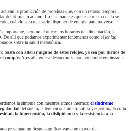
an la producción de proteínas que, con un retraso temporal,
ar del ritmo circadiano. Lo fascinante es que este mismo ciclo se
úsculo, cuándo será necesario disponer de energía para moverse.
s importante, pero no el único: los horarios de alimentación, la
 NSQ. De allí que podamos experimentar fenómenos como el
jet lag
,
ionados sobre la salud metabólica.
ero
basta con alterar alguno de estos relojes, ya sea por turnos de
 el compás
. Y es allí, en esa desincronización, en donde empiezan a
erdemos la sintonía con nuestros ritmos internos:
el síndrome
regularidad del sueño, la tendencia a un cronotipo vespertino, la corta
dad, la hipertensión, la dislipidemia y la resistencia a la
ano presentan un riesgo significativamente mayor de