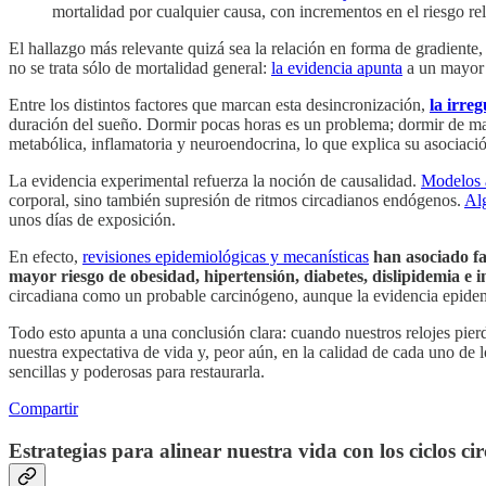
mortalidad por cualquier causa, con incrementos en el riesgo r
El hallazgo más relevante quizá sea la relación en forma de gradiente,
no se trata sólo de mortalidad general:
la evidencia apunta
a un mayor r
Entre los distintos factores que marcan esta desincronización,
la irre
duración del sueño. Dormir pocas horas es un problema; dormir de mane
metabólica, inflamatoria y neuroendocrina, lo que explica su asociac
La evidencia experimental refuerza la noción de causalidad.
Modelos 
corporal, sino también supresión de ritmos circadianos endógenos.
Al
unos días de exposición.
En efecto,
revisiones epidemiológicas y mecanísticas
han asociado fa
mayor riesgo de obesidad, hipertensión, diabetes, dislipidemia e 
circadiana como un probable carcinógeno, aunque la evidencia epidem
Todo esto apunta a una conclusión clara: cuando nuestros relojes pierd
nuestra expectativa de vida y, peor aún, en la calidad de cada uno de 
sencillas y poderosas para restaurarla.
Compartir
Estrategias para alinear nuestra vida con los ciclos ci