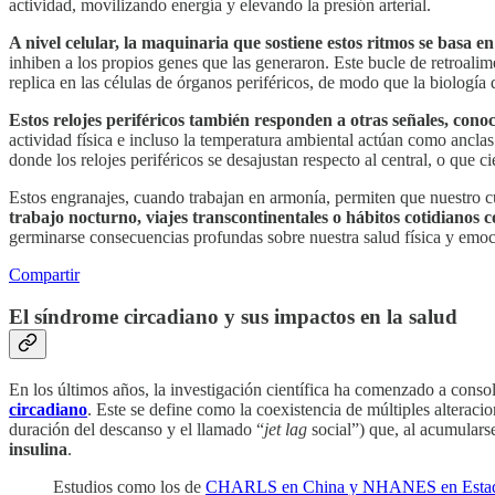
actividad, movilizando energía y elevando la presión arterial.
A nivel celular, la maquinaria que sostiene estos ritmos se basa e
inhiben a los propios genes que las generaron. Este bucle de retroali
replica en las células de órganos periféricos, de modo que la biología
Estos relojes periféricos también responden a otras señales, con
actividad física e incluso la temperatura ambiental actúan como ancl
donde los relojes periféricos se desajustan respecto al central, o que
Estos engranajes, cuando trabajan en armonía, permiten que nuestro c
trabajo nocturno, viajes transcontinentales o hábitos cotidianos
germinarse consecuencias profundas sobre nuestra salud física y emoc
Compartir
El síndrome circadiano y sus impactos en la salud
En los últimos años, la investigación científica ha comenzado a cons
circadiano
. Este se define como la coexistencia de múltiples alteracio
duración del descanso y el llamado “
jet lag
social”) que, al acumulars
insulina
.
Estudios como los de
CHARLS en China y NHANES en Estad