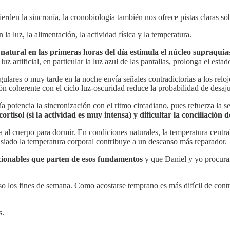
ierden la sincronía, la cronobiología también nos ofrece pistas claras s
a luz, la alimentación, la actividad física y la temperatura.
 natural en las primeras horas del día estimula el núcleo supraqui
uz artificial, en particular la luz azul de las pantallas, prolonga el esta
ares o muy tarde en la noche envía señales contradictorias a los reloje
ón coherente con el ciclo luz-oscuridad reduce la probabilidad de desaj
día potencia la sincronización con el ritmo circadiano, pues refuerza la 
rtisol (si la actividad es muy intensa) y dificultar la conciliación d
 al cuerpo para dormir. En condiciones naturales, la temperatura centra
asiado la temperatura corporal contribuye a un descanso más reparador.
ccionables que parten de esos fundamentos
y que Daniel y yo procuram
so los fines de semana. Como acostarse temprano es más difícil de contr
s.