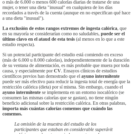
o más de 6.000 o menos 600 calorías diarias de tratarse de una
mujer, o tener una dieta "inusual" en cualquiera de los días
recordados a través de la cuenta (aunque en no especifican qué hace
a una dieta "inusual").
La exclusión de estos rangos extremos de ingesta calórica
, que
en su mayoría se considerarían como no saludables,
puede ser el
último clavo en el ataud de esta tesis
(al menos en lo que a este
estudio respecta).
Si un potencial participante del estudio está comiendo en exceso
(más de 6.000 u 8.000 calorías), independientemente de la duración
de su ventana de alimentación, es más probable que muera por toda
causa, y especialmente por
CV
. Ensayos clínicos de estudios
científicos previos han demostrado que el
ayuno intermitente
puede ser más efectivo para reducir la ingesta total de energía que la
restricción calórica (dieta) por sí misma. Sin embargo, cuando el
ayuno intermitente
se implementa en un entorno isocalórico (se
consumen las mismas calorías que se gastan), no tiene ningún
beneficio adicional sobre la restricción calórica. En otras palabras,
importa más cuántas calorías comemos que cuándo las
comemos.
La omisión de la muestra del estudio de los
participantes que estaban en considerable superávit