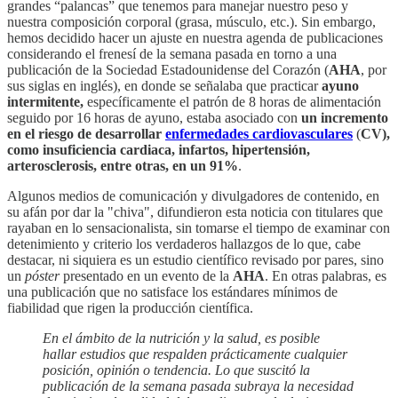
grandes “palancas” que tenemos para manejar nuestro peso y
nuestra composición corporal (grasa, músculo, etc.). Sin embargo,
hemos decidido hacer un ajuste en nuestra agenda de publicaciones
considerando el frenesí de la semana pasada en torno a una
publicación de la Sociedad Estadounidense del Corazón (
AHA
, por
sus siglas en inglés), en donde se señalaba que practicar
ayuno
intermitente,
específicamente el patrón de 8 horas de alimentación
seguido por 16 horas de ayuno, estaba asociado con
un incremento
en el riesgo de desarrollar
enfermedades cardiovasculares
(
CV),
como insuficiencia cardiaca, infartos, hipertensión,
arterosclerosis, entre otras, en un 91%
.
Algunos medios de comunicación y divulgadores de contenido, en
su afán por dar la "chiva", difundieron esta noticia con titulares que
rayaban en lo sensacionalista, sin tomarse el tiempo de examinar con
detenimiento y criterio los verdaderos hallazgos de lo que, cabe
destacar, ni siquiera es un estudio científico revisado por pares, sino
un
póster
presentado en un evento de la
AHA
. En otras palabras, es
una publicación que no satisface los estándares mínimos de
fiabilidad que rigen la producción científica.
En el ámbito de la nutrición y la salud, es posible
hallar estudios que respalden prácticamente cualquier
posición, opinión o tendencia. Lo que suscitó la
publicación de la semana pasada subraya la necesidad