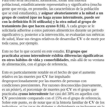
Para esto sería necesario, idealmente, tomar una muestra
poblacional, estadísticamente representativa y significativa (mucha
gente que recoja, en promedio, las características de la población
que se está estudiando), y
asignar aleatoriamente a la mitad a un
grupo de control (que no haga ayuno intermitente, puede ser
con la definición 8:16 utilizada) y la otra mitad al grupo de
tratamiento (los que hacen ayuno 8:16)
. A cada grupo se le
solicitaría adherirse a estos patrones alimenticios durante un periodo
significativo y, posterior a la intervención, se evaluarían sus métricas
de salud, léase sus riesgos relativos de desarrollar
CV
o de morir por
toda causa, por ejemplo.
Esto no fue lo que ocurrió en este estudio.
El grupo que
practicaba ayuno intermitente exhibía diferencias significativas
en otros hábitos de vida y comorbilidades
, más allá de su ventana
de alimentación, con el grupo de referencia.
Esto es particularmente notable en el hecho de que el aumento
relativo en las muertes por
CV
fue impulsado
desproporcionadamente por las muertes de personas con
condiciones preexistentes. Por razones desconocidas (nuevamente,
es un
póster
), el porcentaje de muertes por
CV
en el grupo que
practicaba a
yuno intermitente
fue casi del 38% en aquellos con
CV
preexistente comparado con el 15% en el grupo de referencia.
Sobre este punto, es de notar que ni la historia familiar de
CV
de los
individuos, ni las tasas de diabetes y dislipidemia se incluyeron en la