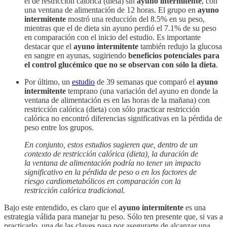
el de restricción calórica (dieta) sin
ayuno intermitente
, con
una ventana de alimentación de 12 horas. El grupo en
ayuno
intermitente
mostró una reducción del 8.5% en su peso,
mientras que el de dieta sin ayuno perdió el 7.1% de su peso
en comparación con el inicio del estudio. Es importante
destacar que el
ayuno intermitente
también redujo la glucosa
en sangre en ayunas, sugiriendo
beneficios potenciales para
el control glucémico que no se observan con sólo la dieta
.
Por último, un
estudio
de 39 semanas que comparó el
ayuno
intermitente
temprano (una variación del ayuno en donde la
ventana de alimentación es en las horas de la mañana) con
restricción calórica (dieta) con sólo practicar restricción
calórica no encontró diferencias significativas en la pérdida de
peso entre los grupos.
En conjunto, estos estudios sugieren que, dentro de un
contexto de restricción calórica (dieta), la duración de
la ventana de alimentación podría no tener un impacto
significativo en la pérdida de peso o en los factores de
riesgo cardiometabólicos en comparación con la
restricción calórica tradicional.
Bajo este entendido, es claro que el
ayuno intermitente
es una
estrategia válida para manejar tu peso. Sólo ten presente que, si vas a
practicarlo, una de las claves pasa por asegurarte de alcanzar una