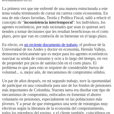
La primera vez que me enfrenté de una manera estructurada a este
tema estaba terminando de cursar mi carrera como economista. En
una de mis clases favoritas, Teoría y Política Fiscal, salió a relucir el
concepto de "
inconsistencia intertemporal
": los individuos, los
agentes económicos, por más racionales que sean (o quieran ser)
tienden a tomar decisiones que les resultan beneficiosas en el corto
plazo, pero que van en contravía de su bienestar en el largo plazo.
En efecto, en
un reciente documento de trabajo
, el profesor de la
Universidad de los Andes y doctor en economía, Hernán Vallejo,
demuestra teóricamente que es mejor para los agentes económicos
suavizar su senda de consumo y ocio a lo largo del tiempo, en vez
de propender por picos de satisfacción en el corto plazo. El
problema es que para esto se requiere de considerable fuerza de
voluntad... o, mejor aún, de mecanismos de compromiso sólidos.
Un par de años después, en mi segundo trabajo, tuve la oportunidad
de participar en una consultoría para uno de los fondos de pensiones
más importantes de Colombia. Nuestra tarea era diseñar este tipo de
mecanismos de compromiso, enfocados en fomentar el ahorro
voluntario en pensiones, especialmente en las poblaciones más
jóvenes. Y a pesar de que entregamos una serie de estrategias muy
efectivas según la literatura de la economía del comportamiento,
todos los miembros del equipo, y el cliente también, coincidimos en