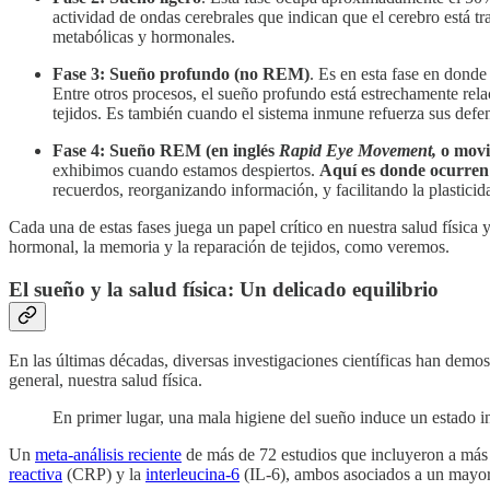
actividad de ondas cerebrales que indican que el cerebro está t
metabólicas y hormonales.
Fase 3: Sueño profundo (no REM)
. Es en esta fase en donde
Entre otros procesos, el sueño profundo está estrechamente rela
tejidos. Es también cuando el sistema inmune refuerza sus defe
Fase 4: Sueño REM (en inglés
Rapid Eye Movement,
o movi
exhibimos cuando estamos despiertos.
Aquí es
donde ocurren 
recuerdos, reorganizando información, y facilitando la plasticida
Cada una de estas fases juega un papel crítico en nuestra salud física
hormonal, la memoria y la reparación de tejidos, como veremos.
El sueño y la salud física: Un delicado equilibrio
En las últimas décadas, diversas investigaciones científicas han dem
general, nuestra salud física.
En primer lugar, una mala higiene del sueño induce un estado i
Un
meta-análisis reciente
de más de 72 estudios que incluyeron a más 
reactiva
(CRP) y la
interleucina-6
(IL-6), ambos asociados a un mayor 