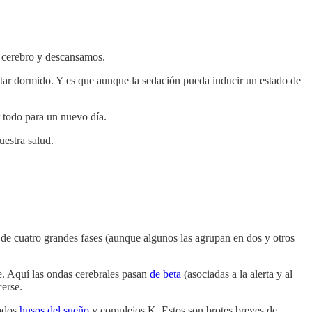
l cerebro y descansamos.
star dormido. Y es que aunque la sedación pueda inducir un estado de
r todo para un nuevo día.
uestra salud.
n de cuatro grandes fases (aunque algunos las agrupan en dos y otros
. Aquí las ondas cerebrales pasan
de beta
(asociadas a la alerta y al
cerse.
mados
husos del sueño
y complejos K. Estos son brotes breves de