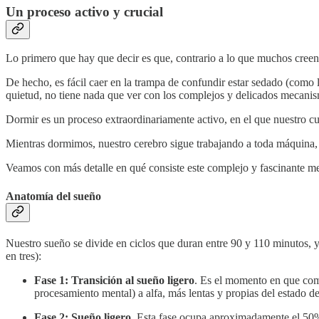
Un proceso activo y crucial
Lo primero que hay que decir es que, contrario a lo que muchos cree
De hecho, es fácil caer en la trampa de confundir estar sedado (como 
quietud, no tiene nada que ver con los complejos y delicados mecani
Dormir es un proceso extraordinariamente activo, en el que nuestro cu
Mientras dormimos, nuestro cerebro sigue trabajando a toda máquina, r
Veamos con más detalle en qué consiste este complejo y fascinante m
Anatomía del sueño
Nuestro sueño se divide en ciclos que duran entre 90 y 110 minutos, y 
en tres):
Fase 1: Transición al sueño ligero
. Es el momento en que com
procesamiento mental) a alfa, más lentas y propias del estado de
Fase 2: Sueño ligero
. Esta fase ocupa aproximadamente el 50% 