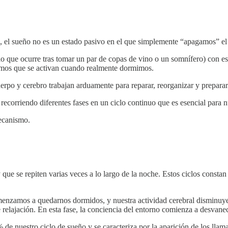
n, el sueño no es un estado pasivo en el que simplemente “apagamos” e
lo que ocurre tras tomar un par de copas de vino o un somnífero) con e
smos que se activan cuando realmente dormimos.
erpo y cerebro trabajan arduamente para reparar, reorganizar y prepara
ecorriendo diferentes fases en un ciclo continuo que es esencial para n
ecanismo.
que se repiten varias veces a lo largo de la noche. Estos ciclos consta
enzamos a quedarnos dormidos, y nuestra actividad cerebral disminuye
 relajación. En esta fase, la conciencia del entorno comienza a desvane
de nuestro ciclo de sueño y se caracteriza por la aparición de los lla