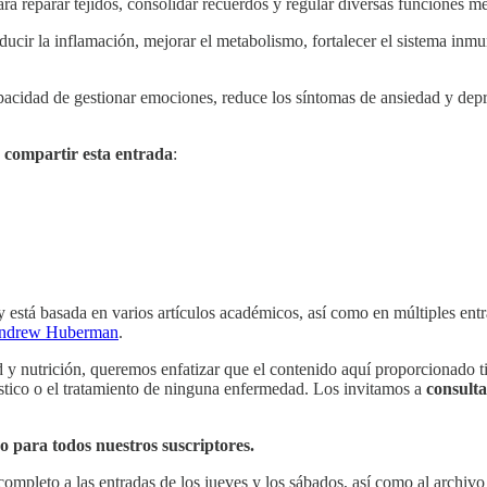
ara reparar tejidos, consolidar recuerdos y regular diversas funciones m
ducir la inflamación, mejorar el metabolismo, fortalecer el sistema inmu
acidad de gestionar emociones, reduce los síntomas de ansiedad y depre
y compartir esta entrada
:
 está basada en varios artículos académicos, así como en múltiples ent
ndrew Huberman
.
 y nutrición, queremos enfatizar que el contenido aquí proporcionado ti
stico o el tratamiento de ninguna enfermedad. Los invitamos a
consulta
so para todos nuestros suscriptores.
 completo a las entradas de los jueves y los sábados, así como al archiv