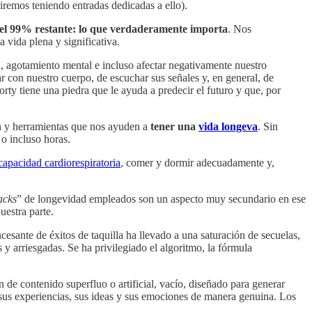
iremos teniendo entradas dedicadas a ello).
a el 99% restante: lo que verdaderamente importa
. Nos
 vida plena y significativa.
ad, agotamiento mental e incluso afectar negativamente nuestro
 con nuestro cuerpo, de escuchar sus señales y, en general, de
rty tiene una piedra que le ayuda a predecir el futuro y que, por
ón y herramientas que nos ayuden a
tener una
vida longeva
. Sin
o incluso horas.
 capacidad cardiorespiratoria
, comer y dormir adecuadamente y,
acks
” de longevidad empleados son un aspecto muy secundario en ese
uestra parte.
esante de éxitos de taquilla ha llevado a una saturación de secuelas,
 y arriesgadas. Se ha privilegiado el algoritmo, la fórmula
n de contenido superfluo o artificial, vacío, diseñado para generar
 sus experiencias, sus ideas y sus emociones de manera genuina. Los