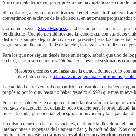
Y no me malinterpreten, por supuesto que hay instancias en donde pon
Sin embargo, al enfocarnos únicamente en el resultado final, en alca
convertimos en esclavos de la eficiencia, en autómatas programados par
Como bien señala
Steve Magness
, la obsesión por las métricas, por 
rendimiento. Cuando permitimos que la tecnología, con sus datos y al
disfrutar la simple alegría de vivir en el presente (para los que se han 
seguir sus predicciones al pie de la letra, lo lleva a ser infeliz en el p
Para los que nos siguen desde hace un tiempo, sabrán que uno de los 
embargo, todo somos menos “
biohackers
”: esos obsesionados con opt
Nosotros creemos que, hasta que la ciencia demuestre lo contra
sobre todo, cultivar
relaciones interpersonales profundas y sólid
La cantidad de resveratrol o rapamicina consumida, de baños de agua 
propósito por lo que, hasta no haber resuelto el 99% que más mueve l
Pero no es sólo en este campo en donde la obsesión por la optimización
remakes
y adaptaciones, dejando poco espacio para la originalidad, la 
preestablecida, por encima del riesgo, la innovación y la capacidad 
Lo mismo ocurre en las redes sociales, en donde la dictadura del “me gu
interacciones a expensas de la autenticidad y la profundidad. Nos co
invito a preguntarse,
¿cuántas veces al día es un algoritmo en una r