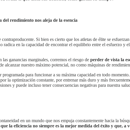
 del rendimiento nos aleja de la esencia
contraproducente. Si bien es cierto que los atletas de élite se esfuerza
do radica en la capacidad de encontrar el equilibrio entre el esfuerzo y e
 las ganancias marginales, corremos el riesgo de
perder de vista la e
n de alcanzar nuestro máximo potencial, no como máquinas de rendimien
r programada para funcionar a su máxima capacidad en todo momento. Ne
 por la optimización constante, por entrenar más duro y más frecuenteme
esiones y puede incluso tener consecuencias negativas para nuestra salu
espontaneidad en un mundo que nos empuja constantemente hacia la búsq
, que la eficiencia no siempre es la mejor medida del éxito y que, a 