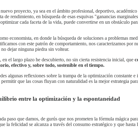
evo proyecto, ya sea en el ámbito profesional, deportivo, académico o 
gota de rendimiento, en búsqueda de esas esquivas "ganancias marginales
ptimizar cada faceta de la vida, puede convertirse en un obstáculo para 
como economista, en donde la búsqueda de soluciones a problemas median
ficamos con este patrón de comportamiento, nos caracterizamos por nue
no dejar ninguna piedra sin voltear.
, en el largo plazo he descubierto, no sin cierta resistencia inicial, que
c
rio, efectivo y, sobre todo, sostenible en el tiempo.
des algunas reflexiones sobre la trampa de la optimización constante e in
permitir que las cosas fluyan con naturalidad es la mejor estrategia para
ilibrio entre la optimización y la espontaneidad
da paso que damos, de gurús que nos prometen la fórmula mágica para 
e la felicidad se alcanza a través del consumo estratégico y que hasta 