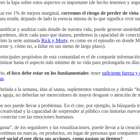
er la lupa sobre estos aspectos es importante (de hecho tenemos y segu
nzar ese 1% de mejora marginal,
corremos el riesgo de perder de vist
a rendir, dejando de lado la esencia misma de lo que significa vivir una
cuantificar y analizar cada detalle de nuestra vida, puede generar ansied
goritmos, dicte cada paso que damos, perdemos la capacidad de conectar
visto la serie animada
Rick y Morty
, es como en el episodio en donde Mo
resente y, cómo no, a fallar en sus metas de largo plazo).
principales propósitos de esta comunidad es el de compartir informaci
imizar hasta el aspecto más mínimo de su vida para prolongarla en días 
rio,
el foco debe estar en los fundamentales
: tener
suficiente fuerza y
as
.
helada a la semana, idas al sauna, suplementos vitamínicos y demás “
h
a aguja, no deberían ser merecedores de mayor desgaste o atención de n
 nos puede llevar a problemas. En el cine, por ejemplo, la búsqueda inc
creatividad y la capacidad de sorprender al público con historias nuevas
de conectar con las emociones humanas.
sta”, de los seguidores y las visualizaciones, puede llevar a la creació
nvertimos en marcas, en productos, en lugar de personas que comparten
ed social el que dicta sus acciones, como gastan su tiempo?