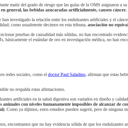
nte matiz del grado de riesgo que las guías de la OMS asignaron a su c
 en general, las bebidas azucaradas artificialmente, causen cáncer.
han investigado la relación entre los endulzantes artificiales y el cánc
alidad; como usualmente decimos en esta tribuna,
asociación no equiva
orcionar pruebas de causalidad más sólidas, no han encontrado evidencia
 básicamente el estándar de oro en investigación médica, no han encont
en redes sociales, como el
doctor Paul Saladino
, afirman que estas beb
onible no respalda estas afirmaciones.
zantes artificiales en la salud digestiva son variados en diseño y calida
s animales con niveles humanamente imposibles de alcanzar de consu
al)
. Como ya dijimos, estos estudios pueden sugerir, pero de ninguna ma
nos, encontramos que no hay evidencia sólida de que los endulzantes art