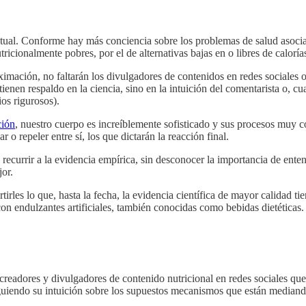
actual. Conforme hay más conciencia sobre los problemas de salud asoc
icionalmente pobres, por el de alternativas bajas en o libres de caloría
roximación, no faltarán los divulgadores de contenidos en redes sociale
tienen respaldo en la ciencia, sino en la intuición del comentarista o, 
ios rigurosos).
ción
, nuestro cuerpo es increíblemente sofisticado y sus procesos muy 
o repeler entre sí, los que dictarán la reacción final.
 recurrir a la evidencia empírica, sin desconocer la importancia de enten
or.
tirles lo que, hasta la fecha, la evidencia científica de mayor calidad t
con endulzantes artificiales, también conocidas como bebidas dietéticas.
readores y divulgadores de contenido nutricional en redes sociales que
iguiendo su intuición sobre los supuestos mecanismos que están mediand