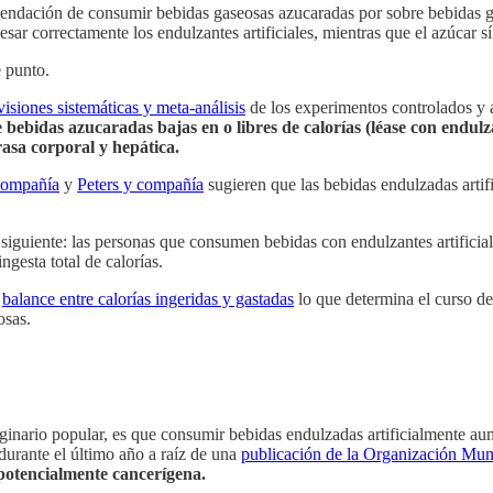
omendación de consumir bebidas gaseosas azucaradas por sobre bebidas 
sar correctamente los endulzantes artificiales, mientras que el azúcar 
e punto.
visiones sistemáticas y meta-análisis
de los experimentos controlados y 
bebidas azucaradas bajas en o libres de calorías (léase con endulzan
rasa corporal y hepática.
compañía
y
Peters y compañía
sugieren que las bebidas endulzadas arti
 siguiente: las personas que consumen bebidas con endulzantes artificia
ngesta total de calorías.
l
balance entre calorías ingeridas y gastadas
lo que determina el curso de 
osas.
aginario popular, es que consumir bebidas endulzadas artificialmente au
 durante el último año a raíz de una
publicación de la Organización Mun
potencialmente cancerígena.