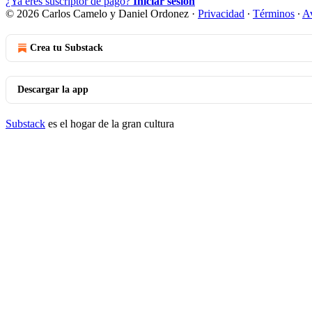
¿Ya eres suscriptor de pago?
Iniciar sesión
© 2026 Carlos Camelo y Daniel Ordonez
·
Privacidad
∙
Términos
∙
Av
Crea tu Substack
Descargar la app
Substack
es el hogar de la gran cultura