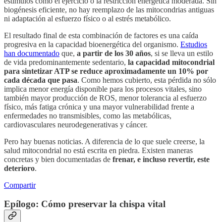
estímulos como el ejercicio o la restricción energética moderada. Sin
biogénesis eficiente, no hay reemplazo de las mitocondrias antiguas
ni adaptación al esfuerzo físico o al estrés metabólico.
El resultado final de esta combinación de factores es una caída
progresiva en la capacidad bioenergética del organismo.
Estudios
han documentado
que,
a partir de los 30 años
, si se lleva un estilo
de vida predominantemente sedentario,
la capacidad mitocondrial
para sintetizar ATP se reduce aproximadamente un 10% por
cada década que pasa
. Como hemos cubierto, esta pérdida no sólo
implica menor energía disponible para los procesos vitales, sino
también mayor producción de ROS, menor tolerancia al esfuerzo
físico, más fatiga crónica y una mayor vulnerabilidad frente a
enfermedades no transmisibles, como las metabólicas,
cardiovasculares neurodegenerativas y cáncer.
Pero hay buenas noticias. A diferencia de lo que suele creerse, la
salud mitocondrial no está escrita en piedra. Existen maneras
concretas y bien documentadas de
frenar, e incluso revertir, este
deterioro
.
Compartir
Epílogo: Cómo preservar la chispa vital