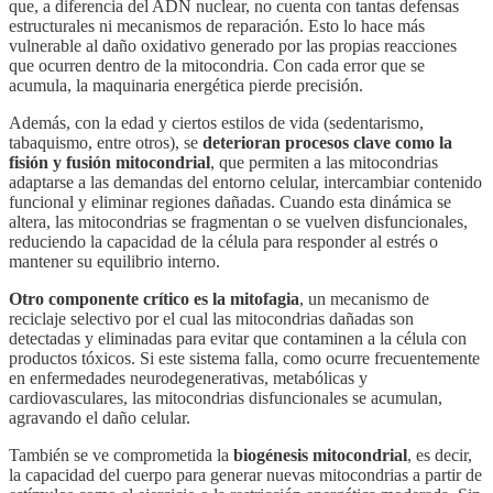
que, a diferencia del ADN nuclear, no cuenta con tantas defensas
estructurales ni mecanismos de reparación. Esto lo hace más
vulnerable al daño oxidativo generado por las propias reacciones
que ocurren dentro de la mitocondria. Con cada error que se
acumula, la maquinaria energética pierde precisión.
Además, con la edad y ciertos estilos de vida (sedentarismo,
tabaquismo, entre otros), se
deterioran procesos clave como la
fisión y fusión mitocondrial
, que permiten a las mitocondrias
adaptarse a las demandas del entorno celular, intercambiar contenido
funcional y eliminar regiones dañadas. Cuando esta dinámica se
altera, las mitocondrias se fragmentan o se vuelven disfuncionales,
reduciendo la capacidad de la célula para responder al estrés o
mantener su equilibrio interno.
Otro componente crítico es la
mitofagia
, un mecanismo de
reciclaje selectivo por el cual las mitocondrias dañadas son
detectadas y eliminadas para evitar que contaminen a la célula con
productos tóxicos. Si este sistema falla, como ocurre frecuentemente
en enfermedades neurodegenerativas, metabólicas y
cardiovasculares, las mitocondrias disfuncionales se acumulan,
agravando el daño celular.
También se ve comprometida la
biogénesis mitocondrial
, es decir,
la capacidad del cuerpo para generar nuevas mitocondrias a partir de