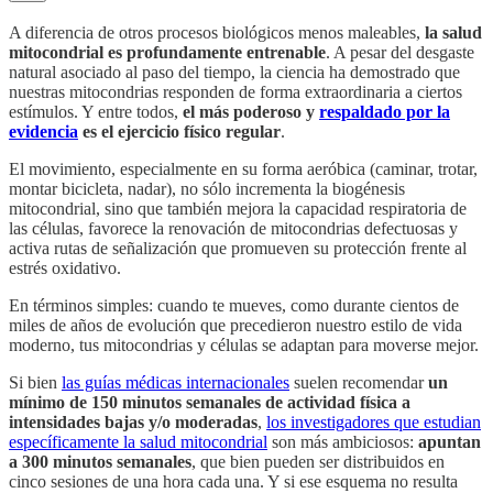
A diferencia de otros procesos biológicos menos maleables,
la salud
mitocondrial es profundamente entrenable
. A pesar del desgaste
natural asociado al paso del tiempo, la ciencia ha demostrado que
nuestras mitocondrias responden de forma extraordinaria a ciertos
estímulos. Y entre todos,
el más poderoso y
respaldado por la
evidencia
es el ejercicio físico regular
.
El movimiento, especialmente en su forma aeróbica (caminar, trotar,
montar bicicleta, nadar), no sólo incrementa la biogénesis
mitocondrial, sino que también mejora la capacidad respiratoria de
las células, favorece la renovación de mitocondrias defectuosas y
activa rutas de señalización que promueven su protección frente al
estrés oxidativo.
En términos simples: cuando te mueves, como durante cientos de
miles de años de evolución que precedieron nuestro estilo de vida
moderno, tus mitocondrias y células se adaptan para moverse mejor.
Si bien
las guías médicas internacionales
suelen recomendar
un
mínimo de 150 minutos semanales de actividad física a
intensidades bajas y/o moderadas
,
los investigadores que estudian
específicamente la salud mitocondrial
son más ambiciosos:
apuntan
a 300 minutos semanales
, que bien pueden ser distribuidos en
cinco sesiones de una hora cada una. Y si ese esquema no resulta