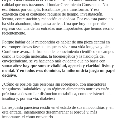
calidad que nos trazamos al fundar Crecimiento Consciente. No
escribimos por cumplir. Escribimos para transformar. Y esa
exigencia con el contenido requiere de tiempo, investigación,
lectura, contrastación y redacción cuidadosa. Por eso esta pausa no
ha sido abandono, sino pausa activa. Una que hoy nos permite
regresar con una de las entradas más importantes que hemos escrito
recientemente.
Porque hablar de la mitocondria es hablar de una pieza central en
ese rompecabezas fascinante que es vivir una vida longeva y plena.
Conforme avanza la frontera del conocimiento científico en campos
como la biología molecular, la bioenergética y la fisiología del
envejecimiento, se va haciendo más evidente que no basta con
sumar años:
hay que sumar vitalidad, agencia y claridad física y
mental. Y en todos esos dominios, la mitocondria juega un papel
decisivo.
¿Cómo es posible que personas sin sobrepeso, con marcadores
sanguíneos “saludables” y un régimen alimentario nutritivo estén
próximas a desarrollar disfunción metabólica, como resistencia a la
insulina y, por esa vía, diabetes?
La respuesta pareciera residir en el estado de sus mitocondrias y, en
esta entrada, intentaremos desenmarañar el porqué y, más
importante, el cómo prevenirlo.