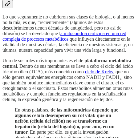
Lo que seguramente no cubrieron sus clases de biología, o al menos
no la mía, es que, “recientemente” (algunos de estos
descubrimientos tienen décadas de antigüedad, pero no así de
difusión) se ha develado que l
a mitocondria participa en una red
compleja de procesos metabólicos
que influyen directamente en la
vitalidad de nuestras células, la eficiencia de nuestros sistemas y, en
últimas, nuestra capacidad para vivir una vida larga y funcional.
Uno de sus roles más importantes es el de
plataforma metabólica
central
. Dentro de sus membranas se lleva a cabo el ciclo del ácido
tricarboxílico (TCA), más conocido como
ciclo de Krebs
, que no
sólo genera equivalentes energéticos como NADH y FADH₂, sino
que también produce intermediarios clave como el citrato, el α-
cetoglutarato o el succinato. Estos metabolitos alimentan otras rutas
metabólicas y cumplen funciones reguladoras en la señalización
celular, la expresión genética y la regeneración de tejidos.
En otras palabras,
de las mitocondrias depende que
algunas célula desempeñen su rol vital: que un
nefrón (célula del riñón) no se transforme en
hepatocito (célula del hígado) o, peor aún, en un
tumor.
En parte por ello, es que la investigación
alrededor del cáncer en los últimos años ha tornado su