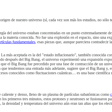
l origen de nuestro universo (sí, cada vez son más los estudios, no sólo 
rgía del universo estaban concentradas en un punto extremadamente den
a la materia conocida. No fue una explosión en el espacio, sino una exp
rtículas fundamentales
, esas piezas que, aunque pareciera contradecir l
. La más aceptada es la del "estado inflacionario", también conocida c
undo después del Big Bang, el universo experimentó una expansión exp
e que el Big Bang fue precedido por una fase de contracción de un univer
la que tendremos una entrada más adelante, sugiere que el Big Bang y, e
rocesos conocidos como fluctuaciones cuánticas… es una base científica
caliente y denso, lleno de un plasma de partículas subatómicas como
c
n los primeros tres minutos, estos protones y neutrones se fusionaron p
o, la densidad y temperatura del universo aún eran tan altas que los ele