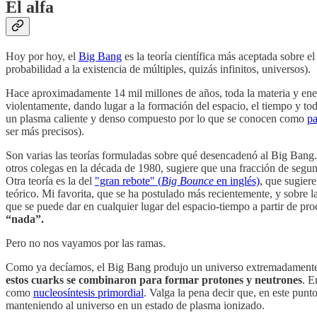
El alfa
Hoy por hoy, el
Big Bang
es la teoría científica más aceptada sobre e
probabilidad a la existencia de múltiples, quizás infinitos, universos).
Hace aproximadamente 14 mil millones de años, toda la materia y ene
violentamente, dando lugar a la formación del espacio, el tiempo y tod
un plasma caliente y denso compuesto por lo que se conocen como
pa
ser más precisos).
Son varias las teorías formuladas sobre qué desencadenó al Big Bang
otros colegas en la década de 1980, sugiere que una fracción de seg
Otra teoría es la del
"gran rebote" (
Big Bounce
en inglés)
, que sugier
teórico. Mi favorita, que se ha postulado más recientemente, y sobre 
que se puede dar en cualquier lugar del espacio-tiempo a partir de p
“nada”.
Pero no nos vayamos por las ramas.
Como ya decíamos, el Big Bang produjo un universo extremadamente 
estos cuarks se combinaron para formar protones y neutrones
. E
como
nucleosíntesis primordial
. Valga la pena decir que, en este punt
manteniendo al universo en un estado de plasma ionizado.