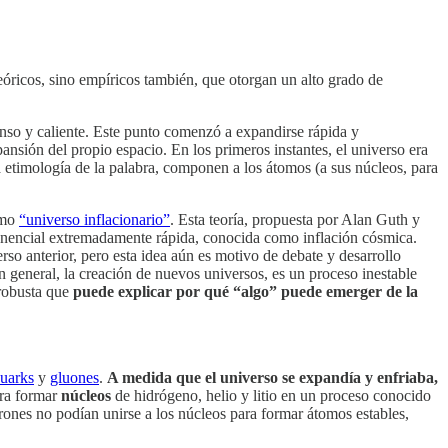
teóricos, sino empíricos también, que otorgan un alto grado de
so y caliente. Este punto comenzó a expandirse rápida y
ansión del propio espacio. En los primeros instantes, el universo era
a etimología de la palabra, componen a los átomos (a sus núcleos, para
omo
“universo inflacionario”
. Esta teoría, propuesta por Alan Guth y
onencial extremadamente rápida, conocida como inflación cósmica.
so anterior, pero esta idea aún es motivo de debate y desarrollo
n general, la creación de nuevos universos, es un proceso inestable
 robusta que
puede explicar por qué “algo” puede emerger de la
uarks
y
gluones
.
A medida que el universo se expandía y enfriaba,
ara formar
núcleos
de hidrógeno, helio y litio en un proceso conocido
ctrones no podían unirse a los núcleos para formar átomos estables,