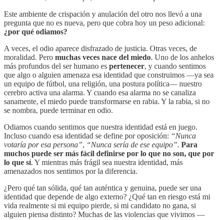
Este ambiente de crispación y anulación del otro nos llevó a una
pregunta que no es nueva, pero que cobra hoy un peso adicional:
¿por qué odiamos?
A veces, el odio aparece disfrazado de justicia. Otras veces, de
moralidad. Pero
muchas veces nace del miedo
. Uno de los anhelos
más profundos del ser humano es
pertenecer
, y cuando sentimos
que algo o alguien amenaza esa identidad que construimos —ya sea
un equipo de fútbol, una religión, una postura política— nuestro
cerebro activa una alarma. Y cuando esa alarma no se canaliza
sanamente, el miedo puede transformarse en rabia. Y la rabia, si no
se nombra, puede terminar en odio.
Odiamos cuando sentimos que nuestra identidad está en juego.
Incluso cuando esa identidad se define por oposición:
“Nunca
votaría por esa persona”
,
“Nunca sería de ese equipo”
.
Para
muchos puede ser más fácil definirse por lo que no son, que por
lo que sí
. Y mientras más frágil sea nuestra identidad, más
amenazados nos sentimos por la diferencia.
¿Pero qué tan sólida, qué tan auténtica y genuina, puede ser una
identidad que depende de algo externo? ¿Qué tan en riesgo está mi
vida realmente si mi equipo pierde, si mi candidato no gana, si
alguien piensa distinto? Muchas de las violencias que vivimos —