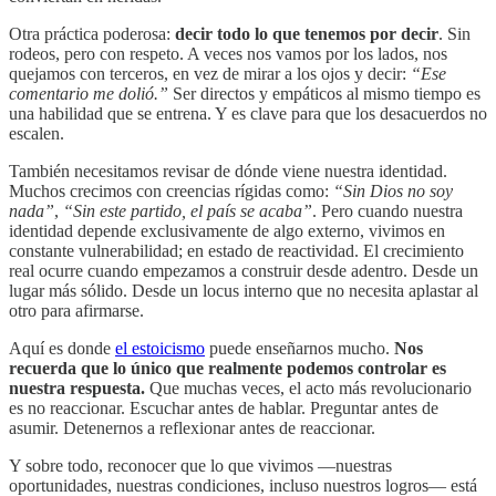
Otra práctica poderosa:
decir todo lo que tenemos por decir
. Sin
rodeos, pero con respeto. A veces nos vamos por los lados, nos
quejamos con terceros, en vez de mirar a los ojos y decir:
“Ese
comentario me dolió.”
Ser directos y empáticos al mismo tiempo es
una habilidad que se entrena. Y es clave para que los desacuerdos no
escalen.
También necesitamos revisar de dónde viene nuestra identidad.
Muchos crecimos con creencias rígidas como:
“Sin Dios no soy
nada”
,
“Sin este partido, el país se acaba”
. Pero cuando nuestra
identidad depende exclusivamente de algo externo, vivimos en
constante vulnerabilidad; en estado de reactividad. El crecimiento
real ocurre cuando empezamos a construir desde adentro. Desde un
lugar más sólido. Desde un locus interno que no necesita aplastar al
otro para afirmarse.
Aquí es donde
el estoicismo
puede enseñarnos mucho.
Nos
recuerda que lo único que realmente podemos controlar es
nuestra respuesta.
Que muchas veces, el acto más revolucionario
es no reaccionar. Escuchar antes de hablar. Preguntar antes de
asumir. Detenernos a reflexionar antes de reaccionar.
Y sobre todo, reconocer que lo que vivimos —nuestras
oportunidades, nuestras condiciones, incluso nuestros logros— está