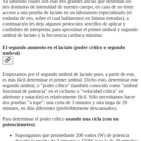
Ya sabiendo cuáles son esas tres grandes anclas que delimitan los
tres dominios de intensidad de nuestro cuerpo, en caso de no tener
acceso a una prueba de lactato en un laboratorio especializado (el
estándar de oro, sobre el cual hablaremos en futuras entradas), a
continuación les dejo algunos protocolos sencillos de aplicar y
confiables de interpretar, para aproximar el primer umbral y segundo
umbral de lactato y la frecuencia cardiaca máxima:
El segundo aumento en el lactato (poder crítico o segundo
umbral)
Empezamos por el segundo umbral de lactato pues, a partir de este,
es más fácil determinar el primer umbral. Dicho esto, determinar este
segundo umbral, o "poder crítico" (también conocido como "umbral
funcional de potencia" en el ciclismo o "velocidad crítica" en
atletismo y natación) es relativamente fácil. Sólo necesitamos hacer
dos pruebas "a tope": una corta de 3 minutos y otra larga de 20
minutos, en días diferentes (preferiblemente descansados).
Para determinar el poder crítico
usando una cicla (con un
potenciómetro)
:
Supongamos que promediaste 200 vatios (W) de potencia
durante la prueba de 3 minutos y 150W para la de 20 minutos: