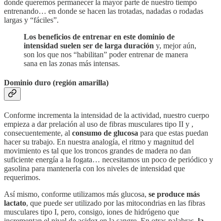
donde queremos permanecer la mayor parte de nuestro tiempo
entrenando… en donde se hacen las trotadas, nadadas o rodadas
largas y “fáciles”.
Los beneficios de entrenar en este dominio de
intensidad suelen ser de larga duración
y, mejor aún,
son los que nos “habilitan” poder entrenar de manera
sana en las zonas más intensas.
Dominio duro (región amarilla)
Conforme incrementa la intensidad de la actividad, nuestro cuerpo
empieza a dar prelación al uso de fibras musculares tipo II y ,
consecuentemente, al
consumo de glucosa
para que estas puedan
hacer su trabajo. En nuestra analogía, el ritmo y magnitud del
movimiento es tal que los troncos grandes de madera no dan
suficiente energía a la fogata… necesitamos un poco de periódico y
gasolina para mantenerla con los niveles de intensidad que
requerimos.
Así mismo, conforme utilizamos más glucosa,
se produce más
lactato
, que puede ser utilizado por las mitocondrias en las fibras
musculares tipo I, pero, consigo, iones de hidrógeno que
incrementan el nivel de acidez en la sangre. En otras palabras,
la