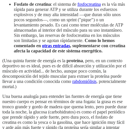
Fosfato de creatina
: el sistema de
fosfocreatina
es la vía más
rápida para generar ATP y se utiliza durante los esfuerzos
explosivos y de muy alta intensidad —que duran sólo unos
pocos segundos—, como un sprint ("pique") o un
levantamiento pesado. Es casi como tener moléculas de ATP
almacenadas al interior del músculo para su uso instantáneo.
Sin embargo, las reservas de fosfocreatina en los músculos
son limitadas y se agotan rápidamente.
Como lo hemos
comentado en
otras entradas
, suplementarse con creatina
afecta la capacidad de este sistema energético.
(Una quinta fuente de energía es la
proteína
, pero, en un contexto
deportivo no es ideal, pues es de difícil absorción y utilización por el
músculo en actividad... de hecho, aunque poco común, la
descomposición del tejido muscular para extraer la proteína puede
llevar a una condición conocida como
rabdomiólisis
, potencialmente
mortal.)
Una buena analogía para entender las fuentes de energía que tiene
nuestro cuerpo es pensar en términos de una fogata: la grasa es ese
tronco grande y gordo de madera que quema lento, pero puede durar
toda la noche, la glucosa (carbohidratos) es como el papel periódico
que prende rápido y arde fuerte, pero dura poco, el fosfato de
creatina es como la yesca o la gasolina, que hace ignición muy fácil
y arde aún más fuerte y rápido (la proteína sería similar a intentar