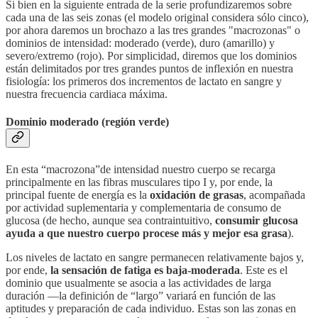
Si bien en la siguiente entrada de la serie profundizaremos sobre
cada una de las seis zonas (el modelo original considera sólo cinco),
por ahora daremos un brochazo a las tres grandes "macrozonas" o
dominios de intensidad: moderado (verde), duro (amarillo) y
severo/extremo (rojo). Por simplicidad, diremos que los dominios
están delimitados por tres grandes puntos de inflexión en nuestra
fisiología: los primeros dos incrementos de lactato en sangre y
nuestra frecuencia cardiaca máxima.
Dominio moderado (región verde)
En esta “macrozona”de intensidad nuestro cuerpo se recarga
principalmente en las fibras musculares tipo I y, por ende, la
principal fuente de energía es la
oxidación de grasas
, acompañada
por actividad suplementaria y complementaria de consumo de
glucosa (de hecho, aunque sea contraintuitivo,
consumir glucosa
ayuda a que nuestro cuerpo procese más y mejor esa grasa
).
Los niveles de lactato en sangre permanecen relativamente bajos y,
por ende,
la sensación de fatiga es baja-moderada
. Este es el
dominio que usualmente se asocia a las actividades de larga
duración —la definición de “largo” variará en función de las
aptitudes y preparación de cada individuo. Estas son las zonas en