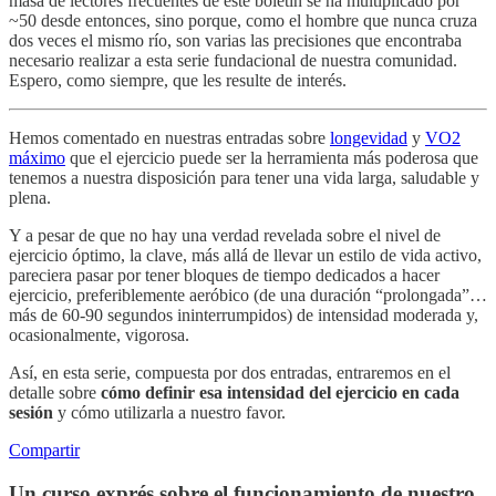
masa de lectores frecuentes de este boletín se ha multiplicado por
~50 desde entonces, sino porque, como el hombre que nunca cruza
dos veces el mismo río, son varias las precisiones que encontraba
necesario realizar a esta serie fundacional de nuestra comunidad.
Espero, como siempre, que les resulte de interés.
Hemos comentado en nuestras entradas sobre
longevidad
y
VO2
máximo
que el ejercicio puede ser la herramienta más poderosa que
tenemos a nuestra disposición para tener una vida larga, saludable y
plena.
Y a pesar de que no hay una verdad revelada sobre el nivel de
ejercicio óptimo, la clave, más allá de llevar un estilo de vida activo,
pareciera pasar por tener bloques de tiempo dedicados a hacer
ejercicio, preferiblemente aeróbico (de una duración “prolongada”…
más de 60-90 segundos ininterrumpidos) de intensidad moderada y,
ocasionalmente, vigorosa.
Así, en esta serie, compuesta por dos entradas, entraremos en el
detalle sobre
cómo definir esa intensidad del ejercicio en cada
sesión
y cómo utilizarla a nuestro favor.
Compartir
Un curso exprés sobre el funcionamiento de nuestro