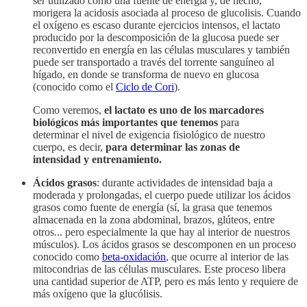
ser utilizado como una fuente de energía y, de hecho,
morigera la acidosis asociada al proceso de glucolisis. Cuando
el oxígeno es escaso durante ejercicios intensos, el lactato
producido por la descomposición de la glucosa puede ser
reconvertido en energía en las células musculares y también
puede ser transportado a través del torrente sanguíneo al
hígado, en donde se transforma de nuevo en glucosa
(conocido como el
Ciclo de Cori
).
Como veremos,
el lactato es uno de los marcadores
biológicos más importantes que tenemos
para
determinar el nivel de exigencia fisiológico de nuestro
cuerpo, es decir,
para determinar las zonas de
intensidad y entrenamiento.
Ácidos grasos
: durante actividades de intensidad baja a
moderada y prolongadas, el cuerpo puede utilizar los ácidos
grasos como fuente de energía (sí, la grasa que tenemos
almacenada en la zona abdominal, brazos, glúteos, entre
otros... pero especialmente la que hay al interior de nuestros
músculos). Los ácidos grasos se descomponen en un proceso
conocido como
beta-oxidación
, que ocurre al interior de las
mitocondrias de las células musculares. Este proceso libera
una cantidad superior de ATP, pero es más lento y requiere de
más oxígeno que la glucólisis.