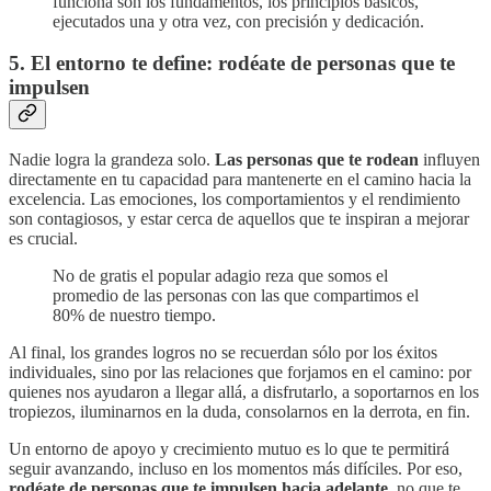
funciona son los fundamentos, los principios básicos,
ejecutados una y otra vez, con precisión y dedicación.
5. El entorno te define: rodéate de personas que te
impulsen
Nadie logra la grandeza solo.
Las personas que te rodean
influyen
directamente en tu capacidad para mantenerte en el camino hacia la
excelencia. Las emociones, los comportamientos y el rendimiento
son contagiosos, y estar cerca de aquellos que te inspiran a mejorar
es crucial.
No de gratis el popular adagio reza que somos el
promedio de las personas con las que compartimos el
80% de nuestro tiempo.
Al final, los grandes logros no se recuerdan sólo por los éxitos
individuales, sino por las relaciones que forjamos en el camino: por
quienes nos ayudaron a llegar allá, a disfrutarlo, a soportarnos en los
tropiezos, iluminarnos en la duda, consolarnos en la derrota, en fin.
Un entorno de apoyo y crecimiento mutuo es lo que te permitirá
seguir avanzando, incluso en los momentos más difíciles. Por eso,
rodéate de personas que te impulsen hacia adelante
, no que te