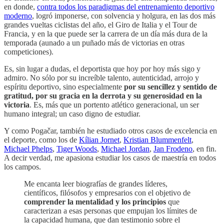
en donde,
contra todos los paradigmas del entrenamiento deportivo
moderno
, logró imponerse, con solvencia y holgura, en las dos más
grandes vueltas ciclistas del año, el Giro de Italia y el Tour de
Francia, y en la que puede ser la carrera de un día más dura de la
temporada (aunado a un puñado más de victorias en otras
competiciones).
Es, sin lugar a dudas, el deportista que hoy por hoy más sigo y
admiro. No sólo por su increíble talento, autenticidad, arrojo y
espíritu deportivo, sino especialmente
por su sencillez y sentido de
gratitud, por su gracia en la derrota y su generosidad en la
victoria
. Es, más que un portento atlético generacional, un ser
humano integral; un caso digno de estudiar.
Y como Pogačar, también he estudiado otros casos de excelencia en
el deporte, como los de
Kílian Jornet
,
Kristian Blummenfelt
,
Michael Phelps
,
Tiger Woods
,
Michael Jordan
,
Jan Frodeno
, en fin.
A decir verdad, me apasiona estudiar los casos de maestría en todos
los campos.
Me encanta leer biografías de grandes líderes,
científicos, filósofos y empresarios con el objetivo de
comprender la mentalidad y los principios
que
caracterizan a esas personas que empujan los límites de
la capacidad humana, que dan testimonio sobre el