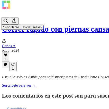
Correr rápido con piernas cansa
Suscribirse
Iniciar sesión
Carlos A
oct 8, 2024
1
1
Este hilo solo es visible para paid suscriptores de Crecimiento Consci
Suscríbete para ver →
Los comentarios en este post son para suscr