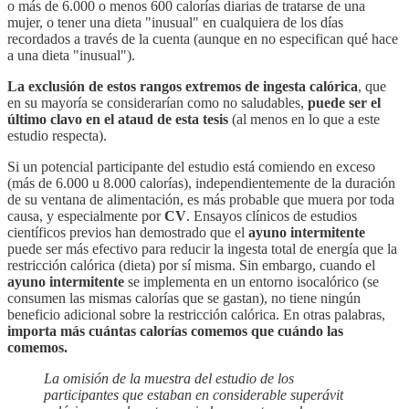
o más de 6.000 o menos 600 calorías diarias de tratarse de una
mujer, o tener una dieta "inusual" en cualquiera de los días
recordados a través de la cuenta (aunque en no especifican qué hace
a una dieta "inusual").
La exclusión de estos rangos extremos de ingesta calórica
, que
en su mayoría se considerarían como no saludables,
puede ser el
último clavo en el ataud de esta tesis
(al menos en lo que a este
estudio respecta).
Si un potencial participante del estudio está comiendo en exceso
(más de 6.000 u 8.000 calorías), independientemente de la duración
de su ventana de alimentación, es más probable que muera por toda
causa, y especialmente por
CV
. Ensayos clínicos de estudios
científicos previos han demostrado que el
ayuno intermitente
puede ser más efectivo para reducir la ingesta total de energía que la
restricción calórica (dieta) por sí misma. Sin embargo, cuando el
ayuno intermitente
se implementa en un entorno isocalórico (se
consumen las mismas calorías que se gastan), no tiene ningún
beneficio adicional sobre la restricción calórica. En otras palabras,
importa más cuántas calorías comemos que cuándo las
comemos.
La omisión de la muestra del estudio de los
participantes que estaban en considerable superávit