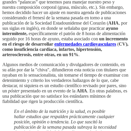
grandes “palancas” que tenemos para manejar nuestro peso y
nuestra composición corporal (grasa, músculo, etc.). Sin embargo,
hemos decidido hacer un ajuste en nuestra agenda de publicaciones
considerando el frenesí de la semana pasada en torno a una
publicación de la Sociedad Estadounidense del Corazón (
AHA
, por
sus siglas en inglés), en donde se señalaba que practicar
ayuno
intermitente,
específicamente el patrón de 8 horas de alimentación
seguido por 16 horas de ayuno, estaba asociado con
un incremento
en el riesgo de desarrollar
enfermedades cardiovasculares
(
CV),
como insuficiencia cardiaca, infartos, hipertensión,
arterosclerosis, entre otras, en un 91%
.
Algunos medios de comunicación y divulgadores de contenido, en
su afán por dar la "chiva", difundieron esta noticia con titulares que
rayaban en lo sensacionalista, sin tomarse el tiempo de examinar con
detenimiento y criterio los verdaderos hallazgos de lo que, cabe
destacar, ni siquiera es un estudio científico revisado por pares, sino
un
póster
presentado en un evento de la
AHA
. En otras palabras, es
una publicación que no satisface los estándares mínimos de
fiabilidad que rigen la producción científica.
En el ámbito de la nutrición y la salud, es posible
hallar estudios que respalden prácticamente cualquier
posición, opinión o tendencia. Lo que suscitó la
publicación de la semana pasada subraya la necesidad