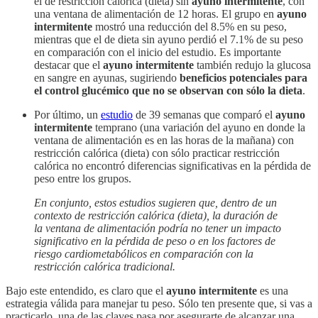
el de restricción calórica (dieta) sin
ayuno intermitente
, con
una ventana de alimentación de 12 horas. El grupo en
ayuno
intermitente
mostró una reducción del 8.5% en su peso,
mientras que el de dieta sin ayuno perdió el 7.1% de su peso
en comparación con el inicio del estudio. Es importante
destacar que el
ayuno intermitente
también redujo la glucosa
en sangre en ayunas, sugiriendo
beneficios potenciales para
el control glucémico que no se observan con sólo la dieta
.
Por último, un
estudio
de 39 semanas que comparó el
ayuno
intermitente
temprano (una variación del ayuno en donde la
ventana de alimentación es en las horas de la mañana) con
restricción calórica (dieta) con sólo practicar restricción
calórica no encontró diferencias significativas en la pérdida de
peso entre los grupos.
En conjunto, estos estudios sugieren que, dentro de un
contexto de restricción calórica (dieta), la duración de
la ventana de alimentación podría no tener un impacto
significativo en la pérdida de peso o en los factores de
riesgo cardiometabólicos en comparación con la
restricción calórica tradicional.
Bajo este entendido, es claro que el
ayuno intermitente
es una
estrategia válida para manejar tu peso. Sólo ten presente que, si vas a
practicarlo, una de las claves pasa por asegurarte de alcanzar una