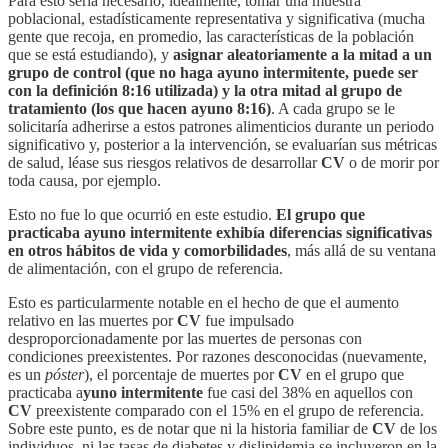
Para esto sería necesario, idealmente, tomar una muestra
poblacional, estadísticamente representativa y significativa (mucha
gente que recoja, en promedio, las características de la población
que se está estudiando), y
asignar aleatoriamente a la mitad a un
grupo de control (que no haga ayuno intermitente, puede ser
con la definición 8:16 utilizada) y la otra mitad al grupo de
tratamiento (los que hacen ayuno 8:16)
. A cada grupo se le
solicitaría adherirse a estos patrones alimenticios durante un periodo
significativo y, posterior a la intervención, se evaluarían sus métricas
de salud, léase sus riesgos relativos de desarrollar
CV
o de morir por
toda causa, por ejemplo.
Esto no fue lo que ocurrió en este estudio.
El grupo que
practicaba ayuno intermitente exhibía diferencias significativas
en otros hábitos de vida y comorbilidades
, más allá de su ventana
de alimentación, con el grupo de referencia.
Esto es particularmente notable en el hecho de que el aumento
relativo en las muertes por
CV
fue impulsado
desproporcionadamente por las muertes de personas con
condiciones preexistentes. Por razones desconocidas (nuevamente,
es un
póster
), el porcentaje de muertes por
CV
en el grupo que
practicaba a
yuno intermitente
fue casi del 38% en aquellos con
CV
preexistente comparado con el 15% en el grupo de referencia.
Sobre este punto, es de notar que ni la historia familiar de
CV
de los
individuos, ni las tasas de diabetes y dislipidemia se incluyeron en la