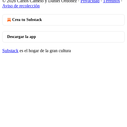
© 2026 Carlos Camelo y Daniel Ordonez
·
Privacidad
∙
Términos
∙
Aviso de recolección
Crea tu Substack
Descargar la app
Substack
es el hogar de la gran cultura