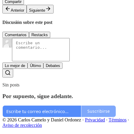
Compartir
Anterior
Siguiente
Discusión sobre este post
Comentarios
Restacks
Lo mejor de
Último
Debates
Sin posts
Por supuesto, sigue adelante.
Suscribirse
© 2026 Carlos Camelo y Daniel Ordonez
·
Privacidad
∙
Términos
∙
Aviso de recolección