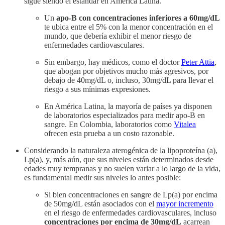
sigue siendo el estándar en América Latina.
Un
apo-B con concentraciones inferiores a 60mg/dL
te ubica entre el 5% con la menor concentración en el
mundo, que debería exhibir el menor riesgo de
enfermedades cardiovasculares.
Sin embargo, hay médicos, como el doctor
Peter Attia
,
que abogan por objetivos mucho más agresivos, por
debajo de 40mg/dL o, incluso, 30mg/dL para llevar el
riesgo a sus mínimas expresiones.
En América Latina, la mayoría de países ya disponen
de laboratorios especializados para medir apo-B en
sangre. En Colombia, laboratorios como
Vitalea
ofrecen esta prueba a un costo razonable.
Considerando la naturaleza aterogénica de la lipoproteína (a),
Lp(a), y, más aún, que sus niveles están determinados desde
edades muy tempranas y no suelen variar a lo largo de la vida,
es fundamental medir sus niveles lo antes posible:
Si bien concentraciones en sangre de Lp(a) por encima
de 50mg/dL están asociados con el
mayor incremento
en el riesgo de enfermedades cardiovasculares, incluso
concentraciones por encima de 30mg/dL
acarrean