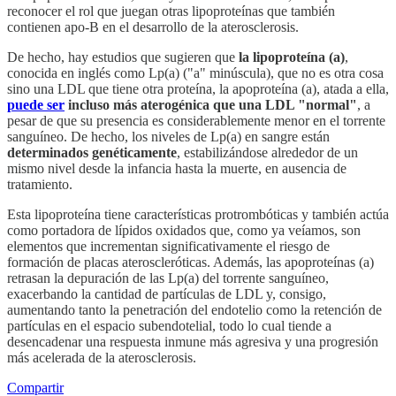
reconocer el rol que juegan otras lipoproteínas que también
contienen apo-B en el desarrollo de la aterosclerosis.
De hecho, hay estudios que sugieren que
la lipoproteína (a)
,
conocida en inglés como Lp(a) ("a" minúscula), que no es otra cosa
sino una LDL que tiene otra proteína, la apoproteína (a), atada a ella,
puede ser
incluso más aterogénica que una LDL "normal"
, a
pesar de que su presencia es considerablemente menor en el torrente
sanguíneo. De hecho, los niveles de Lp(a) en sangre están
determinados genéticamente
, estabilizándose alrededor de un
mismo nivel desde la infancia hasta la muerte, en ausencia de
tratamiento.
Esta lipoproteína tiene características protrombóticas y también actúa
como portadora de lípidos oxidados que, como ya veíamos, son
elementos que incrementan significativamente el riesgo de
formación de placas ateroscleróticas. Además, las apoproteínas (a)
retrasan la depuración de las Lp(a) del torrente sanguíneo,
exacerbando la cantidad de partículas de LDL y, consigo,
aumentando tanto la penetración del endotelio como la retención de
partículas en el espacio subendotelial, todo lo cual tiende a
desencadenar una respuesta inmune más agresiva y una progresión
más acelerada de la aterosclerosis.
Compartir