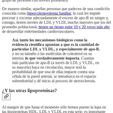
grupo de personas con niveles promedio).
De manera similar, aquellas personas que padecen de una condición
conocida como
hipercolesterolemia familiar
, la cual les impide
procesar y excretar adecuadamente el exceso de apo-B en sangre y,
consigo, tienen niveles de LDL y VLDL mucho mayores que los del
promedio poblacional,
tienen un riesgo entre 10 y 20 veces más alto
de desarrollar enfermedades cardiovasculares.
Así, tanto los mecanismos biológicos como la
evidencia científica apuntan a que es la cantidad de
partículas LDL y VLDL, y especialmente de apo-B
,
y no su tamaño o las moléculas de colesterol en su
interior,
lo que verdaderamente importa
. Cuantas
más partículas de apo-B (a través de LDL y VLDL, en
su mayoría) haya en circulación, mayor será la
probabilidad de que una de ellas impacte contra una
célula de la pared arterial, se introduzca en el espacio
subendotelial y dé inicio al proceso de aterosclerosis.
¿Y las otras lipoproteínas?
Al margen de que hasta el momento sólo hemos puesto la lupa en
las lipoproteínas HDL, LDL y VLDL en esta serie, es importante