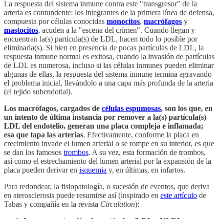
La respuesta del sistema inmune contra este "transgresor" de la
arteria es contundente: los integrantes de la primera línea de defensa,
compuesta por células conocidas
monocitos
,
macrófagos
y
mastocitos
, acuden a la "escena del crímen". Cuando llegan y
encuentran la(s) partícula(s) de LDL, hacen todo lo posible por
eliminarla(s). Si bien en presencia de pocas partículas de LDL, la
respuesta inmune normal es exitosa, cuando la invasión de partículas
de LDL es numerosa, incluso si las células inmunes pueden eliminar
algunas de ellas, la respuesta del sistema inmune termina agravando
el problema inicial, llevándolo a una capa más profunda de la arteria
(el tejido subendotial).
Los macrófagos, cargados de
células espumosas
, son los que, en
un intento de última instancia por remover a la(s) partícula(s)
LDL del endotelio, generan una placa compleja e inflamada;
esa que tapa las arterias
. Efectivamente, conforme la placa en
crecimiento invade el lumen arterial o se rompe en su interior, es que
se dan los famosos
trombos
. A su vez, esta formación de trombos,
así como el estrechamiento del lumen arterial por la expansión de la
placa pueden derivar en
isquemia
y, en últimas, en infartos.
Para redondear, la fisiopatología, o sucesión de eventos, que deriva
en aterosclerosis puede resumirse así (inspirado en
este artículo
de
Tabas y compañía en la revista
Circulation
):