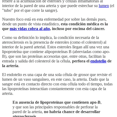
refiere a la acumulación de esteroles y células inflamatorias al
interior de la pared de una arteria y que puede estrechar su
lumen
(el
"tubo" por el que corre la sangre).
Nuestro foco está en esta enfermedad por sobre las demás pues,
desde un punto de vista estadístico,
esta condición médica es la
que
más vidas cobra al año
, incluso por encima del cáncer.
Como su definición lo implica, la condición necesaria de la
aterosclerosis es la presencia de esteroles (como el colesterol) al
interior de la pared arterial. Estos esteroles llegan allí una vez una
lipoproteína que contiene alipoproteínas B (abreviadas como apo-
B), que son las proteínas accesorias que, entre otras, facilitan la
entrada y salida del colesterol de la célula,
perfora el
endotelio
de
la arteria
.
El endotelio es una capa de una sola célula de grosor que reviste el
lumen de un vaso sanguíneo, en este caso, la arteria. Dado que la
sangre está en contacto directo con esta célula todo el tiempo, todas
las lipoproteínas interactúan constantemente con esta capa de la
arteria.
En ausencia de lipoproteínas que contienen apo-B
,
y que son las principales responsables de perforar la
pared de la arteria,
no habría chance de desarrollar
aterosclerosis
.