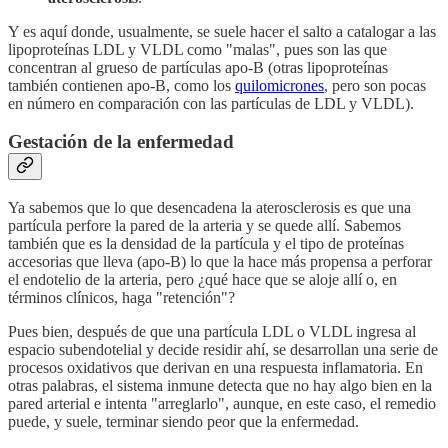
Y es aquí donde, usualmente, se suele hacer el salto a catalogar a las
lipoproteínas LDL y VLDL como "malas", pues son las que
concentran al grueso de partículas apo-B (otras lipoproteínas
también contienen apo-B, como los
quilomicrones
, pero son pocas
en número en comparación con las partículas de LDL y VLDL).
Gestación de la enfermedad
Ya sabemos que lo que desencadena la aterosclerosis es que una
partícula perfore la pared de la arteria y se quede allí. Sabemos
también que es la densidad de la partícula y el tipo de proteínas
accesorias que lleva (apo-B) lo que la hace más propensa a perforar
el endotelio de la arteria, pero ¿qué hace que se aloje allí o, en
términos clínicos, haga "retención"?
Pues bien, después de que una partícula LDL o VLDL ingresa al
espacio subendotelial y decide residir ahí, se desarrollan una serie de
procesos oxidativos que derivan en una respuesta inflamatoria. En
otras palabras, el sistema inmune detecta que no hay algo bien en la
pared arterial e intenta "arreglarlo", aunque, en este caso, el remedio
puede, y suele, terminar siendo peor que la enfermedad.