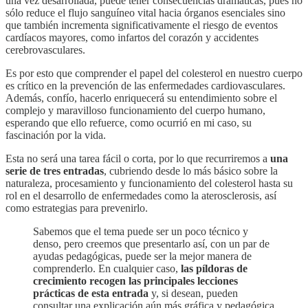
una vez desarrollada, puede tener consecuencias dramáticas, pues no
sólo reduce el flujo sanguíneo vital hacia órganos esenciales sino
que también incrementa significativamente el riesgo de eventos
cardíacos mayores, como infartos del corazón y accidentes
cerebrovasculares.
Es por esto que comprender el papel del colesterol en nuestro cuerpo
es crítico en la prevención de las enfermedades cardiovasculares.
Además, confío, hacerlo enriquecerá su entendimiento sobre el
complejo y maravilloso funcionamiento del cuerpo humano,
esperando que ello refuerce, como ocurrió en mi caso, su
fascinación por la vida.
Esta no será una tarea fácil o corta, por lo que recurriremos a
una
serie de tres entradas
, cubriendo desde lo más básico sobre la
naturaleza, procesamiento y funcionamiento del colesterol hasta su
rol en el desarrollo de enfermedades como la aterosclerosis, así
como estrategias para prevenirlo.
Sabemos que el tema puede ser un poco técnico y
denso, pero creemos que presentarlo así, con un par de
ayudas pedagógicas, puede ser la mejor manera de
comprenderlo. En cualquier caso,
las píldoras de
crecimiento recogen las principales lecciones
prácticas de esta entrada
y, si desean, pueden
consultar una explicación aún más gráfica y pedagógica