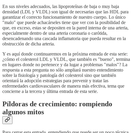
En sus niveles adecuados, las lipoproteínas de baja o muy baja
densidad (LDL y VLDL) son igual de necesarias que las HDL para
garantizar el correcto funcionamiento de nuestro cuerpo. Lo único
"malo" que puede achacárseles tiene que ver con la posibilidad de
que, en exceso, estas se depositen en la pared interna de una arteria,
especialmente dentro de una arteria coronaria o carótida,
desencadenando una cascada inflamatoria que pueda resultar en la
obstrucción de dicha arteria.
Y es aquí donde continuaremos en la próxima entrada de esta serie:
¿cómo el colesterol LDL y VLDL, que también es "bueno", termina
en lugares donde no pertenece y da lugar a problemas "malos"? La
respuesta a esta pregunta no sólo ampliará nuestro entendimiento
sobre la fisiología y patología del colesterol sino que también
orientará la adopción estrategias para prevenir y tratar las
enfermedades cardiovasculares de manera más efectiva, tema que
concierne a la tercera y última entrada de esta serie.
Píldoras de crecimiento: rompiendo
algunos mitos
Para cerrar esta entrada, entendiendo que puede ser un poco técnica