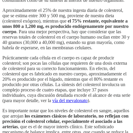
consumimos como de su síntesis al interior de nuestro organismo.
Aproximadamente el 25% de nuestra ingesta diaria de colesterol,
que se estima entre 300 y 500 mg, proviene de nuestra dieta
(colesterol exógeno), mientras que
el 75% restante, equivalente a
unos 800 a 1,200 mg, es producido endógenamente por nuestro
cuerpo
. Para una mejor perspectiva, hay que considerar que las
reservas totales de colesterol en el cuerpo humano oscilan entre 30 y
40 gramos (30,000 a 40,000 mg), estando su gran mayoría, como
habría de esperarse, en las membranas celulares.
Prácticamente cada célula en el cuerpo es capaz de producir
colesterol; son pocas las células que requieren de una dosis externa
de colesterol para su correcto funcionamiento. En efecto, del
colesterol que es fabricado en nuestro cuerpo, aproximadamente el
20% es producido por el hígado, mientras que el 80% restante es
producido por otras células. La síntesis del colesterol involucra un
complejo proceso de cuatro etapas, que incluye 37 pasos
individuales, cuya discusión detallada excede el alcance de esta serie
(para mayor detalle, ver la
vía del mevalonato
).
Es importante notar que los niveles de colesterol en sangre, aquellos
que arrojan
los exámenes clásicos de laboratorio, no reflejan con
precisión el colesterol celular, especialmente el asociado a las
arterias
, que es el de mayor interés clínico. Este sofisticado
mecanismo de balance implica, entre otras, que cuando se reduce la