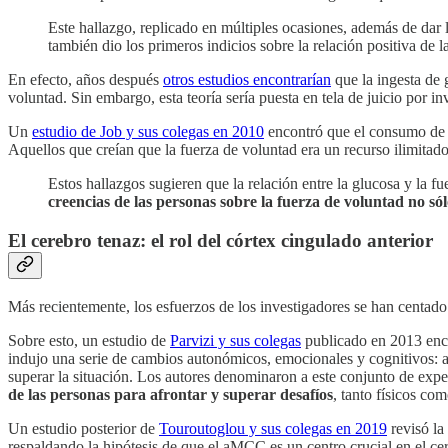
Este hallazgo, replicado en múltiples ocasiones, además de dar l
también dio los primeros indicios sobre la relación positiva de 
En efecto, años después
otros estudios encontrarían
que la ingesta de 
voluntad. Sin embargo, esta teoría sería puesta en tela de juicio por i
Un
estudio de Job y sus colegas en 2010
encontró que el consumo de g
Aquellos que creían que la fuerza de voluntad era un recurso ilimitad
Estos hallazgos sugieren que la relación entre la glucosa y la f
creencias de las personas sobre la fuerza de voluntad no s
El cerebro tenaz: el rol del córtex cingulado anterior
Más recientemente, los esfuerzos de los investigadores se han centado 
Sobre esto, un estudio de
Parvizi y sus colegas
publicado en 2013 enco
indujo una serie de cambios autonómicos, emocionales y cognitivos: a
superar la situación. Los autores denominaron a este conjunto de exp
de las personas para afrontar y superar desafíos
, tanto físicos co
Un estudio posterior de
Touroutoglou y sus colegas en 2019
revisó la
respaldando la hipótesis de que el aMCC es un centro crucial en el cer