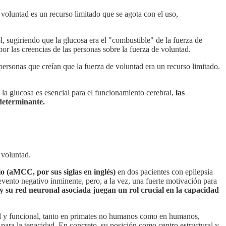
 voluntad es un recurso limitado que se agota con el uso,
, sugiriendo que la glucosa era el "combustible" de la fuerza de
por las creencias de las personas sobre la fuerza de voluntad.
ersonas que creían que la fuerza de voluntad era un recurso limitado.
 la glucosa es esencial para el funcionamiento cerebral,
las
 determinante.
 voluntad.
o (aMCC, por sus siglas en inglés)
en dos pacientes con epilepsia
vento negativo inminente, pero, a la vez, una fuerte motivación para
 su red neuronal asociada juegan un rol crucial en la capacidad
al y funcional, tanto en primates no humanos como en humanos,
 para la tenacidad. En concreto, su posición como centro estructural y