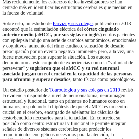
Más recientemente, los esfuerzos de los investigadores se han
centado más en identificar las estructuras cerebrales que median en
la fuerza de voluntad.
Sobre esto, un estudio de
Parvizi y sus colegas
publicado en 2013
encontró que la estimulación eléctrica del
córtex cingulado
anterior medio (aMCC, por sus siglas en inglés)
en dos pacientes
con epilepsia indujo una serie de cambios autonómicos, emocionales
y cognitivos: aumento del ritmo cardíaco, sensación de desafío,
preocupación por un evento negativo inminente, pero, a la vez, una
fuerte motivación para superar la situación. Los autores
denominaron a este conjunto de experiencias como la "voluntad de
perseverar" y
sugirieron que el aMCC y su red neuronal
asociada juegan un rol crucial en la capacidad de las personas
para afrontar y superar desafíos
, tanto físicos como psicológicos.
Un estudio posterior de
Touroutoglou y sus colegas en 2019
revisó
la evidencia disponible a nivel de neuroanatomía, neuroimagen
estructural y funcional, tanto en primates no humanos como en
humanos, respaldando la hipótesis de que el aMCC es un centro
crucial en el cerebro, encargado de adelantar los cálculos de
costo/beneficio necesarios para la tenacidad. En concreto, su
posición como centro estructural y funcional le permite integrar
señales de diversos sistemas cerebrales para predecir los
requerimientos energéticos necesarios para la atención, la