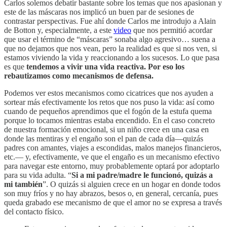
Carlos solemos debatir bastante sobre los temas que nos apasionan y
este de las máscaras nos implicó un buen par de sesiones de
contrastar perspectivas. Fue ahí donde Carlos me introdujo a Alain
de Botton y, especialmente, a este
video
que nos permitió acordar
que usar el término de “máscaras” sonaba algo agresivo… suena a
que no dejamos que nos vean, pero la realidad es que si nos ven, si
estamos viviendo la vida y reaccionando a los sucesos. Lo que pasa
es que
tendemos a vivir una vida reactiva. Por eso los
rebautizamos como mecanismos de defensa.
Podemos ver estos mecanismos como cicatrices que nos ayuden a
sortear más efectivamente los retos que nos puso la vida: así como
cuando de pequeños aprendimos que el fogón de la estufa quema
porque lo tocamos mientras estaba encendido. En el caso concreto
de nuestra formación emocional, si un niño crece en una casa en
donde las mentiras y el engaño son el pan de cada día—quizás
padres con amantes, viajes a escondidas, malos manejos financieros,
etc.— y, efectivamente, ve que el engaño es un mecanismo efectivo
para navegar este entorno, muy probablemente optará por adoptarlo
para su vida adulta. “
Si a mi padre/madre le funcionó, quizás a
mi también
”. O quizás si alguien crece en un hogar en donde todos
son muy fríos y no hay abrazos, besos o, en general, cercanía, pues
queda grabado ese mecanismo de que el amor no se expresa a través
del contacto físico.