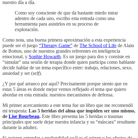
nuestro día a día.
Como soy consciente de que da bastante miedo mirar
adentro de cada uno, escribo esta entrada como una
herramienta para asistirlos en su proceso de
exploración.
Como nota, una buena primera aproximación a esta experiencia
puede ser el juego
“Therapy Game”
de
The School of Life
de Alain
de Botton, uno de nuestros grandes referentes en inteligencia
emocional, y
Sophie Howarth
. Es un juego para dos y consiste en
“simular” una sesión de terapia donde quien participa como hablante
decide hablar de un tema específico entre: trabajo, relaciones, sexo,
ansiedad y ser (
self
).
¿Y por qué arranco por aquí? Precisamente porque siento que en
estas 5 áreas es donde mejor vemos reflejado el tema que quiero
abordar en esta entrada: nuestros mecanismos de defensa.
Mi primer acercamiento a este tema fue un libro que me recomendó
mi terapeuta:
Las 5 heridas del alma que impiden ser uno mismo,
de
Lise Bourbeau
.
Este libro presenta las 5 heridas o traumas
principales que suele dejar nuestra infancia y su “máscara” resultante
durante la adultez.
Si quieren entender a profundidad cuál es el origen y los efectos de