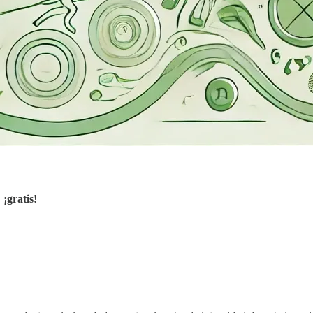
,
¡gratis!