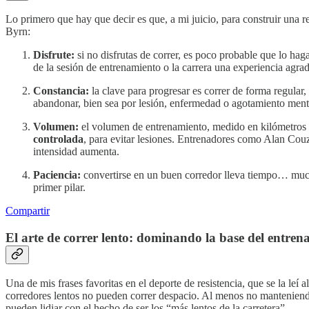
Lo primero que hay que decir es que, a mi juicio, para construir una re
Byrn:
Disfrute:
si no disfrutas de correr, es poco probable que lo ha
de la sesión de entrenamiento o la carrera una experiencia agrad
Constancia:
la clave para progresar es correr de forma regular
abandonar, bien sea por lesión, enfermedad o agotamiento ment
Volumen:
el volumen de entrenamiento, medido en kilómetros s
controlada
, para evitar lesiones. Entrenadores como Alan Co
intensidad aumenta.
Paciencia:
convertirse en un buen corredor lleva tiempo… much
primer pilar.
Compartir
El arte de correr lento: dominando la base del entren
Una de mis frases favoritas en el deporte de resistencia, que se la le
corredores lentos no pueden correr despacio. Al menos no manteniend
pueden lidiar con el hecho de ser los “más lentos de la carretera”.