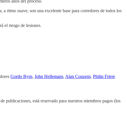
rimeros años del proceso.
a, a ritmo suave, son una excelente base para corredores de todos los
á el riesgo de lesiones.
adores
Gordo Byrn
,
John Hellemans
,
Alan Couzens
,
Philip Friere
o de publicaciones, está reservado para nuestros miembros pagos (los