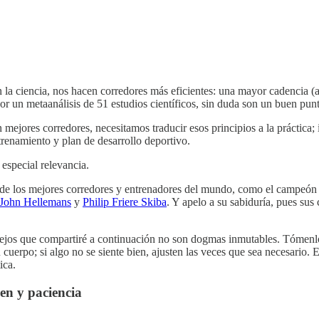
 la ciencia, nos hacen corredores más eficientes: una mayor cadencia (
r un metaanálisis de 51 estudios científicos, sin duda son un buen punt
en mejores corredores, necesitamos traducir esos principios a la práctica
trenamiento y plan de desarrollo deportivo.
 especial relevancia.
s de los mejores corredores y entrenadores del mundo, como el campeón
John Hellemans
y
Philip Friere Skiba
. Y apelo a su sabiduría, pues su
 consejos que compartiré a continuación no son dogmas inmutables. Tóme
u cuerpo; si algo no se siente bien, ajusten las veces que sea necesar
ica.
men y paciencia