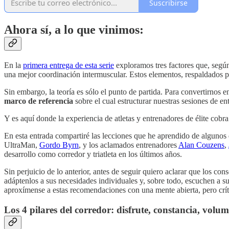
Suscribirse
Ahora sí, a lo que vinimos:
En la
primera entrega de esta serie
exploramos tres factores que, según
una mejor coordinación intermuscular. Estos elementos, respaldados po
Sin embargo, la teoría es sólo el punto de partida. Para convertirnos 
marco de referencia
sobre el cual estructurar nuestras sesiones de en
Y es aquí donde la experiencia de atletas y entrenadores de élite cobra
En esta entrada compartiré las lecciones que he aprendido de alguno
UltraMan,
Gordo Byrn
, y los aclamados entrenadores
Alan Couzens
,
desarrollo como corredor y triatleta en los últimos años.
Sin perjuicio de lo anterior, antes de seguir quiero aclarar que los
adáptenlos a sus necesidades individuales y, sobre todo, escuchen a s
aproxímense a estas recomendaciones con una mente abierta, pero crít
Los 4 pilares del corredor: disfrute, constancia, volu