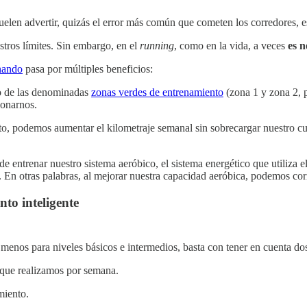
uelen advertir, quizás el error más común que cometen los corredores, e
estros límites. Sin embargo, en el
running
, como en la vida, a veces
es n
enando
pasa por múltiples beneficios:
ro de las denominadas
zonas verdes de entrenamiento
(zona 1 y zona 2, p
ionarnos.
nto, podemos aumentar el kilometraje semanal sin sobrecargar nuestro cue
de entrenar nuestro sistema aeróbico, el sistema energético que utiliza 
. En otras palabras, al mejorar nuestra capacidad aeróbica, podemos co
to inteligente
enos para niveles básicos e intermedios, basta con tener en cuenta dos 
 que realizamos por semana.
miento.