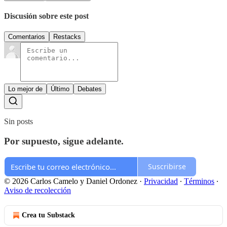
Discusión sobre este post
Comentarios
Restacks
Lo mejor de
Último
Debates
Sin posts
Por supuesto, sigue adelante.
Suscribirse
© 2026 Carlos Camelo y Daniel Ordonez
·
Privacidad
∙
Términos
∙
Aviso de recolección
Crea tu Substack