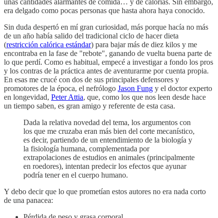
unas cantidades alarmantes de comida… y de calorías. Sin embargo,
era delgado como pocas personas que hasta ahora haya conocido.
Sin duda despertó en mí gran curiosidad, más porque hacía no más
de un año había salido del tradicional ciclo de hacer dieta
(
restricción calórica estándar
) para bajar más de diez kilos y me
encontraba en la fase de "rebote", ganando de vuelta buena parte de
lo que perdí. Como es habitual, empecé a investigar a fondo los pros
y los contras de la práctica antes de aventurarme por cuenta propia.
En esas me crucé con dos de sus principales defensores y
promotores de la época, el nefrólogo
Jason Fung
y el doctor experto
en longevidad,
Peter Attia
, que, como los que nos leen desde hace
un tiempo saben, es gran amigo y referente de esta casa.
Dada la relativa novedad del tema, los argumentos con
los que me cruzaba eran más bien del corte mecanístico,
es decir, partiendo de un entendimiento de la biología y
la fisiología humana, complementada por
extrapolaciones de estudios en animales (principalmente
en roedores), intentan predecir los efectos que ayunar
podría tener en el cuerpo humano.
Y debo decir que lo que prometían estos autores no era nada corto
de una panacea:
Pérdida de peso y grasa corporal