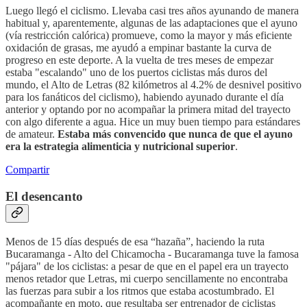
Luego llegó el ciclismo. Llevaba casi tres años ayunando de manera
habitual y, aparentemente, algunas de las adaptaciones que el ayuno
(vía restricción calórica) promueve, como la mayor y más eficiente
oxidación de grasas, me ayudó a empinar bastante la curva de
progreso en este deporte. A la vuelta de tres meses de empezar
estaba "escalando" uno de los puertos ciclistas más duros del
mundo, el Alto de Letras (82 kilómetros al 4.2% de desnivel positivo
para los fanáticos del ciclismo), habiendo ayunado durante el día
anterior y optando por no acompañar la primera mitad del trayecto
con algo diferente a agua. Hice un muy buen tiempo para estándares
de amateur.
Estaba más convencido que nunca de que el ayuno
era la estrategia alimenticia y nutricional superior
.
Compartir
El desencanto
Menos de 15 días después de esa “hazaña”, haciendo la ruta
Bucaramanga - Alto del Chicamocha - Bucaramanga tuve la famosa
"pájara" de los ciclistas: a pesar de que en el papel era un trayecto
menos retador que Letras, mi cuerpo sencillamente no encontraba
las fuerzas para subir a los ritmos que estaba acostumbrado. El
acompañante en moto, que resultaba ser entrenador de ciclistas