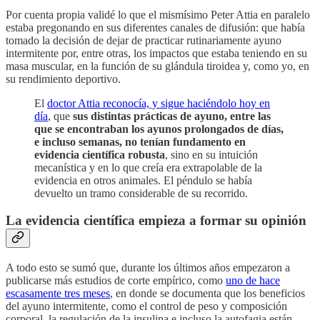
Por cuenta propia validé lo que el mismísimo Peter Attia en paralelo
estaba pregonando en sus diferentes canales de difusión: que había
tomado la decisión de dejar de practicar rutinariamente ayuno
intermitente por, entre otras, los impactos que estaba teniendo en su
masa muscular, en la función de su glándula tiroidea y, como yo, en
su rendimiento deportivo.
El
doctor Attia reconocía, y sigue haciéndolo hoy en
día
, que
sus distintas prácticas de ayuno, entre las
que se encontraban los ayunos prolongados de días,
e incluso semanas, no tenían fundamento en
evidencia científica robusta
, sino en su intuición
mecanística y en lo que creía era extrapolable de la
evidencia en otros animales. El péndulo se había
devuelto un tramo considerable de su recorrido.
La evidencia científica empieza a formar su opinión
A todo esto se sumó que, durante los últimos años empezaron a
publicarse más estudios de corte empírico, como
uno de hace
escasamente tres meses
, en donde se documenta que los beneficios
del ayuno intermitente, como el control de peso y composición
corporal, la regulación de la insulina e incluso la autofagia están