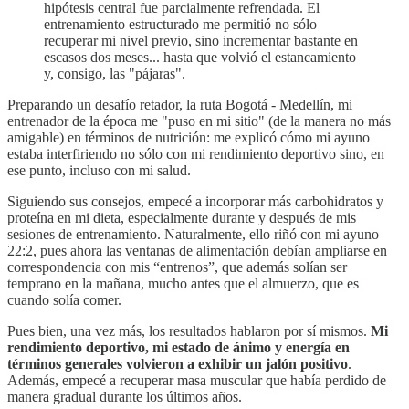
hipótesis central fue parcialmente refrendada. El
entrenamiento estructurado me permitió no sólo
recuperar mi nivel previo, sino incrementar bastante en
escasos dos meses... hasta que volvió el estancamiento
y, consigo, las "pájaras".
Preparando un desafío retador, la ruta Bogotá - Medellín, mi
entrenador de la época me "puso en mi sitio" (de la manera no más
amigable) en términos de nutrición: me explicó cómo mi ayuno
estaba interfiriendo no sólo con mi rendimiento deportivo sino, en
ese punto, incluso con mi salud.
Siguiendo sus consejos, empecé a incorporar más carbohidratos y
proteína en mi dieta, especialmente durante y después de mis
sesiones de entrenamiento. Naturalmente, ello riñó con mi ayuno
22:2, pues ahora las ventanas de alimentación debían ampliarse en
correspondencia con mis “entrenos”, que además solían ser
temprano en la mañana, mucho antes que el almuerzo, que es
cuando solía comer.
Pues bien, una vez más, los resultados hablaron por sí mismos.
Mi
rendimiento deportivo, mi estado de ánimo y energía en
términos generales volvieron a exhibir un jalón positivo
.
Además, empecé a recuperar masa muscular que había perdido de
manera gradual durante los últimos años.