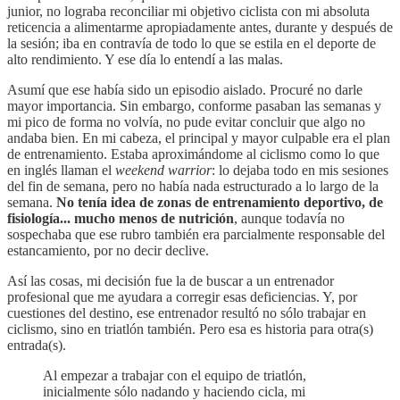
junior, no lograba reconciliar mi objetivo ciclista con mi absoluta
reticencia a alimentarme apropiadamente antes, durante y después de
la sesión; iba en contravía de todo lo que se estila en el deporte de
alto rendimiento. Y ese día lo entendí a las malas.
Asumí que ese había sido un episodio aislado. Procuré no darle
mayor importancia. Sin embargo, conforme pasaban las semanas y
mi pico de forma no volvía, no pude evitar concluir que algo no
andaba bien. En mi cabeza, el principal y mayor culpable era el plan
de entrenamiento. Estaba aproximándome al ciclismo como lo que
en inglés llaman el
weekend warrior
: lo dejaba todo en mis sesiones
del fin de semana, pero no había nada estructurado a lo largo de la
semana.
No tenía idea de zonas de entrenamiento deportivo, de
fisiología... mucho menos de nutrición
, aunque todavía no
sospechaba que ese rubro también era parcialmente responsable del
estancamiento, por no decir declive.
Así las cosas, mi decisión fue la de buscar a un entrenador
profesional que me ayudara a corregir esas deficiencias. Y, por
cuestiones del destino, ese entrenador resultó no sólo trabajar en
ciclismo, sino en triatlón también. Pero esa es historia para otra(s)
entrada(s).
Al empezar a trabajar con el equipo de triatlón,
inicialmente sólo nadando y haciendo cicla, mi