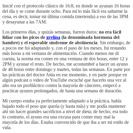
Inicié con el protocolo clásico de 16:8, en donde se ayunan 16 horas
del día y se come durante ocho. Para mí lo más fácil era saltarme la
cena, es decir, tomar mi última comida (merienda) a eso de las 3PM
y desayunar a las 7AM.
Los primeros días, y quizás semanas, fueron duros:
no era fácil
lidiar con los picos de
grelina
(la denominada hormona del
hambre) y el esperable síndrome de abstinencia
. Sin embargo, de
a pocos me fui adaptando y, con el paso de los meses, fui restando
más horas a mi ventana de alimentación. Cuando menos me di
cuenta, la norma era comer en una ventana de dos horas, entre 12 y
2PM y ayunar el resto. De hecho, me acostumbré a hacer un ayuno
de 48 horas entre domingo y martes, todas las semanas. En parte por
las prácticas del doctor Attia en ese momento, y en parte porque en
algún podcast o video de YouTube escuché que hacerlo una vez al
año era un profiláctico contra la mayoría de cánceres, empecé a
practicar ayunos prolongados, de hasta una semana de duración.
Mi cuerpo estaba ya perfectamente adaptado a la práctica, había
bajado todo el peso que quería (y hasta más) y me podía mantener
ahí sin hacer grandes sacrificios a nivel de dieta; de hecho, era todo
lo contrario, el ayuno era una excusa para comer muy mal la
mayoría de los días. Estaba convencido de que iba a ser mi estilo de
vida.