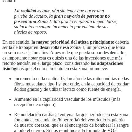
Zona 1.
La realidad es que
, aún sin tener que hacer una
prueba de lactato,
la gran mayoría de personas no
poseen una Zona 1
: tan pronto empiezan a ejercitarse,
su lactato en sangre incrementa por encima de sus
niveles de reposo.
En ese sentido,
la mayor prioridad del atleta principiante
debería
ser la de trabajar en
desarrollar esa Zona 1
; un proceso que toma
no sólo meses, sino años. A pesar de que pueda sonar desalentador,
es importante notar esta es quizás una de las inversiones que más
retorno tendrán en el largo plazo, considerando las
adaptaciones
fisiológicas
que el entrenamiento en esta zona promueve:
Incremento en la cantidad y tamaño de las mitocondrias de las
fibras musculares tipo I y, por ende, en la capacidad de oxidar
ácidos grasos y de utilizar lactato como fuente de energía.
Aumento en la capilaridad vascular de los músculos (más
recepción de oxígeno).
Remodelación cardiaca: entrenar largos periodos en esta zona
fomenta el crecimiento (hipertrofia) del ventrículo izquierdo
de nuestro corazón, que es el encargado de bombear la sangre
a todo el cuerpo. Si nos remitimos a la fórmula de VO2