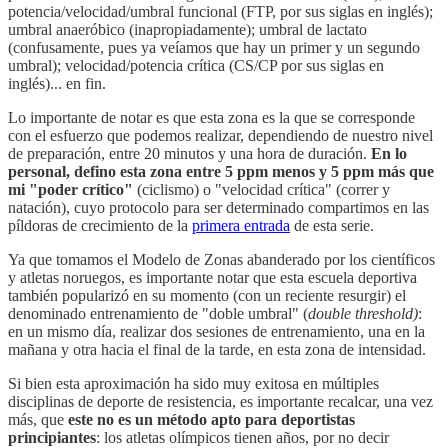
potencia/velocidad/umbral funcional (FTP, por sus siglas en inglés);
umbral anaeróbico (inapropiadamente); umbral de lactato
(confusamente, pues ya veíamos que hay un primer y un segundo
umbral); velocidad/potencia crítica (CS/CP por sus siglas en
inglés)... en fin.
Lo importante de notar es que esta zona es la que se corresponde
con el esfuerzo que podemos realizar, dependiendo de nuestro nivel
de preparación, entre 20 minutos y una hora de duración.
En lo
personal, defino esta zona entre 5 ppm menos y 5 ppm más que
mi "poder crítico"
(ciclismo) o "velocidad crítica" (correr y
natación), cuyo protocolo para ser determinado compartimos en las
píldoras de crecimiento de la
primera entrada
de esta serie.
Ya que tomamos el Modelo de Zonas abanderado por los científicos
y atletas noruegos, es importante notar que esta escuela deportiva
también popularizó en su momento (con un reciente resurgir) el
denominado entrenamiento de "doble umbral" (
double threshold)
:
en un mismo día, realizar dos sesiones de entrenamiento, una en la
mañana y otra hacia el final de la tarde, en esta zona de intensidad.
Si bien esta aproximación ha sido muy exitosa en múltiples
disciplinas de deporte de resistencia, es importante recalcar, una vez
más, que
este no es un método apto para deportistas
principiantes
: los atletas olímpicos tienen años, por no decir