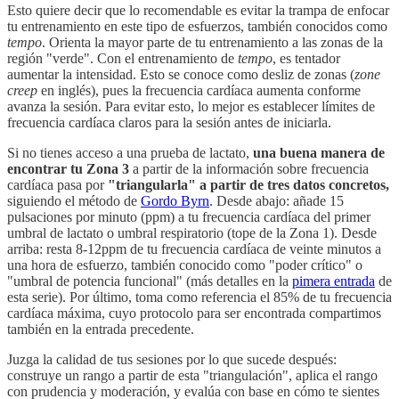
Esto quiere decir que lo recomendable es evitar la trampa de enfocar
tu entrenamiento en este tipo de esfuerzos, también conocidos como
tempo
. Orienta la mayor parte de tu entrenamiento a las zonas de la
región "verde". Con el entrenamiento de
tempo
, es tentador
aumentar la intensidad. Esto se conoce como desliz de zonas (
zone
creep
en inglés), pues la frecuencia cardíaca aumenta conforme
avanza la sesión. Para evitar esto, lo mejor es establecer límites de
frecuencia cardíaca claros para la sesión antes de iniciarla.
Si no tienes acceso a una prueba de lactato,
una buena manera de
encontrar tu Zona 3
a partir de la información sobre frecuencia
cardíaca pasa por
"triangularla" a partir de tres datos concretos,
siguiendo el método de
Gordo Byrn
. Desde abajo: añade 15
pulsaciones por minuto (ppm) a tu frecuencia cardíaca del primer
umbral de lactato o umbral respiratorio (tope de la Zona 1). Desde
arriba: resta 8-12ppm de tu frecuencia cardíaca de veinte minutos a
una hora de esfuerzo, también conocido como "poder crítico" o
"umbral de potencia funcional" (más detalles en la
pimera entrada
de
esta serie). Por último, toma como referencia el 85% de tu frecuencia
cardíaca máxima, cuyo protocolo para ser encontrada compartimos
también en la entrada precedente.
Juzga la calidad de tus sesiones por lo que sucede después:
construye un rango a partir de esta "triangulación", aplica el rango
con prudencia y moderación, y evalúa con base en cómo te sientes