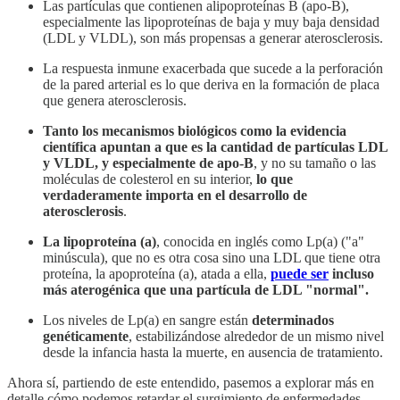
Las partículas que contienen alipoproteínas B (apo-B),
especialmente las lipoproteínas de baja y muy baja densidad
(LDL y VLDL), son más propensas a generar aterosclerosis.
La respuesta inmune exacerbada que sucede a la perforación
de la pared arterial es lo que deriva en la formación de placa
que genera aterosclerosis.
Tanto los mecanismos biológicos como la evidencia
científica apuntan a que es la cantidad de partículas LDL
y VLDL, y especialmente de apo-B
, y no su tamaño o las
moléculas de colesterol en su interior,
lo que
verdaderamente importa en el desarrollo de
aterosclerosis
.
La lipoproteína (a)
, conocida en inglés como Lp(a) ("a"
minúscula), que no es otra cosa sino una LDL que tiene otra
proteína, la apoproteína (a), atada a ella,
puede ser
incluso
más aterogénica que una partícula de LDL "normal".
Los niveles de Lp(a) en sangre están
determinados
genéticamente
, estabilizándose alrededor de un mismo nivel
desde la infancia hasta la muerte, en ausencia de tratamiento.
Ahora sí, partiendo de este entendido, pasemos a explorar más en
detalle cómo podemos retardar el surgimiento de enfermedades