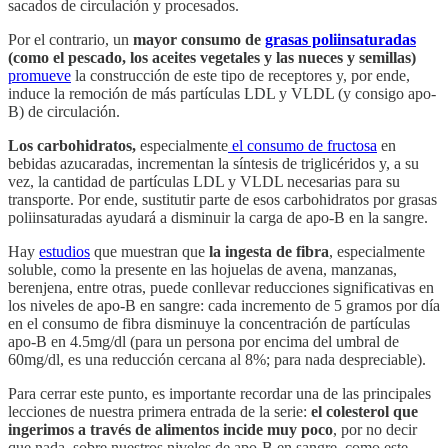
sacados de circulación y procesados.
Por el contrario, un
mayor consumo de
grasas poliinsaturadas
(como el pescado, los aceites vegetales y las nueces y semillas)
promueve
la construcción de este tipo de receptores y, por ende,
induce la remoción de más partículas LDL y VLDL (y consigo apo-
B) de circulación.
Los carbohidratos,
especialmente
el consumo de fructosa
en
bebidas azucaradas, incrementan la síntesis de triglicéridos y, a su
vez, la cantidad de partículas LDL y VLDL necesarias para su
transporte. Por ende, sustitutir parte de esos carbohidratos por grasas
poliinsaturadas ayudará a disminuir la carga de apo-B en la sangre.
Hay
estudios
que muestran que
la ingesta de fibra
, especialmente
soluble, como la presente en las hojuelas de avena, manzanas,
berenjena, entre otras, puede conllevar reducciones significativas en
los niveles de apo-B en sangre: cada incremento de 5 gramos por día
en el consumo de fibra disminuye la concentración de partículas
apo-B en 4.5mg/dl (para un persona por encima del umbral de
60mg/dl, es una reducción cercana al 8%; para nada despreciable).
Para cerrar este punto, es importante recordar una de las principales
lecciones de nuestra primera entrada de la serie:
el colesterol que
ingerimos a través de alimentos incide muy poco
, por no decir
que nada, sobre nuestros niveles de apo-B en sangre, como este