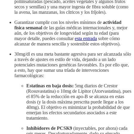
poliinsaturadas (pescado, aceites vegetales y algunos frutos
secos y semillas) y una mayor ingesta de fibra soluble (como
la avena, las manzanas, los cítricos y los fríjoles).
Garantizar cumplir con los niveles mínimos de
actividad
física semanal
de las guías médicas internacionales y, mejor
aún, de los objetivos de longevidad según tu edad (para
mayor detalle, puedes consultar
esta entrada
sobre cómo
alcanzar de manera sencilla y sostenible estos objetivos).
30mg/dl es una meta bastante agresiva para ser alcanzada sólo
a través de ajustes en estilo de vida, dejando a un lado
potenciales mutaciones genéticas favorables. Es por ello que,
a esto, hay que sumar una tríada de intervenciones
farmacológicas:
Estatinas en baja dosis:
5mg diarios de Crestor
(Rosuvastatina) o 10mg de Lipitor (Atorvastatina), pues
el 85% de la reducción en apo-B se alcanza en estas
dosis (y la dosis máxima prescrita puede llegar a los
40mg). El objetivo es minimizar la probabilidad de que
emerjan los efectos secundarios asociados a este
tratamiento.
Inhibidores de PCSK9
(inyectables, por ahora) cada
seis meses. Desafortunadamente, dado su elevado