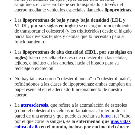
sanguíneo, el colesterol debe ser transportado a través del
cuerpo mediante vehículos especiales llamados
lipoproteínas
.
Las
lipoproteínas de baja y muy baja densidad (LDL y
VLDL, por sus siglas en inglés)
se encargan principalmente
de transportar el colesterol (y los triglicéridos) desde el hígado
hacia los diversos tejidos y células que lo necesitan para su
funcionamiento.
Las
lipoproteínas de alta densidad (HDL, por sus siglas en
inglés)
traen de vuelta el exceso de colesterol en las células,
tejidos, e incluso en las arterias, hacía el hígado para su
reciclaje o excreción.
No hay tal cosa como "colesterol bueno" o "colesterol malo",
refiriéndonos a las clases de lipoproteínas: ambas cumplen un
papel esencial en el adecuado funcionamiento de nuestro
cuerpo.
La
aterosclerosis
,
que refiere a la acumulación de esteroles
(como el colesterol) y células inflamatorias al interior de la
pared de una arteria y que puede estrechar su
lumen
(el "tubo"
por el que corre la sangre),
es la enfermedad que
más vidas
cobra al año
en el mundo, incluso por encima del cáncer.