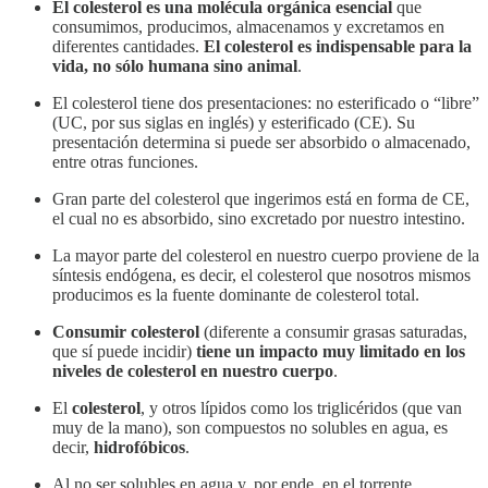
El colesterol es una molécula orgánica esencial
que
consumimos, producimos, almacenamos y excretamos en
diferentes cantidades.
El colesterol es indispensable para la
vida, no sólo humana sino animal
.
El colesterol tiene dos presentaciones: no esterificado o “libre”
(UC, por sus siglas en inglés) y esterificado (CE). Su
presentación determina si puede ser absorbido o almacenado,
entre otras funciones.
Gran parte del colesterol que ingerimos está en forma de CE,
el cual no es absorbido, sino excretado por nuestro intestino.
La mayor parte del colesterol en nuestro cuerpo proviene de la
síntesis endógena, es decir, el colesterol que nosotros mismos
producimos es la fuente dominante de colesterol total.
Consumir colesterol
(diferente a consumir grasas saturadas,
que sí puede incidir)
tiene un impacto muy limitado en los
niveles de colesterol en nuestro cuerpo
.
El
colesterol
, y otros lípidos como los triglicéridos (que van
muy de la mano), son compuestos no solubles en agua, es
decir,
hidrofóbicos
.
Al no ser solubles en agua y, por ende, en el torrente