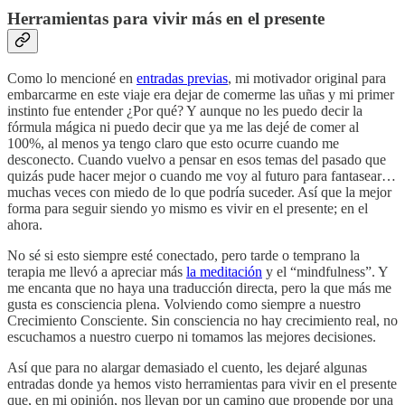
Herramientas para vivir más en el presente
Como lo mencioné en
entradas previas
, mi motivador original para
embarcarme en este viaje era dejar de comerme las uñas y mi primer
instinto fue entender ¿Por qué? Y aunque no les puedo decir la
fórmula mágica ni puedo decir que ya me las dejé de comer al
100%, al menos ya tengo claro que esto ocurre cuando me
desconecto. Cuando vuelvo a pensar en esos temas del pasado que
quizás pude hacer mejor o cuando me voy al futuro para fantasear…
muchas veces con miedo de lo que podría suceder. Así que la mejor
forma para seguir siendo yo mismo es vivir en el presente; en el
ahora.
No sé si esto siempre esté conectado, pero tarde o temprano la
terapia me llevó a apreciar más
la meditación
y el “mindfulness”. Y
me encanta que no haya una traducción directa, pero la que más me
gusta es consciencia plena. Volviendo como siempre a nuestro
Crecimiento Consciente. Sin consciencia no hay crecimiento real, no
escuchamos a nuestro cuerpo ni tomamos las mejores decisiones.
Así que para no alargar demasiado el cuento, les dejaré algunas
entradas donde ya hemos visto herramientas para vivir en el presente
que, en mi opinión, nos llevan por un camino que propende por una