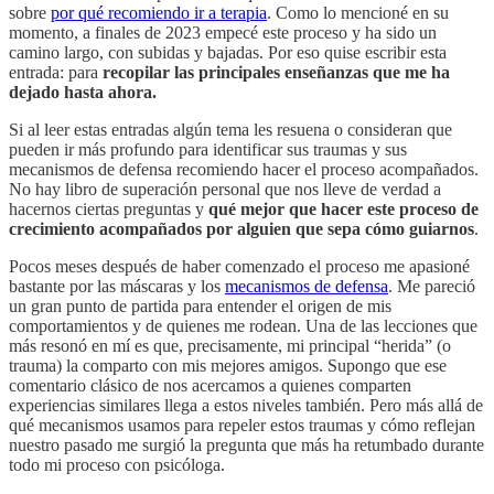
sobre
por qué recomiendo ir a terapia
. Como lo mencioné en su
momento, a finales de 2023 empecé este proceso y ha sido un
camino largo, con subidas y bajadas. Por eso quise escribir esta
entrada: para
recopilar las principales enseñanzas que me ha
dejado hasta ahora.
Si al leer estas entradas algún tema les resuena o consideran que
pueden ir más profundo para identificar sus traumas y sus
mecanismos de defensa recomiendo hacer el proceso acompañados.
No hay libro de superación personal que nos lleve de verdad a
hacernos ciertas preguntas y
qué mejor que hacer este proceso de
crecimiento acompañados por alguien que sepa cómo guiarnos
.
Pocos meses después de haber comenzado el proceso me apasioné
bastante por las máscaras y los
mecanismos de defensa
. Me pareció
un gran punto de partida para entender el origen de mis
comportamientos y de quienes me rodean. Una de las lecciones que
más resonó en mí es que, precisamente, mi principal “herida” (o
trauma) la comparto con mis mejores amigos. Supongo que ese
comentario clásico de nos acercamos a quienes comparten
experiencias similares llega a estos niveles también. Pero más allá de
qué mecanismos usamos para repeler estos traumas y cómo reflejan
nuestro pasado me surgió la pregunta que más ha retumbado durante
todo mi proceso con psicóloga.