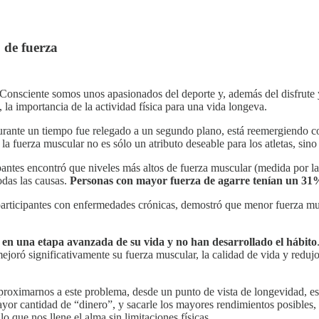
o de fuerza
Consciente somos unos apasionados del deporte y, además del disfrute y l
 la importancia de la actividad física para una vida longeva.
 durante un tiempo fue relegado a un segundo plano, está reemergiendo co
a fuerza muscular no es sólo un atributo deseable para los atletas, sino
antes encontró que niveles más altos de fuerza muscular (medida por la 
odas las causas.
Personas con mayor fuerza de agarre tenían un 31%
 participantes con enfermedades crónicas, demostró que menor fuerza mu
n en una etapa avanzada de su vida y no han desarrollado el hábito
ejoró significativamente su fuerza muscular, la calidad de vida y red
aproximarnos a este problema, desde un punto de vista de longevidad, 
or cantidad de “dinero”, y sacarle los mayores rendimientos posibles,
que nos llene el alma sin limitaciones físicas.