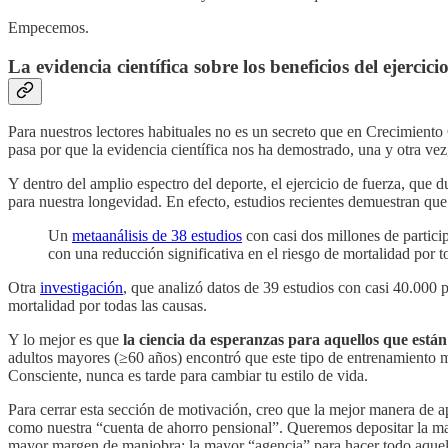
Empecemos.
La evidencia científica sobre los beneficios del ejercici
Para nuestros lectores habituales no es un secreto que en Crecimiento 
pasa por que la evidencia científica nos ha demostrado, una y otra vez,
Y dentro del amplio espectro del deporte, el ejercicio de fuerza, que
para nuestra longevidad. En efecto, estudios recientes demuestran que l
Un
metaanálisis de 38 estudios
con casi dos millones de particip
con una reducción significativa en el riesgo de mortalidad por t
Otra
investigación
, que analizó datos de 39 estudios con casi 40.000
mortalidad por todas las causas.
Y lo mejor es que
la ciencia da esperanzas para aquellos que está
adultos mayores (≥60 años) encontró que este tipo de entrenamiento m
Consciente, nunca es tarde para cambiar tu estilo de vida.
Para cerrar esta sección de motivación, creo que la mejor manera de 
como nuestra “cuenta de ahorro pensional”. Queremos depositar la may
mayor margen de maniobra; la mayor “agencia” para hacer todo aquello 