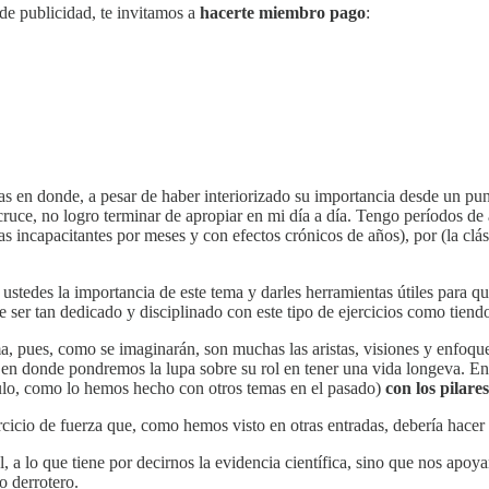
 de publicidad, te invitamos a
hacerte miembro pago
:
 en donde, a pesar de haber interiorizado su importancia desde un punto 
cruce, no logro terminar de apropiar en mi día a día. Tengo períodos 
 incapacitantes por meses y con efectos crónicos de años), por (la clási
ustedes la importancia de este tema y darles herramientas útiles para qu
r tan dedicado y disciplinado con este tipo de ejercicios como tiendo a
ma, pues, como se imaginarán, son muchas las aristas, visiones y enfoq
, en donde pondremos la lupa sobre su rol en tener una vida longeva. E
culo, como lo hemos hecho con otros temas en el pasado)
con los pilare
cicio de fuerza que, como hemos visto en otras entradas, debería hacer 
, a lo que tiene por decirnos la evidencia científica, sino que nos apoya
o derrotero.