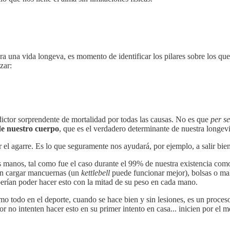
a una vida longeva, es momento de identificar los pilares sobre los que
zar:
ictor sorprendente de mortalidad por todas las causas. No es que
per se
de nuestro cuerpo
, que es el verdadero determinante de nuestra longev
 el agarre. Es lo que seguramente nos ayudará, por ejemplo, a salir bien 
manos, tal como fue el caso durante el 99% de nuestra existencia como e
 en cargar mancuernas (un
kettlebell
puede funcionar mejor), bolsas o ma
berían poder hacer esto con la mitad de su peso en cada mano.
o todo en el deporte, cuando se hace bien y sin lesiones, es un proces
r no intenten hacer esto en su primer intento en casa... inicien por el 