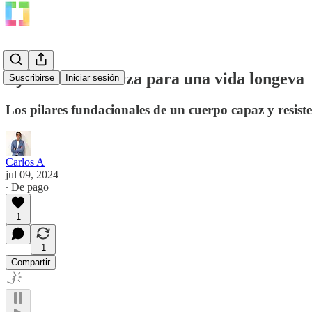
Ejercicio de fuerza para una vida longeva
Suscribirse
Iniciar sesión
Los pilares fundacionales de un cuerpo capaz y resist
Carlos A
jul 09, 2024
∙ De pago
1
1
Compartir