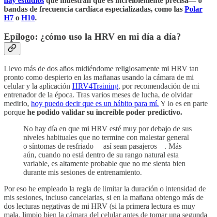
hay estudios
que muestran que es increíblemente precisa— o
bandas de frecuencia cardíaca especializadas, como las
Polar
H7
o
H10
.
Epílogo: ¿cómo uso la HRV en mi día a día?
Llevo más de dos años midiéndome religiosamente mi HRV tan
pronto como despierto en las mañanas usando la cámara de mi
celular y la aplicación
HRV4Training
, por recomendación de mi
entrenador de la época. Tras varios meses de lucha, de olvidar
medirlo,
hoy puedo decir que es un hábito para mí.
Y lo es en parte
porque
he podido validar su increíble poder predictivo.
No hay día en que mi HRV esté muy por debajo de sus
niveles habituales que no termine con malestar general
o síntomas de resfriado —así sean pasajeros—. Más
aún, cuando no está dentro de su rango natural esta
variable, es altamente probable que no me sienta bien
durante mis sesiones de entrenamiento.
Por eso he empleado la regla de limitar la duración o intensidad de
mis sesiones, incluso cancelarlas, si en la mañana obtengo más de
dos lecturas negativas de mi HRV (si la primera lectura es muy
mala, limpio bien la cámara del celular antes de tomar una segunda