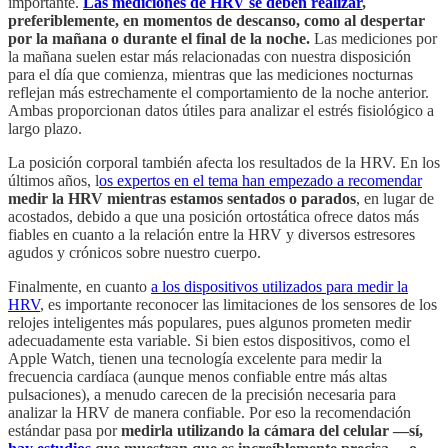
importante.
Las mediciones de HRV se deben realizar
,
preferiblemente, en momentos de descanso, como al despertar
por la mañana o durante el final de la noche.
Las mediciones por
la mañana suelen estar más relacionadas con nuestra disposición
para el día que comienza, mientras que las mediciones nocturnas
reflejan más estrechamente el comportamiento de la noche anterior.
Ambas proporcionan datos útiles para analizar el estrés fisiológico a
largo plazo.
La posición corporal también afecta los resultados de la HRV. En los
últimos años, l
os expertos en el tema han empezado a recomendar
medir la HRV mientras estamos sentados o parados
, en lugar de
acostados, debido a que una posición ortostática ofrece datos más
fiables en cuanto a la relación entre la HRV y diversos estresores
agudos y crónicos sobre nuestro cuerpo.
Finalmente, en cuanto
a los dispositivos utilizados para medir la
HRV
, es importante reconocer las limitaciones de los sensores de los
relojes inteligentes más populares, pues algunos prometen medir
adecuadamente esta variable. Si bien estos dispositivos, como el
Apple Watch, tienen una tecnología excelente para medir la
frecuencia cardíaca (aunque menos confiable entre más altas
pulsaciones), a menudo carecen de la precisión necesaria para
analizar la HRV de manera confiable. Por eso la recomendación
estándar pasa por
medirla utilizando la cámara del celular —sí,