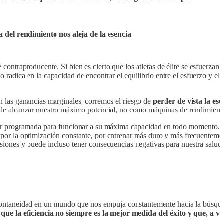
 del rendimiento nos aleja de la esencia
contraproducente. Si bien es cierto que los atletas de élite se esfuerza
do radica en la capacidad de encontrar el equilibrio entre el esfuerzo y e
 las ganancias marginales, corremos el riesgo de
perder de vista la e
n de alcanzar nuestro máximo potencial, no como máquinas de rendimien
r programada para funcionar a su máxima capacidad en todo momento. Ne
 por la optimización constante, por entrenar más duro y más frecuenteme
esiones y puede incluso tener consecuencias negativas para nuestra salu
espontaneidad en un mundo que nos empuja constantemente hacia la búsq
, que la eficiencia no siempre es la mejor medida del éxito y que, a 