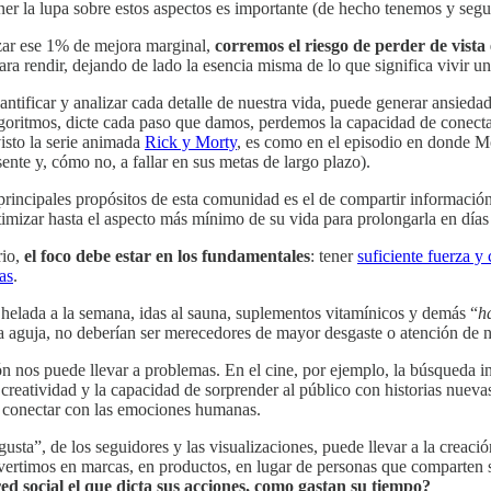
er la lupa sobre estos aspectos es importante (de hecho tenemos y segu
nzar ese 1% de mejora marginal,
corremos el riesgo de perder de vist
a rendir, dejando de lado la esencia misma de lo que significa vivir una
cuantificar y analizar cada detalle de nuestra vida, puede generar ansied
goritmos, dicte cada paso que damos, perdemos la capacidad de conectar
visto la serie animada
Rick y Morty
, es como en el episodio en donde Mo
resente y, cómo no, a fallar en sus metas de largo plazo).
principales propósitos de esta comunidad es el de compartir informaci
imizar hasta el aspecto más mínimo de su vida para prolongarla en días 
rio,
el foco debe estar en los fundamentales
: tener
suficiente fuerza y
as
.
helada a la semana, idas al sauna, suplementos vitamínicos y demás “
h
a aguja, no deberían ser merecedores de mayor desgaste o atención de n
 nos puede llevar a problemas. En el cine, por ejemplo, la búsqueda inc
creatividad y la capacidad de sorprender al público con historias nuevas
de conectar con las emociones humanas.
sta”, de los seguidores y las visualizaciones, puede llevar a la creació
nvertimos en marcas, en productos, en lugar de personas que comparten
ed social el que dicta sus acciones, como gastan su tiempo?