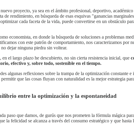
evo proyecto, ya sea en el ámbito profesional, deportivo, académico o 
gota de rendimiento, en búsqueda de esas esquivas "ganancias marginales
ptimizar cada faceta de la vida, puede convertirse en un obstáculo para 
como economista, en donde la búsqueda de soluciones a problemas median
ficamos con este patrón de comportamiento, nos caracterizamos por nue
no dejar ninguna piedra sin voltear.
, en el largo plazo he descubierto, no sin cierta resistencia inicial, que
c
rio, efectivo y, sobre todo, sostenible en el tiempo.
des algunas reflexiones sobre la trampa de la optimización constante e in
permitir que las cosas fluyan con naturalidad es la mejor estrategia para
ilibrio entre la optimización y la espontaneidad
da paso que damos, de gurús que nos prometen la fórmula mágica para 
e la felicidad se alcanza a través del consumo estratégico y que hasta 