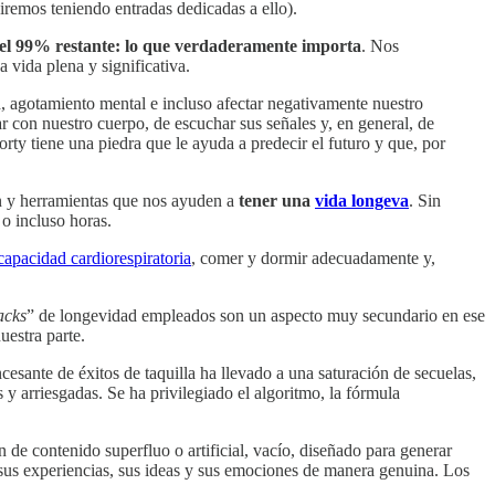
iremos teniendo entradas dedicadas a ello).
a el 99% restante: lo que verdaderamente importa
. Nos
 vida plena y significativa.
ad, agotamiento mental e incluso afectar negativamente nuestro
 con nuestro cuerpo, de escuchar sus señales y, en general, de
rty tiene una piedra que le ayuda a predecir el futuro y que, por
ón y herramientas que nos ayuden a
tener una
vida longeva
. Sin
o incluso horas.
 capacidad cardiorespiratoria
, comer y dormir adecuadamente y,
acks
” de longevidad empleados son un aspecto muy secundario en ese
uestra parte.
esante de éxitos de taquilla ha llevado a una saturación de secuelas,
 y arriesgadas. Se ha privilegiado el algoritmo, la fórmula
n de contenido superfluo o artificial, vacío, diseñado para generar
 sus experiencias, sus ideas y sus emociones de manera genuina. Los