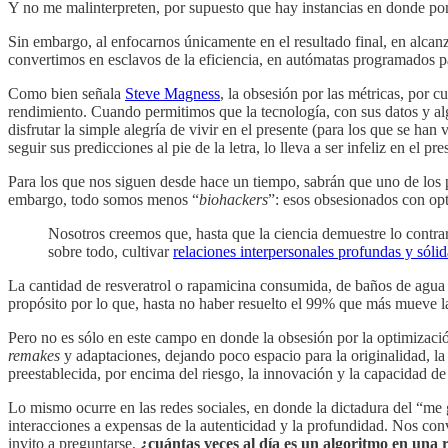
Y no me malinterpreten, por supuesto que hay instancias en donde pon
Sin embargo, al enfocarnos únicamente en el resultado final, en alca
convertimos en esclavos de la eficiencia, en autómatas programados par
Como bien señala
Steve Magness
, la obsesión por las métricas, por 
rendimiento. Cuando permitimos que la tecnología, con sus datos y al
disfrutar la simple alegría de vivir en el presente (para los que se han 
seguir sus predicciones al pie de la letra, lo lleva a ser infeliz en el p
Para los que nos siguen desde hace un tiempo, sabrán que uno de los 
embargo, todo somos menos “
biohackers
”: esos obsesionados con opt
Nosotros creemos que, hasta que la ciencia demuestre lo contra
sobre todo, cultivar
relaciones interpersonales profundas y sólid
La cantidad de resveratrol o rapamicina consumida, de baños de agua 
propósito por lo que, hasta no haber resuelto el 99% que más mueve l
Pero no es sólo en este campo en donde la obsesión por la optimización
remakes
y adaptaciones, dejando poco espacio para la originalidad, la 
preestablecida, por encima del riesgo, la innovación y la capacidad 
Lo mismo ocurre en las redes sociales, en donde la dictadura del “me gu
interacciones a expensas de la autenticidad y la profundidad. Nos co
invito a preguntarse,
¿cuántas veces al día es un algoritmo en una r