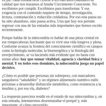
calidad que nos trazamos al fundar Crecimiento Consciente. No
escribimos por cumplir. Escribimos para transformar. Y esa
exigencia con el contenido requiere de tiempo, investigación,
lectura, contrastación y redacción cuidadosa. Por eso esta pausa no
ha sido abandono, sino pausa activa. Una que hoy nos permite
regresar con una de las entradas más importantes que hemos escrito
recientemente.
Porque hablar de la mitocondria es hablar de una pieza central en
ese rompecabezas fascinante que es vivir una vida longeva y plena.
Conforme avanza la frontera del conocimiento científico en campos
como la biología molecular, la bioenergética y la fisiología del
envejecimiento, se va haciendo más evidente que no basta con
sumar años:
hay que sumar vitalidad, agencia y claridad física y
mental. Y en todos esos dominios, la mitocondria juega un papel
decisivo.
¿Cómo es posible que personas sin sobrepeso, con marcadores
sanguíneos “saludables” y un régimen alimentario nutritivo estén
próximas a desarrollar disfunción metabólica, como resistencia a la
insulina y, por esa vía, diabetes?
La respuesta pareciera residir en el estado de sus mitocondrias y, en
esta entrada, intentaremos desenmarañar el porqué y, más
importante, el cómo prevenirlo.