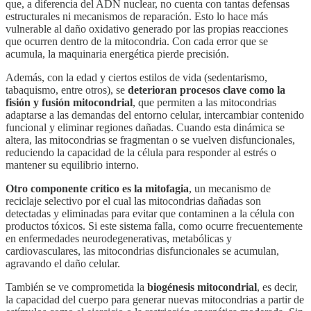
que, a diferencia del ADN nuclear, no cuenta con tantas defensas
estructurales ni mecanismos de reparación. Esto lo hace más
vulnerable al daño oxidativo generado por las propias reacciones
que ocurren dentro de la mitocondria. Con cada error que se
acumula, la maquinaria energética pierde precisión.
Además, con la edad y ciertos estilos de vida (sedentarismo,
tabaquismo, entre otros), se
deterioran procesos clave como la
fisión y fusión mitocondrial
, que permiten a las mitocondrias
adaptarse a las demandas del entorno celular, intercambiar contenido
funcional y eliminar regiones dañadas. Cuando esta dinámica se
altera, las mitocondrias se fragmentan o se vuelven disfuncionales,
reduciendo la capacidad de la célula para responder al estrés o
mantener su equilibrio interno.
Otro componente crítico es la
mitofagia
, un mecanismo de
reciclaje selectivo por el cual las mitocondrias dañadas son
detectadas y eliminadas para evitar que contaminen a la célula con
productos tóxicos. Si este sistema falla, como ocurre frecuentemente
en enfermedades neurodegenerativas, metabólicas y
cardiovasculares, las mitocondrias disfuncionales se acumulan,
agravando el daño celular.
También se ve comprometida la
biogénesis mitocondrial
, es decir,
la capacidad del cuerpo para generar nuevas mitocondrias a partir de