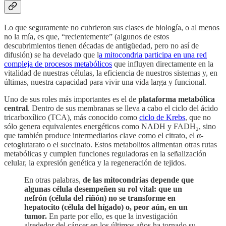
Lo que seguramente no cubrieron sus clases de biología, o al menos
no la mía, es que, “recientemente” (algunos de estos
descubrimientos tienen décadas de antigüedad, pero no así de
difusión) se ha develado que l
a mitocondria participa en una red
compleja de procesos metabólicos
que influyen directamente en la
vitalidad de nuestras células, la eficiencia de nuestros sistemas y, en
últimas, nuestra capacidad para vivir una vida larga y funcional.
Uno de sus roles más importantes es el de
plataforma metabólica
central
. Dentro de sus membranas se lleva a cabo el ciclo del ácido
tricarboxílico (TCA), más conocido como
ciclo de Krebs
, que no
sólo genera equivalentes energéticos como NADH y FADH₂, sino
que también produce intermediarios clave como el citrato, el α-
cetoglutarato o el succinato. Estos metabolitos alimentan otras rutas
metabólicas y cumplen funciones reguladoras en la señalización
celular, la expresión genética y la regeneración de tejidos.
En otras palabras,
de las mitocondrias depende que
algunas célula desempeñen su rol vital: que un
nefrón (célula del riñón) no se transforme en
hepatocito (célula del hígado) o, peor aún, en un
tumor.
En parte por ello, es que la investigación
alrededor del cáncer en los últimos años ha tornado su