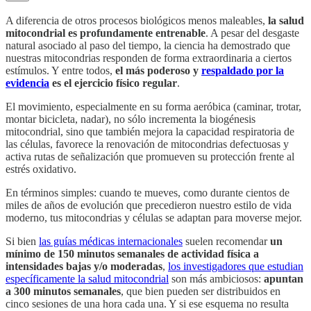
A diferencia de otros procesos biológicos menos maleables,
la salud
mitocondrial es profundamente entrenable
. A pesar del desgaste
natural asociado al paso del tiempo, la ciencia ha demostrado que
nuestras mitocondrias responden de forma extraordinaria a ciertos
estímulos. Y entre todos,
el más poderoso y
respaldado por la
evidencia
es el ejercicio físico regular
.
El movimiento, especialmente en su forma aeróbica (caminar, trotar,
montar bicicleta, nadar), no sólo incrementa la biogénesis
mitocondrial, sino que también mejora la capacidad respiratoria de
las células, favorece la renovación de mitocondrias defectuosas y
activa rutas de señalización que promueven su protección frente al
estrés oxidativo.
En términos simples: cuando te mueves, como durante cientos de
miles de años de evolución que precedieron nuestro estilo de vida
moderno, tus mitocondrias y células se adaptan para moverse mejor.
Si bien
las guías médicas internacionales
suelen recomendar
un
mínimo de 150 minutos semanales de actividad física a
intensidades bajas y/o moderadas
,
los investigadores que estudian
específicamente la salud mitocondrial
son más ambiciosos:
apuntan
a 300 minutos semanales
, que bien pueden ser distribuidos en
cinco sesiones de una hora cada una. Y si ese esquema no resulta