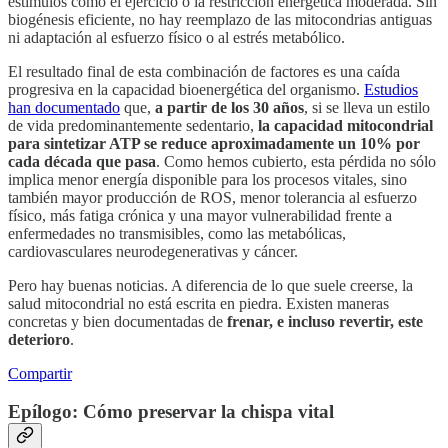
estímulos como el ejercicio o la restricción energética moderada. Sin
biogénesis eficiente, no hay reemplazo de las mitocondrias antiguas
ni adaptación al esfuerzo físico o al estrés metabólico.
El resultado final de esta combinación de factores es una caída
progresiva en la capacidad bioenergética del organismo.
Estudios
han documentado
que,
a partir de los 30 años
, si se lleva un estilo
de vida predominantemente sedentario,
la capacidad mitocondrial
para sintetizar ATP se reduce aproximadamente un 10% por
cada década que pasa
. Como hemos cubierto, esta pérdida no sólo
implica menor energía disponible para los procesos vitales, sino
también mayor producción de ROS, menor tolerancia al esfuerzo
físico, más fatiga crónica y una mayor vulnerabilidad frente a
enfermedades no transmisibles, como las metabólicas,
cardiovasculares neurodegenerativas y cáncer.
Pero hay buenas noticias. A diferencia de lo que suele creerse, la
salud mitocondrial no está escrita en piedra. Existen maneras
concretas y bien documentadas de
frenar, e incluso revertir, este
deterioro
.
Compartir
Epílogo: Cómo preservar la chispa vital