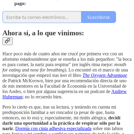
pago:
Suscribirse
Ahora sí, a lo que vinimos:
Hace poco más de cuatro años me crucé por primera vez con un
aforismo estadounidense que se enseña a los más pequeños: "la boca
es para comer, la nariz para respirar" (en inglés rima mejor:
mouth
for eating and nose for breathing
). Lo encontré en el marco de una
investigación que empezó tras leer el libro
The Oxygen Advantage
de Patrick McKeown, bien por una recomendación directa de uno
de mis mentores en la Facultad de Economía en la Universidad de
los Andes, o bien por alguna sugerencia en un podcast de
Andrew
Huberman
; no lo recuerdo bien.
Pero lo cierto es que, tras su lectura, y teniendo en cuenta mi
predisposición familiar a ser roncador (a pesar de que, hasta
entonces, no lo era) y, especialmente, mi rinitis alérgica,
decidí
darle una oportunidad a la práctica de respirar sólo por la
nariz
.
Dormía con cinta adhesiva especializada
sobre mis labios
para forzar a mi cerebro a cambiar sus patrones de toda la vida, e