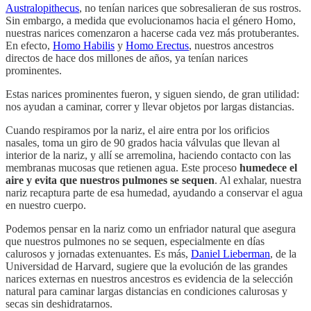
Australopithecus
, no tenían narices que sobresalieran de sus rostros.
Sin embargo, a medida que evolucionamos hacia el género Homo,
nuestras narices comenzaron a hacerse cada vez más protuberantes.
En efecto,
Homo Habilis
y
Homo Erectus
, nuestros ancestros
directos de hace dos millones de años, ya tenían narices
prominentes.
Estas narices prominentes fueron, y siguen siendo, de gran utilidad:
nos ayudan a caminar, correr y llevar objetos por largas distancias.
Cuando respiramos por la nariz, el aire entra por los orificios
nasales, toma un giro de 90 grados hacia válvulas que llevan al
interior de la nariz, y allí se arremolina, haciendo contacto con las
membranas mucosas que retienen agua. Este proceso
humedece el
aire y evita que nuestros pulmones se sequen
. Al exhalar, nuestra
nariz recaptura parte de esa humedad, ayudando a conservar el agua
en nuestro cuerpo.
Podemos pensar en la nariz como un enfriador natural que asegura
que nuestros pulmones no se sequen, especialmente en días
calurosos y jornadas extenuantes. Es más,
Daniel Lieberman
, de la
Universidad de Harvard, sugiere que la evolución de las grandes
narices externas en nuestros ancestros es evidencia de la selección
natural para caminar largas distancias en condiciones calurosas y
secas sin deshidratarnos.