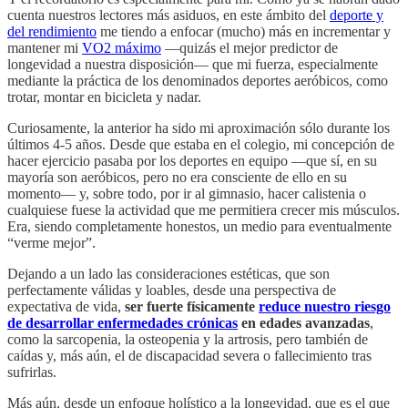
cuenta nuestros lectores más asiduos, en este ámbito del
deporte y
del rendimiento
me tiendo a enfocar (mucho) más en incrementar y
mantener mi
VO2 máximo
—quizás el mejor predictor de
longevidad a nuestra disposición— que mi fuerza, especialmente
mediante la práctica de los denominados deportes aeróbicos, como
trotar, montar en bicicleta y nadar.
Curiosamente, la anterior ha sido mi aproximación sólo durante los
últimos 4-5 años. Desde que estaba en el colegio, mi concepción de
hacer ejercicio pasaba por los deportes en equipo —que sí, en su
mayoría son aeróbicos, pero no era consciente de ello en su
momento— y, sobre todo, por ir al gimnasio, hacer calistenia o
cualquiese fuese la actividad que me permitiera crecer mis músculos.
Era, siendo completamente honestos, un medio para eventualmente
“verme mejor”.
Dejando a un lado las consideraciones estéticas, que son
perfectamente válidas y loables, desde una perspectiva de
expectativa de vida,
ser fuerte físicamente
reduce nuestro riesgo
de desarrollar enfermedades crónicas
en edades avanzadas
,
como la sarcopenia, la osteopenia y la artrosis, pero también de
caídas y, más aún, el de discapacidad severa o fallecimiento tras
sufrirlas.
Más aún, desde un enfoque holístico a la longevidad, que es el que