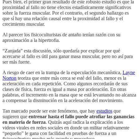
Pues bien, el primer gran resultado de este robusto estudio es que la
proximidad al fallo no tiene efectos estadísticamente significativos
sobre la fuerza muscular. Por el contrario, el segundo hallazgo es
que sí hay una relación causal entre la proximidad al fallo y el
crecimiento muscular.
Al parecer los fisicoculturistas de antaño tenían razón con su
aproximación a la hipertrofia.
“Zanjada” esta discusión, sólo quedaría por explicar por qué
acercarse al fallo es útil para ganar masa muscular, pero no así para
ser más fuerte.
A riesgo de caer en la trampa de la especulación mecanística,
Layne
Norton
teoriza que entre más cerca se esté del fallo, menor es la
aceleración en cada repetición. Como algunos recordarán de sus
clases de física, fuerza es igual a masa por aceleración. En otras
palabras, el incremento en la masa que se está levantando no alcanza
a compensar la disminución en la aceleración del movimiento.
Tan marcado puede ser este fenómeno, que hay
estudios
que
sugieren que
entrenar hasta el fallo puede atrofiar las ganancias
en materia de fuerza
. Quizás aquí radica la explicación a los
videos virales en redes sociales en donde un militar relativamente
“pequeño” le gana con facilidad en pruebas de fuerza a un
fisicoculturista mucho más grande y musculoso.