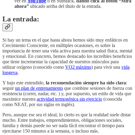
ver en
YouTube
o en Substack,
dando click al botón “Mira
ahora”
ubicado arriba del título de la entrada.
La entrada:
Si hay un tema en el que hasta ahora hemos sido muy enfáticos en
Crecimiento Consciente, en múltiples ocasiones, es sobre la
importancia de tener una vida activa para nuestra salud física, mental
y emocional. En concreto, hemos destacado los increíbles beneficios
que tiene incrementar la capacidad de nuestros músculos para
utilizar oxígeno (conocido como
VO2 máximo
) para vivir una
vida
longeva
.
Y bajo este entendido,
la recomendación siempre ha sido clara
:
seguir
un plan de entrenamiento
que combine sesiones de fuerza con
resistencia (correr, nadar, etc. ) y, por supuesto, un estilo de vida que
maximice nuestra
actividad termogénica sin ejercicio
(conocida
como NEAT, por sus siglas en inglés).
Pero, aunque ese sea el ideal, lo cierto es que la realidad suele distar
mucho. Entre trabajos, emprendimientos, obligaciones sociales,
familia y demás puede no ser nada fácil encontrar el tiempo para
ejercitarse 150 minutos a la semana, o incluso más.