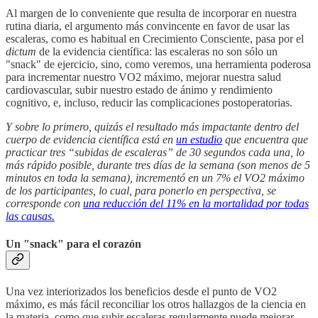
Al margen de lo conveniente que resulta de incorporar en nuestra
rutina diaria, el argumento más convincente en favor de usar las
escaleras, como es habitual en Crecimiento Consciente, pasa por el
dictum
de la evidencia científica: las escaleras no son sólo un
"snack" de ejercicio, sino, como veremos, una herramienta poderosa
para incrementar nuestro VO2 máximo, mejorar nuestra salud
cardiovascular, subir nuestro estado de ánimo y rendimiento
cognitivo, e, incluso, reducir las complicaciones postoperatorias.
Y sobre lo primero, quizás el resultado más impactante dentro del
cuerpo de evidencia científica está en
un estudio
que encuentra que
practicar tres “subidas de escaleras” de 30 segundos cada una, lo
más rápido posible, durante tres días de la semana (son menos de 5
minutos en toda la semana), incrementó en un 7% el VO2 máximo
de los participantes, lo cual, para ponerlo en perspectiva, se
corresponde con
una reducción del 11% en la mortalidad por todas
las causas.
Un "snack" para el corazón
Una vez interiorizados los beneficios desde el punto de VO2
máximo, es más fácil reconciliar los otros hallazgos de la ciencia en
la materia, como que subir escaleras regularmente puede mejorar