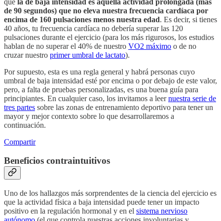
que
la de baja intensidad es aquella actividad prolongada (más
de 90 segundos) que no eleva nuestra frecuencia cardíaca por
encima de 160 pulsaciones menos nuestra edad
. Es decir, si tienes
40 años, tu frecuencia cardíaca no debería superar las 120
pulsaciones durante el ejercicio (para los más rigurosos, los estudios
hablan de no superar el 40% de nuestro
VO2 máximo
o de no
cruzar nuestro
primer umbral de lactato
).
Por supuesto, esta es una regla general y habrá personas cuyo
umbral de baja intensidad esté por encima o por debajo de este valor,
pero, a falta de pruebas personalizadas, es una buena guía para
principiantes. En cualquier caso, los invitamos a leer
nuestra serie de
tres partes
sobre las zonas de entrenamiento deportivo para tener un
mayor y mejor contexto sobre lo que desarrollaremos a
continuación.
Compartir
Beneficios contraintuitivos
Uno de los hallazgos más sorprendentes de la ciencia del ejercicio es
que la actividad física a baja intensidad puede tener un impacto
positivo en la regulación hormonal y en el
sistema nervioso
autónomo
(el que controla nuestras acciones involuntarias y