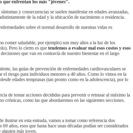
sgo que enfrentan los más "jóvenes".
s síntomas y consecuencias se suelen manifestar en edades avanzadas,
istintamente de la edad y la ubicación de nacimiento o residencia.
 enfermedades sobre el normal desarrollo de nuestras vidas es
o comer saludable, por ejemplo) son muy altos a la luz de los
lo). Pero lo cierto es que
tendemos a evaluar mal esos costos y esos
 decisiones que van en contravía de nuestro bienestar en el largo
valente, las guías de prevención de enfermedades cardiovasculares se
ar el riesgo para individuos menores a 40 años. Como lo vimos en la
e desde edades tempranas (tan pronto como en la adolescencia), por lo
ancia de tomar acciones decididas para prevenir o retrasar al máximo la
as no crónicas, como las que abordaremos en las siguientes secciones.
de ilustrar en esta entrada, vamos a tomar como referencia dos
los 69 años, esos que hasta hace unas décadas podían ser considerados
e alguien más joven.