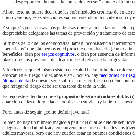
desproporcionalmente a la "bolsa de decesos" anuales. En otras
Ahora, esto no quiere decir que las enfermedades crónicas dejen de r
como veremos, estas afecciones siguen teniendo una incidencia muy el
Así, quizás pocas cosas más peligrosas que esa creencia que suele imp
despreciable; delegamos las tareas de prevención y tratamiento de es
Sufrimos de lo que los economistas llaman inconsistencia intertempor
"beneficios" que obtenemos en el presente de no hacerlo (comer alime
beneficios
, bien por
sesgos cognitivos
, o bien por ausencia de informa
plazo; que nos previenen de alcanzar ese objetivo de la longevidad.
Y lo cierto es que el mismo sistema de salud ha contribuido a reforzar
enfocan en el riesgo a diez años vista. Incluso, hay
medidores de ries
última entrada
de nuestra serie sobre el colesterol, esto no tiene muc
que mitigar el riesgo debe ser una tarea de toda la vida.
Es bajo este entendido que
el propósito de esta entrada es doble
: (
aparición de las enfermedades crónicas en su vida (y la de sus seres qu
Pero, antes de seguir, ¿cómo definir juventud?
Si bien no hay un número mágico a partir del cual se deje de ser "jove
categorías de edad utilizada en convenciones internacionales: los jóve
adultos mayores, pero que hoy pueden estar en óptimas condiciones de