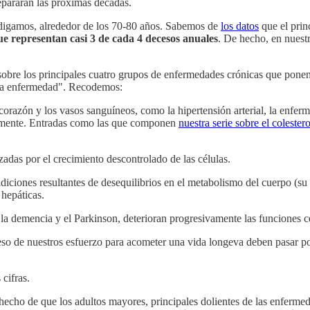
epararán las próximas décadas.
, digamos, alrededor de los 70-80 años. Sabemos de
los datos
que el princ
ue representan casi 3 de cada 4 decesos anuales
. De hecho, en nuestr
obre los principales cuatro grupos de enfermedades crónicas que ponen e
 la enfermedad". Recodemos:
corazón y los vasos sanguíneos, como la hipertensión arterial, la enfe
almente. Entradas como las que componen
nuestra serie sobre el colestero
adas por el crecimiento descontrolado de las células.
diciones resultantes de desequilibrios en el metabolismo del cuerpo (su 
 hepáticas.
 la demencia y el Parkinson, deterioran progresivamente las funciones c
so de nuestros esfuerzo para acometer una vida longeva deben pasar por
cifras.
 hecho de que los adultos mayores, principales dolientes de las enferme