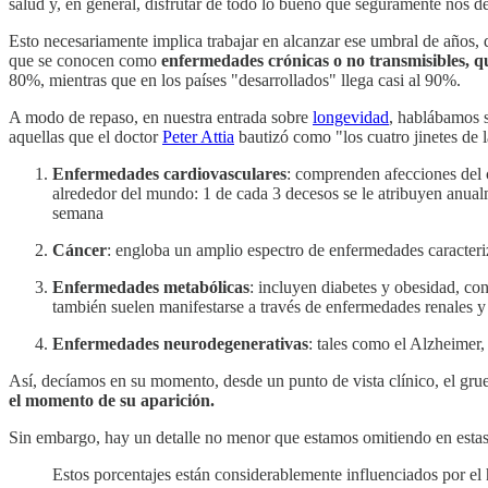
salud y, en general, disfrutar de todo lo bueno que seguramente nos d
Esto necesariamente implica trabajar en alcanzar ese umbral de años
que se conocen como
enfermedades crónicas o no transmisibles, q
80%, mientras que en los países "desarrollados" llega casi al 90%.
A modo de repaso, en nuestra entrada sobre
longevidad
, hablábamos s
aquellas que el doctor
Peter Attia
bautizó como "los cuatro jinetes de
Enfermedades cardiovasculares
: comprenden afecciones del 
alrededor del mundo: 1 de cada 3 decesos se le atribuyen anu
semana
Cáncer
: engloba un amplio espectro de enfermedades caracteriz
Enfermedades metabólicas
: incluyen diabetes y obesidad, con
también suelen manifestarse a través de enfermedades renales y
Enfermedades neurodegenerativas
: tales como el Alzheimer,
Así, decíamos en su momento, desde un punto de vista clínico, el grue
el momento de su aparición.
Sin embargo, hay un detalle no menor que estamos omitiendo en estas 
Estos porcentajes están considerablemente influenciados por el