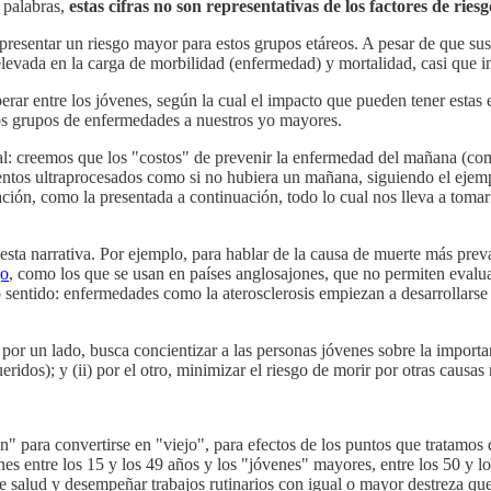
 palabras,
estas cifras no son representativas de los factores de rie
epresentar un riesgo mayor para estos grupos etáreos. A pesar de que su
evada en la carga de morbilidad (enfermedad) y mortalidad, casi que ind
erar entre los jóvenes, según la cual el impacto que pueden tener estas
tos grupos de enfermedades a nuestros yo mayores.
al: creemos que los "costos" de prevenir la enfermedad del mañana (com
ntos ultraprocesados como si no hubiera un mañana, siguiendo el ejemp
ción, como la presentada a continuación, todo lo cual nos lleva a tomar
 esta narrativa. Por ejemplo, para hablar de la causa de muerte más pre
go
, como los que se usan en países anglosajones, que no permiten evalu
ho sentido: enfermedades como la aterosclerosis empiezan a desarrollars
i) por un lado, busca concientizar a las personas jóvenes sobre la import
eridos); y (ii) por el otro, minimizar el riesgo de morir por otras caus
n" para convertirse en "viejo", para efectos de los puntos que tratamos 
nes entre los 15 y los 49 años y los "jóvenes" mayores, entre los 50 y 
 salud y desempeñar trabajos rutinarios con igual o mayor destreza qu