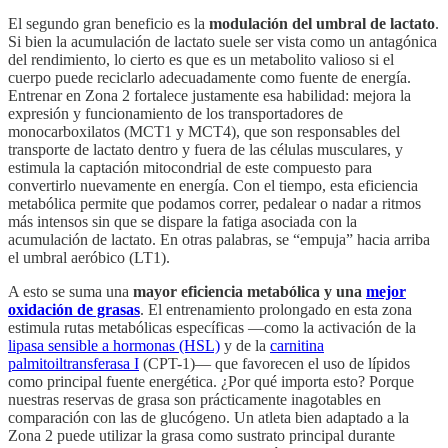
El segundo gran beneficio es la
modulación del umbral de lactato
.
Si bien la acumulación de lactato suele ser vista como un antagónica
del rendimiento, lo cierto es que es un metabolito valioso si el
cuerpo puede reciclarlo adecuadamente como fuente de energía.
Entrenar en Zona 2 fortalece justamente esa habilidad: mejora la
expresión y funcionamiento de los transportadores de
monocarboxilatos (MCT1 y MCT4), que son responsables del
transporte de lactato dentro y fuera de las células musculares, y
estimula la captación mitocondrial de este compuesto para
convertirlo nuevamente en energía. Con el tiempo, esta eficiencia
metabólica permite que podamos correr, pedalear o nadar a ritmos
más intensos sin que se dispare la fatiga asociada con la
acumulación de lactato. En otras palabras, se “empuja” hacia arriba
el umbral aeróbico (LT1).
A esto se suma una
mayor eficiencia metabólica y una
mejor
oxidación de grasas
. El entrenamiento prolongado en esta zona
estimula rutas metabólicas específicas —como la activación de la
lipasa sensible a hormonas (HSL)
y de la
carnitina
palmitoiltransferasa I
(CPT-1)— que favorecen el uso de lípidos
como principal fuente energética. ¿Por qué importa esto? Porque
nuestras reservas de grasa son prácticamente inagotables en
comparación con las de glucógeno. Un atleta bien adaptado a la
Zona 2 puede utilizar la grasa como sustrato principal durante