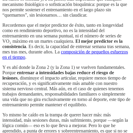
mecanismo fisiológico o sofisticación bioquímica: porque es la que
nos permite sostener el entrenamiento en el largo plazo sin
“quemarnos”, sin lesionarnos… sin claudicar.
Recordemos que el mejor predictor de éxito, tanto en longevidad
como en rendimiento deportivo, no es la intensidad del
entrenamiento en una semana puntual, ni el número de series de
VO₂ máximo en un martes cualquiera.
El mejor predictor es la
consistencia
. Es decir, la capacidad de entrenar semana tras semana,
mes tras mes, durante años. La
composición de pequeños esfuerzos
en el tiempo
.
Y es ahí donde la Zona 2 (y la Zona 1) se vuelven fundamentales.
Porque
entrenar a intensidades bajas reduce el riesgo de
lesiones
, disminuye el impacto articular, requiere menos tiempo de
recuperación, y es significativamente más amable con nuestro
sistema nervioso central. Más aún, en el caso de quienes tenemos
trabajos demandantes, responsabilidades familiares o simplemente
una vida que no gira exclusivamente en torno al deporte, este tipo de
entrenamiento permite mantener el equilibrio.
Yo mismo he caído en la trampa de querer hacer más: más
intensidad, más sesiones duras, más sufrimiento, porque —según la
lógica común— eso es lo que lleva a mejorar. Pero lo que he
aprendido, a punta de errores y sobreentrenamiento, es que si no se