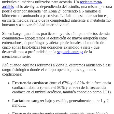
umbrales numéricos utilizados para acotarla. Un
reciente meta-
análisis
así lo atestigua: dependiendo del estudio, una misma persona
podría estar considerada “en Zona 2” corriendo a 6 minutos el
kilómetro o caminando a paso vivo. La falta de estandarización es,
en cierta medida, reflejo de la complejidad inherente al metabolismo
humano y a su variabilidad interindividual.
Sin embargo, para fines prácticos —y más aún, para efectos de esta
comunidad— adoptaremos la definición de mayor adopción entre
entrenadores, deportólogos y atletas profesionales: el modelo de
cinco zonas fisiológicas (en ocasiones extendido a siete), que
desarrollamos a profundidad en la
segunda entrega
de la
mencionada serie.
Así, cuando aquí nos refiramos a Zona 2, estaremos aludiendo a ese
rango fisiológico donde el cuerpo opera bajo las siguientes
condiciones:
Frecuencia cardíaca:
entre el 67% y el 82% de la frecuencia
cardíaca máxima (o entre el 80% y el 90% de la frecuencia
cardíaca en el umbral aeróbico, también conocido como LT1).
Lactato en sangre:
bajo y estable, generalmente entre 1 y 2
mmol/L.
Frecuencia respiratoria:
cómoda, sostenida, entre 30 y 40