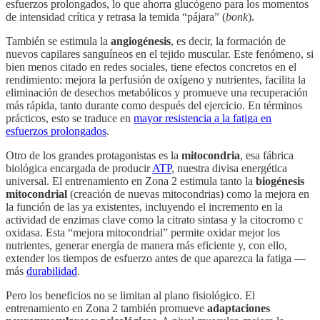
esfuerzos prolongados, lo que ahorra glucógeno para los momentos
de intensidad crítica y retrasa la temida “pájara” (
bonk
).
También se estimula la
angiogénesis
, es decir, la formación de
nuevos capilares sanguíneos en el tejido muscular. Este fenómeno, si
bien menos citado en redes sociales, tiene efectos concretos en el
rendimiento: mejora la perfusión de oxígeno y nutrientes, facilita la
eliminación de desechos metabólicos y promueve una recuperación
más rápida, tanto durante como después del ejercicio. En términos
prácticos, esto se traduce en
mayor resistencia a la fatiga en
esfuerzos prolongados
.
Otro de los grandes protagonistas es la
mitocondria
, esa fábrica
biológica encargada de producir
ATP
, nuestra divisa energética
universal. El entrenamiento en Zona 2 estimula tanto la
biogénesis
mitocondrial
(creación de nuevas mitocondrias) como la mejora en
la función de las ya existentes, incluyendo el incremento en la
actividad de enzimas clave como la citrato sintasa y la citocromo c
oxidasa. Esta “mejora mitocondrial” permite oxidar mejor los
nutrientes, generar energía de manera más eficiente y, con ello,
extender los tiempos de esfuerzo antes de que aparezca la fatiga —
más
durabilidad
.
Pero los beneficios no se limitan al plano fisiológico. El
entrenamiento en Zona 2 también promueve
adaptaciones