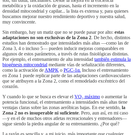
son, sin duda, fascinantes. Desde la mejora en la eficiencia
metabólica y la oxidación de grasas, hasta el incremento en la
densidad mitocondrial y capilar... la lista es extensa y, para quienes
buscamos mejorar nuestro rendimiento deportivo y nuestra salud,
muy convincente.
Sin embargo, hay un matiz que no se puede pasar por alto:
estas
adaptaciones
no son exclusivas de la Zona 2
. De hecho, distintos
estudios han demostrado que intensidades más altas —como las de
Zona 3, 4 o incluso 5— pueden inducir mejoras comparables en
algunos de estos parámetros, a través de rutas fisiológicas distintas.
Por ejemplo, el entrenamiento de alta intensidad
también estimula la
biogénesis mitocondrial
mediante vías de señalización diferentes,
como la activación de
AMPK
o
PGC-1α.
Incluso el entrenamiento
en Zona 1 puede replicar parte de las adaptaciones cardiovasculares
que se atribuyen a la Zona 2, como el remodelado excéntrico del
corazón.
Y cuando lo que se busca es elevar el
VO₂ máximo
o aumentar la
potencia funcional, el entrenamiento a intensidades más altas tiene
ventajas claras sobre las zonas aeróbicas bajas. En ese sentido,
la
Zona 2 no es insuperable ni suficiente
. Pero, aun así, en mi caso
—y en el de muchos otros atletas recreacionales y entrenadores—
sigue siendo la piedra angular de su entrenamiento. ¿Por qué?
La razón es sencilla y, a mi juicio, más importante que cualquier