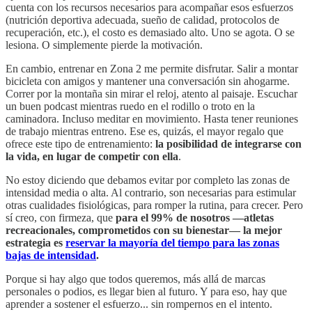
cuenta con los recursos necesarios para acompañar esos esfuerzos
(nutrición deportiva adecuada, sueño de calidad, protocolos de
recuperación, etc.), el costo es demasiado alto. Uno se agota. O se
lesiona. O simplemente pierde la motivación.
En cambio, entrenar en Zona 2 me permite disfrutar. Salir a montar
bicicleta con amigos y mantener una conversación sin ahogarme.
Correr por la montaña sin mirar el reloj, atento al paisaje. Escuchar
un buen podcast mientras ruedo en el rodillo o troto en la
caminadora. Incluso meditar en movimiento. Hasta tener reuniones
de trabajo mientras entreno. Ese es, quizás, el mayor regalo que
ofrece este tipo de entrenamiento:
la posibilidad de integrarse con
la vida, en lugar de competir con ella
.
No estoy diciendo que debamos evitar por completo las zonas de
intensidad media o alta. Al contrario, son necesarias para estimular
otras cualidades fisiológicas, para romper la rutina, para crecer. Pero
sí creo, con firmeza, que
para el 99% de nosotros —atletas
recreacionales, comprometidos con su bienestar— la mejor
estrategia es
reservar la mayoría del tiempo para las zonas
bajas de intensidad
.
Porque si hay algo que todos queremos, más allá de marcas
personales o podios, es llegar bien al futuro. Y para eso, hay que
aprender a sostener el esfuerzo... sin rompernos en el intento.