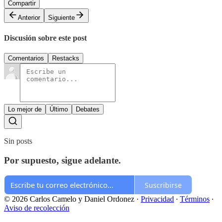
Compartir
Anterior
Siguiente
Discusión sobre este post
Comentarios
Restacks
Lo mejor de
Último
Debates
Sin posts
Por supuesto, sigue adelante.
Suscribirse
© 2026 Carlos Camelo y Daniel Ordonez
·
Privacidad
∙
Términos
∙
Aviso de recolección