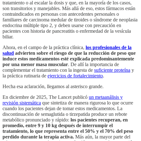
tratamiento o al escalar la dosis y que, en la mayoría de los casos,
son transitorios y manejables. Más allá de eso, estos fármacos están
contraindicados en personas con antecedentes personales o
familiares de carcinoma medular de tiroides o síndrome de neoplasia
endocrina múltiple tipo 2, y deben usarse con precaución en
pacientes con historia de pancreatitis o enfermedad de la vesícula
biliar.
Ahora, en el campo de la práctica clínica,
los profesionales de la
salud
advierten sobre el riesgo de que la reducción de peso que
induce estos medicamentos esté explicada predominantemente
por una menor masa muscular
. De allí la importancia de
complementar el tratamiento con la ingesta de
suficiente proteína
y
la práctica rutinaria de
ejercicios de fortalecimiento
.
Hecha esa aclaración, llegamos al asterisco grande.
En diciembre de 2025, The Lancet publicó
un metaanálisis y
revisión sistemática
que sintetiza de manera rigurosa lo que ocurre
cuando los pacientes dejan de tomar estos medicamentos. La
discontinuación de semaglutida o tirzepatida produce un rebote
metabólico pronunciado y rápido:
los pacientes recuperan, en
promedio, entre 9 y 10 kg después de interrumpir el
tratamiento, lo que representa entre el 50% y el 70% del peso
perdido durante la terapia activa.
Más aún, la mayor parte del