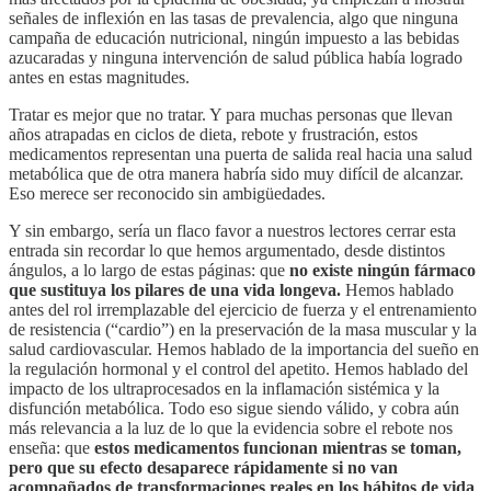
señales de inflexión en las tasas de prevalencia, algo que ninguna
campaña de educación nutricional, ningún impuesto a las bebidas
azucaradas y ninguna intervención de salud pública había logrado
antes en estas magnitudes.
Tratar es mejor que no tratar. Y para muchas personas que llevan
años atrapadas en ciclos de dieta, rebote y frustración, estos
medicamentos representan una puerta de salida real hacia una salud
metabólica que de otra manera habría sido muy difícil de alcanzar.
Eso merece ser reconocido sin ambigüedades.
Y sin embargo, sería un flaco favor a nuestros lectores cerrar esta
entrada sin recordar lo que hemos argumentado, desde distintos
ángulos, a lo largo de estas páginas: que
no existe ningún fármaco
que sustituya los pilares de una vida longeva.
Hemos hablado
antes del rol irremplazable del ejercicio de fuerza y el entrenamiento
de resistencia (“cardio”) en la preservación de la masa muscular y la
salud cardiovascular. Hemos hablado de la importancia del sueño en
la regulación hormonal y el control del apetito. Hemos hablado del
impacto de los ultraprocesados en la inflamación sistémica y la
disfunción metabólica. Todo eso sigue siendo válido, y cobra aún
más relevancia a la luz de lo que la evidencia sobre el rebote nos
enseña: que
estos medicamentos funcionan mientras se toman,
pero que su efecto desaparece rápidamente si no van
acompañados de transformaciones reales en los hábitos de vida
.