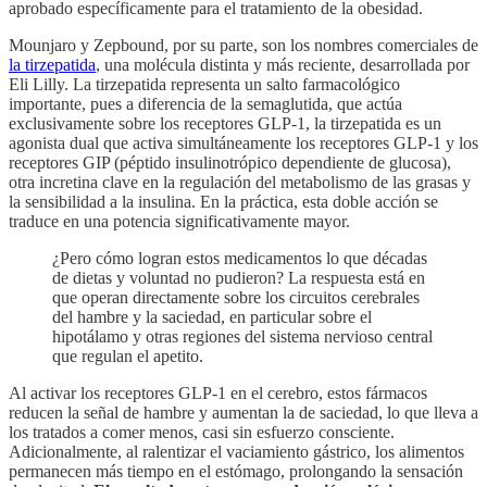
aprobado específicamente para el tratamiento de la obesidad.
Mounjaro y Zepbound, por su parte, son los nombres comerciales de
la tirzepatida
, una molécula distinta y más reciente, desarrollada por
Eli Lilly. La tirzepatida representa un salto farmacológico
importante, pues a diferencia de la semaglutida, que actúa
exclusivamente sobre los receptores GLP-1, la tirzepatida es un
agonista dual que activa simultáneamente los receptores GLP-1 y los
receptores GIP (péptido insulinotrópico dependiente de glucosa),
otra incretina clave en la regulación del metabolismo de las grasas y
la sensibilidad a la insulina. En la práctica, esta doble acción se
traduce en una potencia significativamente mayor.
¿Pero cómo logran estos medicamentos lo que décadas
de dietas y voluntad no pudieron? La respuesta está en
que operan directamente sobre los circuitos cerebrales
del hambre y la saciedad, en particular sobre el
hipotálamo y otras regiones del sistema nervioso central
que regulan el apetito.
Al activar los receptores GLP-1 en el cerebro, estos fármacos
reducen la señal de hambre y aumentan la de saciedad, lo que lleva a
los tratados a comer menos, casi sin esfuerzo consciente.
Adicionalmente, al ralentizar el vaciamiento gástrico, los alimentos
permanecen más tiempo en el estómago, prolongando la sensación