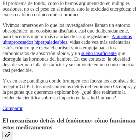
El problema de fondo, como lo hemos argumentado en múltiples
ocasiones, no es el peso en sí mismo, sino la toxicidad energética: el
exceso calórico crónico que lo produce.
Vivimos inmersos en lo que los investigadores llaman un entorno
obesogénico: un ecosistema diseñado, casi que deliberadamente,
para hacernos ingerir más calorías de las que gastamos.
Alimentos
ultraprocesados hiperpaladeables
, vidas cada vez más sedentarias,
estrés crónico que eleva el cortisol y nos empuja hacia los
carbohidratos de absorción rápida, y un
sueño insuficiente
que
desregula las hormonas del hambre. En ese contexto, la obesidad
deja de ser una falla de carácter y se convierte en una consecuencia
casi predecible.
Y es en este paradigma donde irrumpen con fuerza los agonistas del
receptor GLP-1, los medicamentos detrás del fenómeno Ozempic, y
la pregunta que queremos explorar hoy: ¿qué dice realmente la
evidencia científica sobre su impacto en la salud humana?
Compartir
El mecanismo detrás del fenómeno: cómo funcionan
estos medicamentos