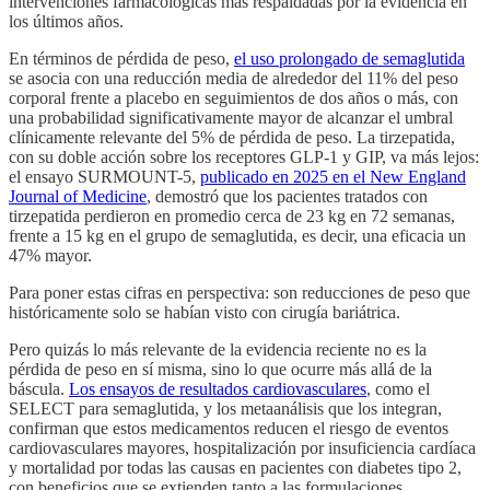
intervenciones farmacológicas más respaldadas por la evidencia en
los últimos años.
En términos de pérdida de peso,
el uso prolongado de semaglutida
se asocia con una reducción media de alrededor del 11% del peso
corporal frente a placebo en seguimientos de dos años o más, con
una probabilidad significativamente mayor de alcanzar el umbral
clínicamente relevante del 5% de pérdida de peso. La tirzepatida,
con su doble acción sobre los receptores GLP-1 y GIP, va más lejos:
el ensayo SURMOUNT-5,
publicado en 2025 en el New England
Journal of Medicine
, demostró que los pacientes tratados con
tirzepatida perdieron en promedio cerca de 23 kg en 72 semanas,
frente a 15 kg en el grupo de semaglutida, es decir, una eficacia un
47% mayor.
Para poner estas cifras en perspectiva: son reducciones de peso que
históricamente solo se habían visto con cirugía bariátrica.
Pero quizás lo más relevante de la evidencia reciente no es la
pérdida de peso en sí misma, sino lo que ocurre más allá de la
báscula.
Los ensayos de resultados cardiovasculares
, como el
SELECT para semaglutida, y los metaanálisis que los integran,
confirman que estos medicamentos reducen el riesgo de eventos
cardiovasculares mayores, hospitalización por insuficiencia cardíaca
y mortalidad por todas las causas en pacientes con diabetes tipo 2,
con beneficios que se extienden tanto a las formulaciones