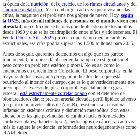
la óptica de
la nutrición
, del
ejercicio
, de los
ritmos circadianos
y del
síndrome metabólico
. Y sin embargo, cada vez que revisamos las
cifras, la magnitud del problema nos golpea de nuevo. Hoy,
según
la OMS
, más de mil millones de personas en el mundo viven con
obesidad
, una cifra que se ha más que duplicado entre los adultos
desde 1990 y que se ha cuadruplicado entre niños y adolescentes. El
World Obesity Atlas 2025
proyecta que, de no mediar cambios
estructurales, esa cifra podría superar los 1.500 millones para 2035.
Antes de seguir, queremos detenernos en algo que nos parece
fundamental, porque es fácil caer en la trampa de estigmatizar el
peso como un problema estético o moral. No es así como lo
entendemos en Crecimiento Consciente. El peso corporal es, en la
mayoría de los casos, una
proxy
, un indicador de lo que está
ocurriendo al interior del cuerpo, que es lo que verdaderamente nos
preocupa. El exceso de grasa corporal, especialmente la grasa
visceral,
está estrechamente correlacionado
con el deterioro de
biomarcadores clave: presión arterial elevada, perfil lipídico adverso
(en particular, niveles altos de Apo-B), resistencia a la insulina,
inflamación sistémica crónica y disfunción metabólica. Son estas
alteraciones las que pavimentan el camino hacia enfermedades
cardiovasculares, diabetes tipo 2, ciertos tipos de cáncer y, cada vez
más lo sugiere la evidencia, enfermedades neurodegenerativas como
el Alzheimer.