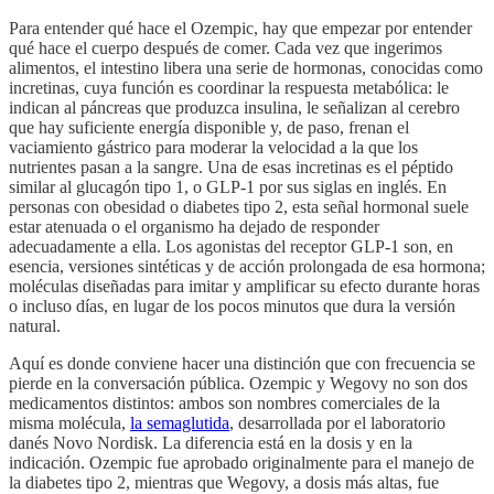
Para entender qué hace el Ozempic, hay que empezar por entender
qué hace el cuerpo después de comer. Cada vez que ingerimos
alimentos, el intestino libera una serie de hormonas, conocidas como
incretinas, cuya función es coordinar la respuesta metabólica: le
indican al páncreas que produzca insulina, le señalizan al cerebro
que hay suficiente energía disponible y, de paso, frenan el
vaciamiento gástrico para moderar la velocidad a la que los
nutrientes pasan a la sangre. Una de esas incretinas es el péptido
similar al glucagón tipo 1, o GLP-1 por sus siglas en inglés. En
personas con obesidad o diabetes tipo 2, esta señal hormonal suele
estar atenuada o el organismo ha dejado de responder
adecuadamente a ella. Los agonistas del receptor GLP-1 son, en
esencia, versiones sintéticas y de acción prolongada de esa hormona;
moléculas diseñadas para imitar y amplificar su efecto durante horas
o incluso días, en lugar de los pocos minutos que dura la versión
natural.
Aquí es donde conviene hacer una distinción que con frecuencia se
pierde en la conversación pública. Ozempic y Wegovy no son dos
medicamentos distintos: ambos son nombres comerciales de la
misma molécula,
la semaglutida
, desarrollada por el laboratorio
danés Novo Nordisk. La diferencia está en la dosis y en la
indicación. Ozempic fue aprobado originalmente para el manejo de
la diabetes tipo 2, mientras que Wegovy, a dosis más altas, fue