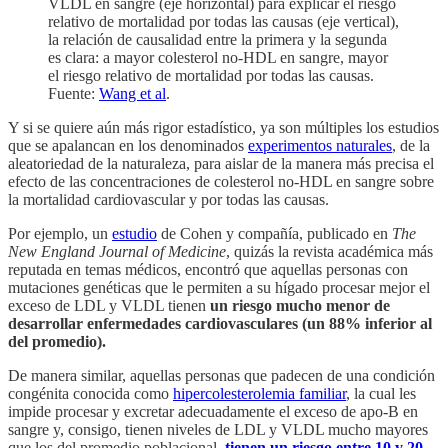
VLDL en sangre (eje horizontal) para explicar el riesgo
relativo de mortalidad por todas las causas (eje vertical),
la relación de causalidad entre la primera y la segunda
es clara: a mayor colesterol no-HDL en sangre, mayor
el riesgo relativo de mortalidad por todas las causas.
Fuente:
Wang et al
.
Y si se quiere aún más rigor estadístico, ya son múltiples los estudios
que se apalancan en los denominados
experimentos naturales
, de la
aleatoriedad de la naturaleza, para aislar de la manera más precisa el
efecto de las concentraciones de colesterol no-HDL en sangre sobre
la mortalidad cardiovascular y por todas las causas.
Por ejemplo, un
estudio
de Cohen y compañía, publicado en
The
New England Journal of Medicine
, quizás la revista académica más
reputada en temas médicos, encontró que aquellas personas con
mutaciones genéticas que le permiten a su hígado procesar mejor el
exceso de LDL y VLDL tienen
un riesgo mucho menor de
desarrollar enfermedades cardiovasculares
(un 88% inferior al
del promedio).
De manera similar, aquellas personas que padecen de una condición
congénita conocida como
hipercolesterolemia familiar
, la cual les
impide procesar y excretar adecuadamente el exceso de apo-B en
sangre y, consigo, tienen niveles de LDL y VLDL mucho mayores
que los del promedio poblacional,
tienen
un riesgo entre 10 y 20