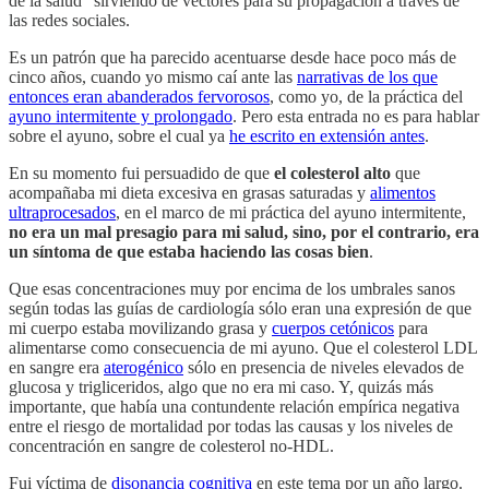
de la salud” sirviendo de vectores para su propagación a través de
las redes sociales.
Es un patrón que ha parecido acentuarse desde hace poco más de
cinco años, cuando yo mismo caí ante las
narrativas de los que
entonces eran abanderados fervorosos
, como yo, de la práctica del
ayuno intermitente y prolongado
. Pero esta entrada no es para hablar
sobre el ayuno, sobre el cual ya
he escrito en extensión antes
.
En su momento fui persuadido de que
el colesterol alto
que
acompañaba mi dieta excesiva en grasas saturadas y
alimentos
ultraprocesados
, en el marco de mi práctica del ayuno intermitente,
no era un mal presagio para mi salud, sino, por el contrario, era
un síntoma de que estaba haciendo las cosas bien
.
Que esas concentraciones muy por encima de los umbrales sanos
según todas las guías de cardiología sólo eran una expresión de que
mi cuerpo estaba movilizando grasa y
cuerpos cetónicos
para
alimentarse como consecuencia de mi ayuno. Que el colesterol LDL
en sangre era
aterogénico
sólo en presencia de niveles elevados de
glucosa y trigliceridos, algo que no era mi caso. Y, quizás más
importante, que había una contundente relación empírica negativa
entre el riesgo de mortalidad por todas las causas y los niveles de
concentración en sangre de colesterol no-HDL.
Fui víctima de
disonancia cognitiva
en este tema por un año largo.