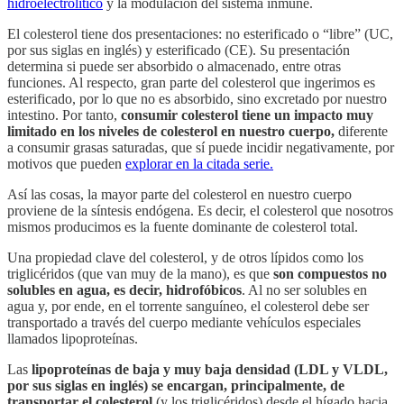
hidroelectrolítico
y la modulación del sistema inmune.
El colesterol tiene dos presentaciones: no esterificado o “libre” (UC,
por sus siglas en inglés) y esterificado (CE). Su presentación
determina si puede ser absorbido o almacenado, entre otras
funciones. Al respecto, gran parte del colesterol que ingerimos es
esterificado, por lo que no es absorbido, sino excretado por nuestro
intestino. Por tanto,
consumir colesterol
tiene un impacto muy
limitado en los niveles de colesterol en nuestro cuerpo,
diferente
a consumir grasas saturadas, que sí puede incidir negativamente, por
motivos que pueden
explorar en la citada serie.
Así las cosas, la mayor parte del colesterol en nuestro cuerpo
proviene de la síntesis endógena. Es decir, el colesterol que nosotros
mismos producimos es la fuente dominante de colesterol total.
Una propiedad clave del colesterol, y de otros lípidos como los
triglicéridos (que van muy de la mano), es que
son compuestos no
solubles en agua, es decir,
hidrofóbicos
. Al no ser solubles en
agua y, por ende, en el torrente sanguíneo, el colesterol debe ser
transportado a través del cuerpo mediante vehículos especiales
llamados lipoproteínas.
Las
lipoproteínas de baja y muy baja densidad (LDL y VLDL,
por sus siglas en inglés)
se encargan, principalmente, de
transportar el colesterol
(y los triglicéridos) desde el hígado hacia