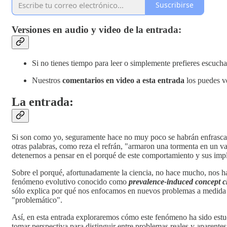
Suscribirse
Versiones en audio y video de la entrada:
Si no tienes tiempo para leer o simplemente prefieres escucha
Nuestros
comentarios en video a esta entrada
los puedes v
La entrada:
Si son como yo, seguramente hace no muy poco se habrán enfrascado
otras palabras, como reza el refrán, "armaron una tormenta en un v
detenernos a pensar en el porqué de este comportamiento y sus impl
Sobre el porqué, afortunadamente la ciencia, no hace mucho, nos h
fenómeno evolutivo conocido como
prevalence-induced concept 
sólo explica por qué nos enfocamos en nuevos problemas a medida q
"problemático".
Así, en esta entrada exploraremos cómo este fenómeno ha sido estu
tomar perspectiva para distinguir entre problemas reales y aparente