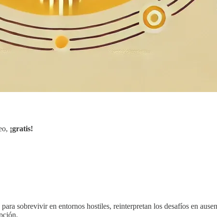
reo,
¡gratis!
ara sobrevivir en entornos hostiles, reinterpretan los desafíos en ause
pción.