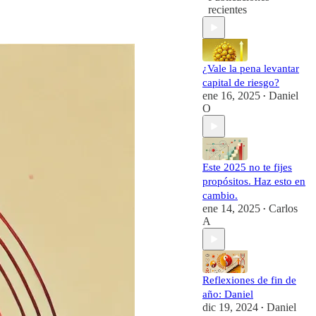
recientes
¿Vale la pena levantar
capital de riesgo?
ene 16, 2025
Daniel
•
O
Este 2025 no te fijes
propósitos. Haz esto en
cambio.
ene 14, 2025
Carlos
•
A
Reflexiones de fin de
año: Daniel
dic 19, 2024
Daniel
•