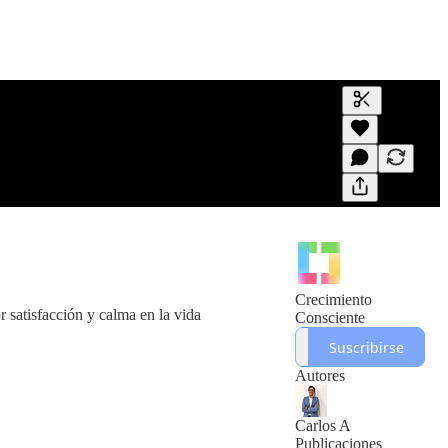
Generar tran
Una transcri
previas y edi
Crecimiento
r satisfacción y calma en la vida
Consciente
Suscribirse
Autores
Carlos A
Publicaciones