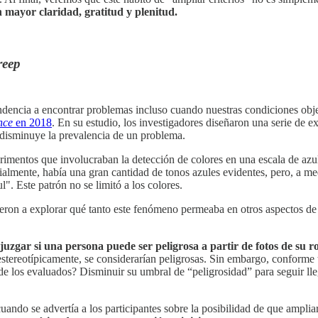
 mayor claridad, gratitud y plenitud.
reep
encia a encontrar problemas incluso cuando nuestras condiciones objet
nce
en 2018
. En su estudio, los investigadores diseñaron una serie de
 disminuye la prevalencia de un problema.
imentos que involucraban la detección de colores en una escala de azul.
icialmente, había una gran cantidad de tonos azules evidentes, pero, a m
". Este patrón no se limitó a los colores.
eron a explorar qué tanto este fenómeno permeaba en otros aspectos de
juzgar si una persona puede ser peligrosa a partir de fotos de su r
stereotípicamente, se considerarían peligrosas. Sin embargo, conforme 
de los evaluados? Disminuir su umbral de “peligrosidad” para seguir l
ndo se advertía a los participantes sobre la posibilidad de que ampliara