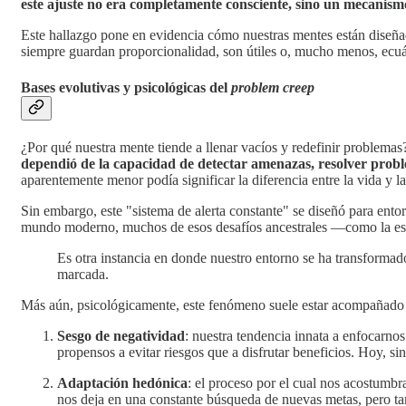
este ajuste no era completamente consciente, sino un mecanism
Este hallazgo pone en evidencia cómo nuestras mentes están diseñad
siempre guardan proporcionalidad, son útiles o, mucho menos, ecu
Bases evolutivas y psicológicas del
problem creep
¿Por qué nuestra mente tiende a llenar vacíos y redefinir problemas
dependió de la capacidad de detectar amenazas, resolver probl
aparentemente menor podía significar la diferencia entre la vida y l
Sin embargo, este "sistema de alerta constante" se diseñó para ent
mundo moderno, muchos de esos desafíos ancestrales —como la esc
Es otra instancia en donde nuestro entorno se ha transforma
marcada.
Más aún, psicológicamente, este fenómeno suele estar acompañad
Sesgo de negatividad
: nuestra tendencia innata a enfocarno
propensos a evitar riesgos que a disfrutar beneficios. Hoy, 
Adaptación hedónica
: el proceso por el cual nos acostumb
nos deja en una constante búsqueda de nuevas metas, pero ta