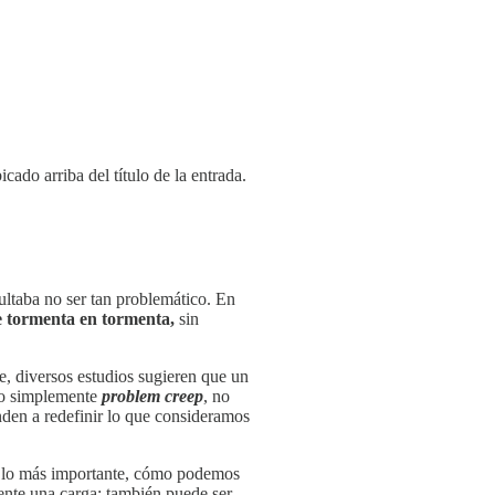
icado arriba del título de la entrada.
ltaba no ser tan problemático. En
e tormenta en tormenta,
sin
, diversos estudios sugieren que un
 o simplemente
problem creep
, no
den a redefinir lo que consideramos
y, lo más importante, cómo podemos
mente una carga; también puede ser