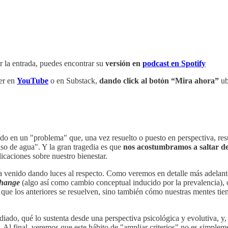
r la entrada, puedes encontrar su
versión en
podcast en Spotify
er en
YouTube
o en Substack,
dando click al botón “Mira ahora”
ub
 en un "problema" que, una vez resuelto o puesto en perspectiva, resu
aso de agua". Y la gran tragedia es que
nos acostumbramos a saltar d
icaciones sobre nuestro bienestar.
a venido dando luces al respecto. Como veremos en detalle más adelante
change
(algo así como cambio conceptual inducido por la prevalencia),
ue los anteriores se resuelven, sino también cómo nuestras mentes tien
diado, qué lo sustenta desde una perspectiva psicológica y evolutiva, 
s. Al final, veremos que este hábito de "ampliar criterios" no es simple