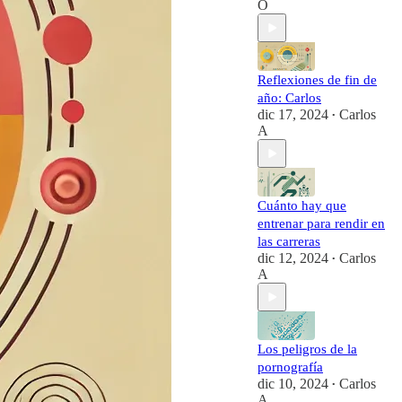
O
Reflexiones de fin de
año: Carlos
dic 17, 2024
Carlos
•
A
Cuánto hay que
entrenar para rendir en
las carreras
dic 12, 2024
Carlos
•
A
Los peligros de la
pornografía
dic 10, 2024
Carlos
•
A