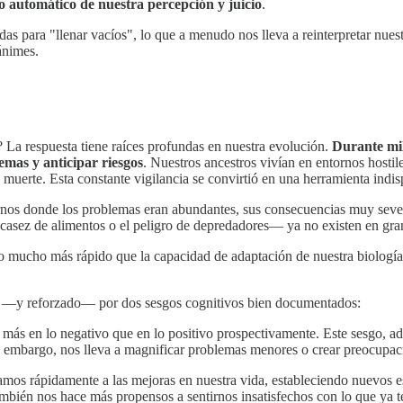
o automático de nuestra percepción y juicio
.
as para "llenar vacíos", lo que a menudo nos lleva a reinterpretar nues
ánimes.
? La respuesta tiene raíces profundas en nuestra evolución.
Durante mil
emas y anticipar riesgos
. Nuestros ancestros vivían en entornos hosti
a muerte. Esta constante vigilancia se convirtió en una herramienta indi
ornos donde los problemas eran abundantes, sus consecuencias muy sever
asez de alimentos o el peligro de depredadores— ya no existen en gra
do mucho más rápido que la capacidad de adaptación de nuestra biologí
o —y reforzado— por dos sesgos cognitivos bien documentados:
s más en lo negativo que en lo positivo prospectivamente. Este sesgo, a
sin embargo, nos lleva a magnificar problemas menores o crear preocupac
ramos rápidamente a las mejoras en nuestra vida, estableciendo nuevos 
mbién nos hace más propensos a sentirnos insatisfechos con lo que ya 